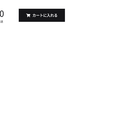
0
カートに入れる
発送
S（17x17cm）