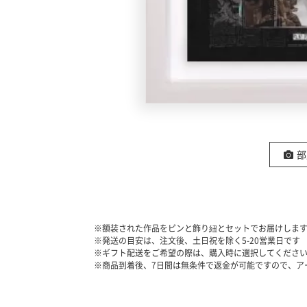
の
ア
ー
ト
部
※額装された作品をピンと飾り紐とセットでお届けしま
※発送の目安は、注文後、土日祝を除く
5-20
営業日です
※ギフト配送をご希望の際は、購入時に選択してくださ
※商品到着後、7日間は無条件で返金が可能ですので、ア