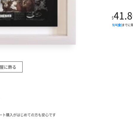
41.8
$
9/4(金)
までに
屋に飾る
す
い
ート購入がはじめての方も安心です