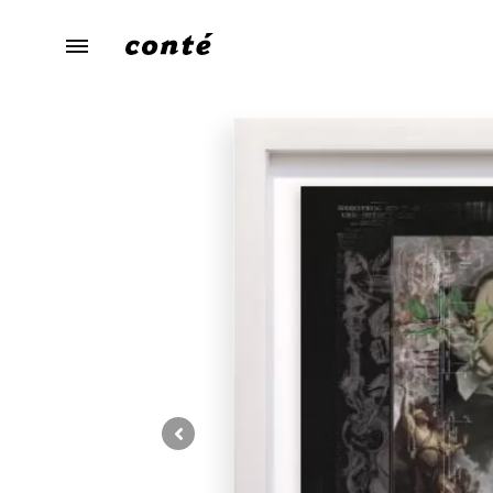
conte（コ
あ
ン
な
テ）
た
ら
し
さ
に
寄
り
添
う、
暮
ら
し
の
た
め