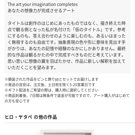
The art your imagination completes
あなたの想像力が完成させるアート
タイトルは創作のはじめにあったものではなく、描き終えた時
点で観る側となった私が名付けた「仮のタイトル」です。参考
にするのも、答え合わせのように楽しむのも、あるいはまった
く無視するのも自由です。抽象表現の色や形に意味を見出す手
がかりは、あなたの記憶や経験のなかにしかありません。最終
的な作品は観るかたの中で完成すべきものだと考えています。
思い思いに想像の翼を羽ばたかせ、作品に新しい解釈を加えて
いただくことを望みます。
※額装された作品をピンと飾り紐とセットでお届けします
※発送の目安は、注文後、土日祝を除く
5-20
営業日です
※ギフト配送をご希望の際は、購入時に選択してください
※商品到着後、7日間は無条件で返金が可能ですので、アート購入がはじめて
の方も安心です
ヒロ・ヤタベ の他の作品