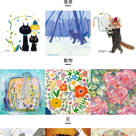
風景
動物
花