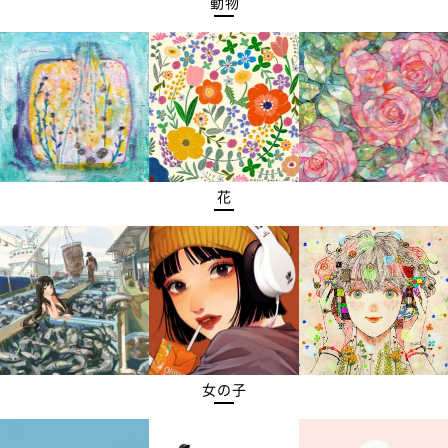
動物
花
女の子