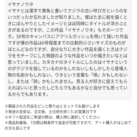
イサナノウタ
イサナとは漢字で勇魚と書いてクジラの古い呼び方というのを
いつだったか忘れましたが知りました。僕はたまに絵を描くと
きにぼんやりとしたイメージとほぼ同時にタイトルが浮かぶと
きがあるのですが、この作品「イサナノウタ」もその一つで
す。30号のキャンバスにアクリルガッシュを用いて描いた作品
ですが僕の作品は6号程度までの比較的小さいサイズのものが
ほとんどなのですが、自分なりに大きい作品を描くときはクジ
ラをモチーフにした物語のような作品をいつか描きたいなとは
思っていました。カタカナのタイトルにしたのはイサナという
のがクジラを指しているのかもしれないしもしかしたら登場人
物の名前かもしれない、ウタという言葉も「唄」かもしれない
し、または「詩」かもしれません。見る人が好きに捉えてもら
えればいいと思ったしどちらでもあるかなと自分でも思ってい
るからでもあります。
※額装された作品をピンと飾り紐とセットでお届けします
※発送の目安は、注文後、土日祝を除く
5-20
営業日です
※ギフト配送をご希望の際は、購入時に選択してください
※商品到着後、7日間は無条件で返金が可能ですので、アート購入がはじめて
の方も安心です