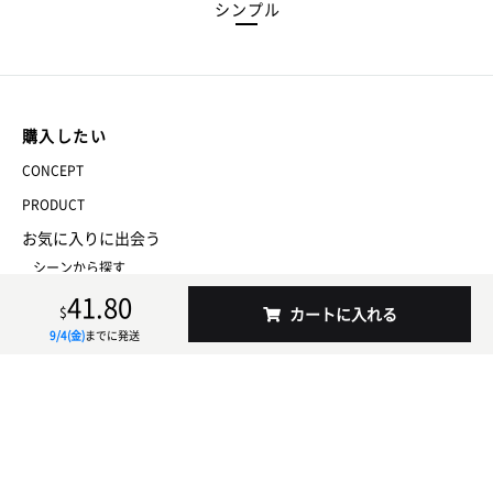
シンプル
購入したい
CONCEPT
PRODUCT
お気に入りに出会う
シーンから探す
41.80
スタイル・モチーフから探す
$
カートに入れる
一覧から探す
9/4(金)
までに発送
販売したい
conteに参加する