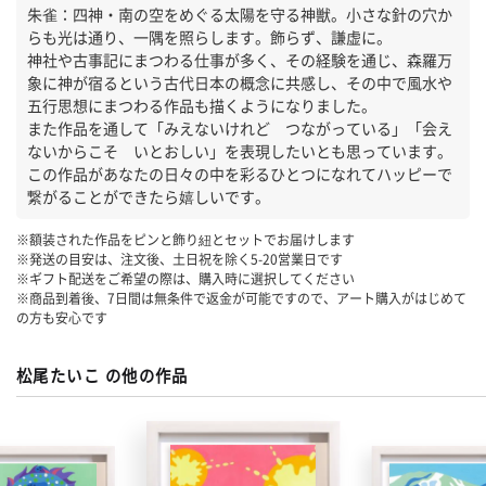
朱雀：四神・南の空をめぐる太陽を守る神獣。小さな針の穴か
らも光は通り、一隅を照らします。飾らず、謙虚に。
神社や古事記にまつわる仕事が多く、その経験を通じ、森羅万
象に神が宿るという古代日本の概念に共感し、その中で風水や
五行思想にまつわる作品も描くようになりました。
また作品を通して「みえないけれど つながっている」「会え
ないからこそ いとおしい」を表現したいとも思っています。
この作品があなたの日々の中を彩るひとつになれてハッピーで
繋がることができたら嬉しいです。
※額装された作品をピンと飾り紐とセットでお届けします
※発送の目安は、注文後、土日祝を除く
5-20
営業日です
※ギフト配送をご希望の際は、購入時に選択してください
※商品到着後、7日間は無条件で返金が可能ですので、アート購入がはじめて
の方も安心です
松尾たいこ の他の作品