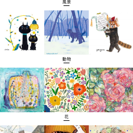
風景
動物
花