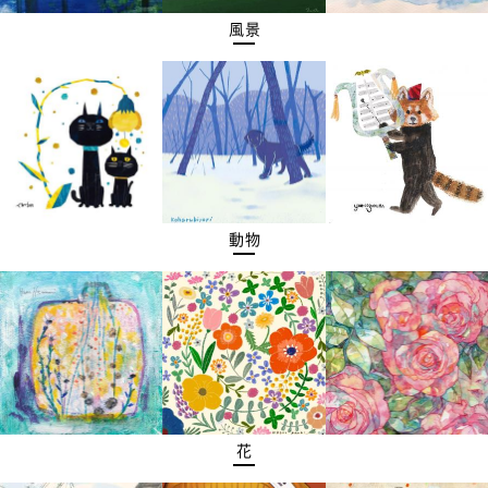
風景
動物
花