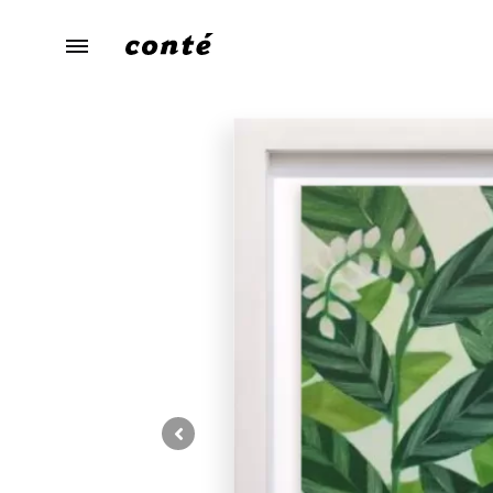
conte（コ
あ
ン
な
テ）
た
ら
し
さ
に
寄
り
添
う、
暮
ら
し
の
た
め