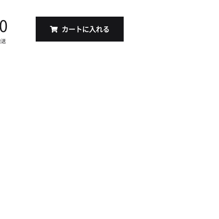
0
カートに入れる
発送
S（17x17cm）