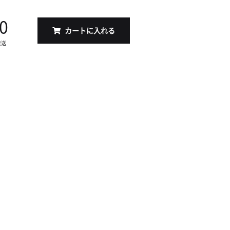
0
カートに入れる
発送
S（17x17cm）