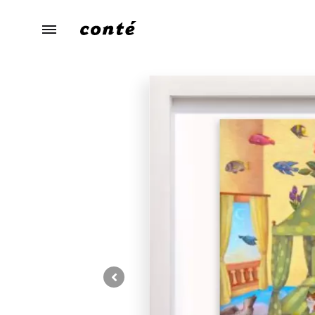
conte（コ
あ
ン
な
テ）
た
ら
し
さ
に
寄
り
添
う、
暮
ら
し
の
た
め