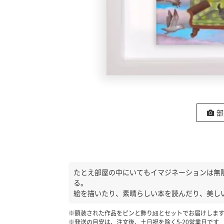
の
ア
ー
ト
部
たとえ部屋の中にいてもイマジネーションは無
る。
絵を描いたり、素晴らしい本を読んだり、美し
※額装された作品をピンと飾り紐とセットでお届けしま
※発送の目安は、注文後、土日祝を除く
5-20
営業日です