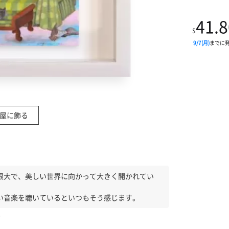
41.8
$
9/7(月)
までに
屋に飾る
限大で、美しい世界に向かって大きく開かれてい
い音楽を聴いているといつもそう感じます。
す