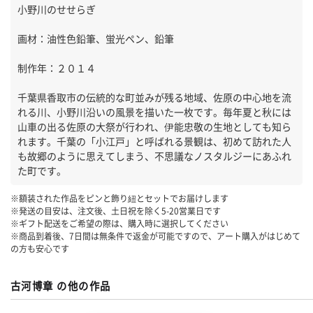
小野川のせせらぎ
画材：油性色鉛筆、蛍光ペン、鉛筆
制作年：２０１４
千葉県香取市の伝統的な町並みが残る地域、佐原の中心地を流
れる川、小野川沿いの風景を描いた一枚です。毎年夏と秋には
山車の出る佐原の大祭が行われ、伊能忠敬の生地としても知ら
れます。千葉の「小江戸」と呼ばれる景観は、初めて訪れた人
も故郷のように思えてしまう、不思議なノスタルジーにあふれ
た町です。
※額装された作品をピンと飾り紐とセットでお届けします
※発送の目安は、注文後、土日祝を除く
5-20
営業日です
※ギフト配送をご希望の際は、購入時に選択してください
※商品到着後、7日間は無条件で返金が可能ですので、アート購入がはじめて
の方も安心です
古河博章 の他の作品