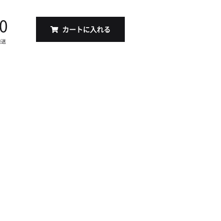
0
カートに入れる
発送
S（17x17cm）