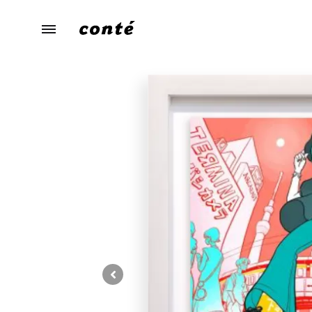
conte（コ
あ
ン
な
テ）
た
ら
し
さ
に
寄
り
添
う、
暮
ら
し
の
た
め