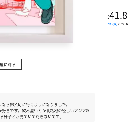
41.8
$
9/3(木)
までに
屋に飾る
うなら錦糸町に行くようになりました。
が好きです。飲み屋街とか裏路地の怪しいアジア料
てる様子とか見ていて飽きないです。
す