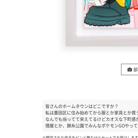
の
ア
ー
ト
部
皆さんのホームタウンはどこですか？
私は墨田区に住み始めてから服とか家具とか買
なんでも揃ってて栄えてるけどカオスな下町感
理屋とか、錦糸公園でみんなポケモンGOやっ
※額装された作品をピンと飾り紐とセットでお届けしま