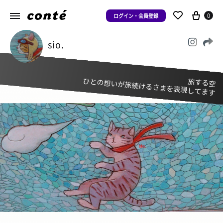
0
ログイン・会員登録
sio.
ひとの想いが旅続けるさまを表現してます
旅する空