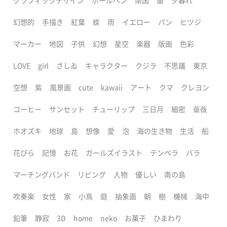
グラフィックデザイン
ボールペン
南国
墨
夕暮れ
幻想的
手描き
紅葉
蝶
雨
イエロー
パン
ヒツジ
マーカー
地図
子供
幻想
星空
楽器
版画
色彩
LOVE
girl
さしゐ
キャラクター
クジラ
不思議
東京
空想
紫
風景画
cute
kawaii
アート
クマ
クレヨン
コーヒー
サンセット
チューリップ
三日月
細密
薔薇
ホオズキ
地球
島
想像
愛
泡
海の生き物
生活
船
花びら
記憶
お花
ガールズイラスト
テンペラ
バラ
マーチングバンド
リビング
人物
優しい
南の島
吹奏楽
女性
家
小鳥
庭
抽象画
朝
樹
機械
海中
鉛筆
静寂
3D
home
neko
お菓子
ひまわり