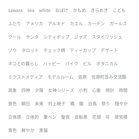
sawara
sea
white
おばけ
かもめ
きらめき
こども
ふたり
アメリカ
アルキド
カエル
カーテン
ガールズ
クール
サンタ
シティポップ
ジャズ
スタイリッシュ
ゾウ
タロット
チェック柄
ティーカップ
デザート
ネコとの暮らし
ハッピー
バイク
ビル
ボタニカル
ミクストメディア
モデルルーム
佐原
佐原町並み交流館
具象
四神
夕陽
女神シリーズ
小判
心象
時計
時間
景色
朝日
未来
村上暁子
橋
猿
白鳥
祭り
穏やか
立体感
立体的
筆ペン
聖夜
自転車
花畑
苺
蜃気楼
青色
鮮やか
黒猫