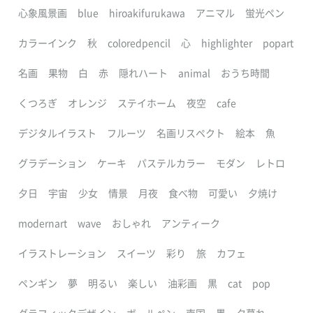
心象風景画
blue
hiroakifurukawa
アニマル
蛍光ペン
カラーインク
秋
coloredpencil
心
highlighter
popart
名画
果物
白
赤
隠れハート
animal
おうち時間
くつろぎ
オレンジ
ステイホーム
夜空
cafe
デジタルイラスト
フルーツ
名画リスペクト
絵本
魚
グラデーション
ケーキ
パステルカラー
モダン
レトロ
夕日
宇宙
少女
情景
月夜
食べ物
可愛い
夕焼け
modernart
wave
おしゃれ
アンティーク
イラストレーション
スイーツ
彩り
旅
カフェ
ペンギン
夢
明るい
楽しい
油彩画
黒
cat
pop