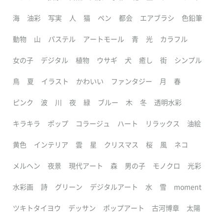
海
油彩
写実
人
猫
ペン
都会
エアブラシ
色鉛筆
動物
山
パステル
アートモール
青
光
カラフル
女の子
デジタル
植物
ウサギ
犬
癒し
街
シンプル
鳥
夏
イラスト
かわいい
ファンタジー
月
春
ピンク
波
川
夜
緑
ブルー
木
冬
透明水彩
キラキラ
ポップ
コラージュ
ハート
リラックス
油絵
黄色
インテリア
雲
星
クリスマス
桜
風
ネコ
メルヘン
夜景
現代アート
森
男の子
モノクロ
光彩
水彩画
詩
グリーン
デジタルアート
水
雪
moment
ツキトタイヨウ
デッサン
ポップアート
古河博章
太陽