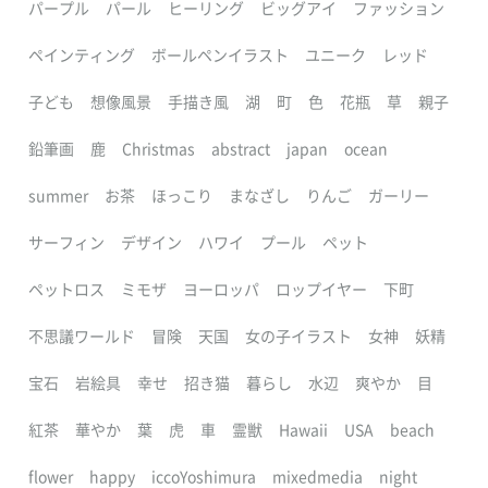
パープル
パール
ヒーリング
ビッグアイ
ファッション
ペインティング
ボールペンイラスト
ユニーク
レッド
子ども
想像風景
手描き風
湖
町
色
花瓶
草
親子
鉛筆画
鹿
Christmas
abstract
japan
ocean
summer
お茶
ほっこり
まなざし
りんご
ガーリー
サーフィン
デザイン
ハワイ
プール
ペット
ペットロス
ミモザ
ヨーロッパ
ロップイヤー
下町
不思議ワールド
冒険
天国
女の子イラスト
女神
妖精
宝石
岩絵具
幸せ
招き猫
暮らし
水辺
爽やか
目
紅茶
華やか
葉
虎
車
霊獣
Hawaii
USA
beach
flower
happy
iccoYoshimura
mixedmedia
night