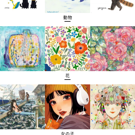
動物
花
女の子