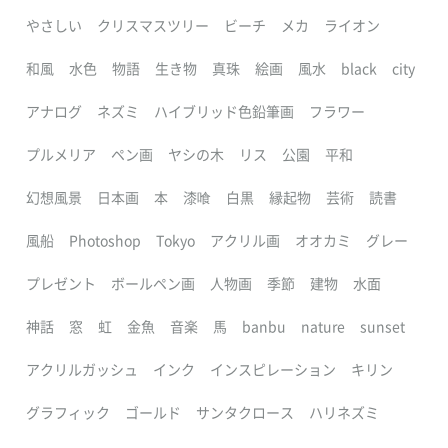
やさしい
クリスマスツリー
ビーチ
メカ
ライオン
和風
水色
物語
生き物
真珠
絵画
風水
black
city
アナログ
ネズミ
ハイブリッド色鉛筆画
フラワー
プルメリア
ペン画
ヤシの木
リス
公園
平和
幻想風景
日本画
本
漆喰
白黒
縁起物
芸術
読書
風船
Photoshop
Tokyo
アクリル画
オオカミ
グレー
プレゼント
ボールペン画
人物画
季節
建物
水面
神話
窓
虹
金魚
音楽
馬
banbu
nature
sunset
アクリルガッシュ
インク
インスピレーション
キリン
グラフィック
ゴールド
サンタクロース
ハリネズミ