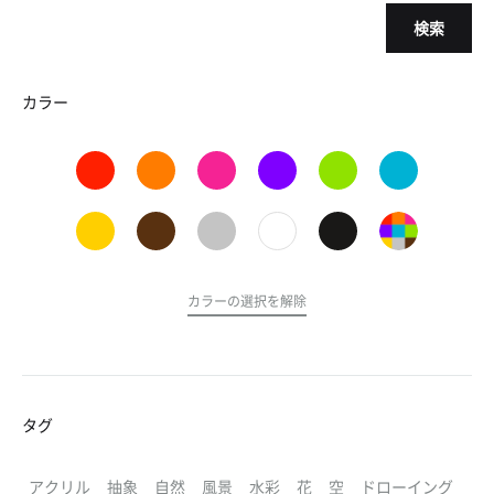
検索
カラー
カラーの選択を解除
タグ
アクリル
抽象
自然
風景
水彩
花
空
ドローイング