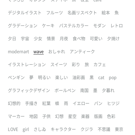
デジタルイラスト
フルーツ
名画リスペクト
絵本
魚
グラデーション
ケーキ
パステルカラー
モダン
レトロ
夕日
宇宙
少女
情景
月夜
食べ物
可愛い
夕焼け
modernart
wave
おしゃれ
アンティーク
イラストレーション
スイーツ
彩り
旅
カフェ
ペンギン
夢
明るい
楽しい
油彩画
黒
cat
pop
グラフィックデザイン
ボールペン
南国
墨
夕暮れ
幻想的
手描き
紅葉
蝶
雨
イエロー
パン
ヒツジ
マーカー
地図
子供
幻想
星空
楽器
版画
色彩
LOVE
girl
さしゐ
キャラクター
クジラ
不思議
東京