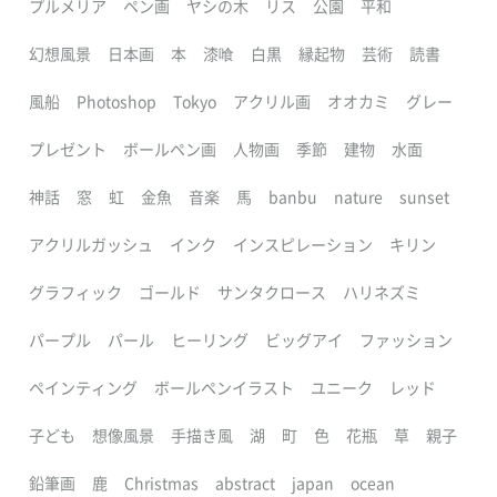
プルメリア
ペン画
ヤシの木
リス
公園
平和
幻想風景
日本画
本
漆喰
白黒
縁起物
芸術
読書
風船
Photoshop
Tokyo
アクリル画
オオカミ
グレー
プレゼント
ボールペン画
人物画
季節
建物
水面
神話
窓
虹
金魚
音楽
馬
banbu
nature
sunset
アクリルガッシュ
インク
インスピレーション
キリン
グラフィック
ゴールド
サンタクロース
ハリネズミ
パープル
パール
ヒーリング
ビッグアイ
ファッション
ペインティング
ボールペンイラスト
ユニーク
レッド
子ども
想像風景
手描き風
湖
町
色
花瓶
草
親子
鉛筆画
鹿
Christmas
abstract
japan
ocean