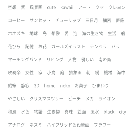
空想
紫
風景画
cute
kawaii
アート
クマ
クレヨン
コーヒー
サンセット
チューリップ
三日月
細密
薔薇
ホオズキ
地球
島
想像
愛
泡
海の生き物
生活
船
花びら
記憶
お花
ガールズイラスト
テンペラ
バラ
マーチングバンド
リビング
人物
優しい
南の島
吹奏楽
女性
家
小鳥
庭
抽象画
朝
樹
機械
海中
鉛筆
静寂
3D
home
neko
お菓子
ひまわり
やさしい
クリスマスツリー
ビーチ
メカ
ライオン
和風
水色
物語
生き物
真珠
絵画
風水
black
city
アナログ
ネズミ
ハイブリッド色鉛筆画
フラワー