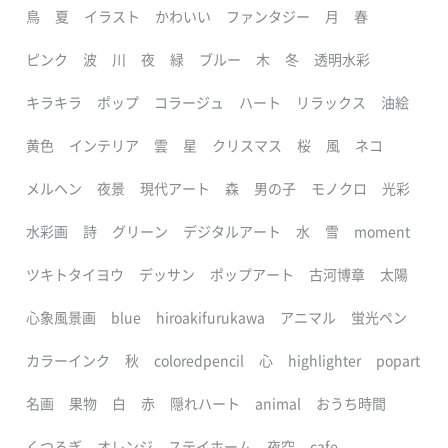
鳥
夏
イラスト
かわいい
ファンタジー
月
春
ピンク
波
川
夜
緑
ブルー
木
冬
透明水彩
キラキラ
ポップ
コラージュ
ハート
リラックス
油絵
黄色
インテリア
雲
星
クリスマス
桜
風
ネコ
メルヘン
夜景
現代アート
森
男の子
モノクロ
光彩
水彩画
詩
グリーン
デジタルアート
水
雪
moment
ツキトタイヨウ
デッサン
ポップアート
古河博章
太陽
心象風景画
blue
hiroakifurukawa
アニマル
蛍光ペン
カラーインク
秋
coloredpencil
心
highlighter
popart
名画
果物
白
赤
隠れハート
animal
おうち時間
くつろぎ
オレンジ
ステイホーム
夜空
cafe