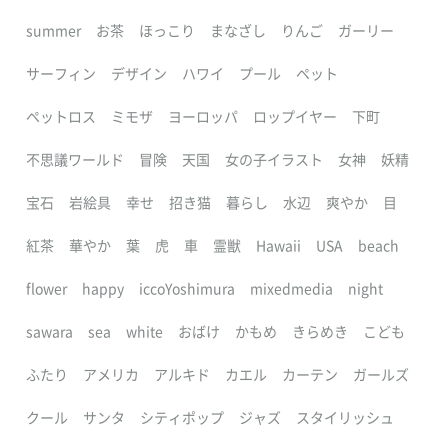
summer
お茶
ほっこり
まなざし
りんご
ガーリー
サーフィン
デザイン
ハワイ
プール
ペット
ペットロス
ミモザ
ヨーロッパ
ロップイヤー
下町
不思議ワールド
冒険
天国
女の子イラスト
女神
妖精
宝石
岩絵具
幸せ
招き猫
暮らし
水辺
爽やか
目
紅茶
華やか
葉
虎
車
霊獣
Hawaii
USA
beach
flower
happy
iccoYoshimura
mixedmedia
night
sawara
sea
white
おばけ
かもめ
きらめき
こども
ふたり
アメリカ
アルキド
カエル
カーテン
ガールズ
クール
サンタ
シティポップ
ジャズ
スタイリッシュ