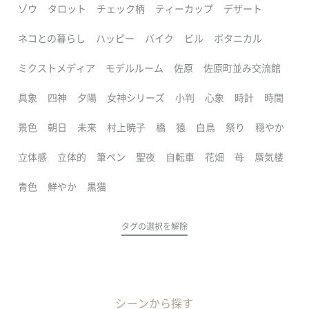
ゾウ
タロット
チェック柄
ティーカップ
デザート
ネコとの暮らし
ハッピー
バイク
ビル
ボタニカル
ミクストメディア
モデルルーム
佐原
佐原町並み交流館
具象
四神
夕陽
女神シリーズ
小判
心象
時計
時間
景色
朝日
未来
村上暁子
橋
猿
白鳥
祭り
穏やか
立体感
立体的
筆ペン
聖夜
自転車
花畑
苺
蜃気楼
青色
鮮やか
黒猫
タグの選択を解除
シーンから探す