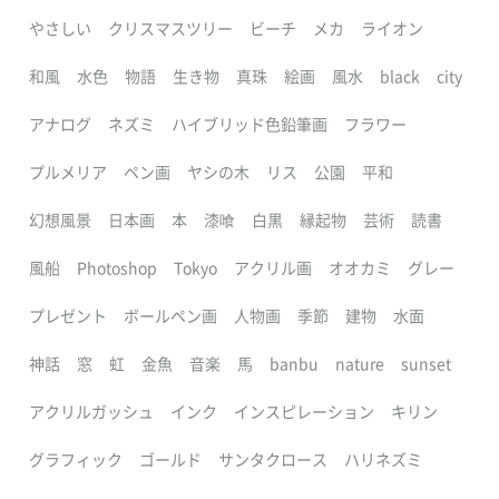
やさしい
クリスマスツリー
ビーチ
メカ
ライオン
和風
水色
物語
生き物
真珠
絵画
風水
black
city
アナログ
ネズミ
ハイブリッド色鉛筆画
フラワー
プルメリア
ペン画
ヤシの木
リス
公園
平和
幻想風景
日本画
本
漆喰
白黒
縁起物
芸術
読書
風船
Photoshop
Tokyo
アクリル画
オオカミ
グレー
プレゼント
ボールペン画
人物画
季節
建物
水面
神話
窓
虹
金魚
音楽
馬
banbu
nature
sunset
アクリルガッシュ
インク
インスピレーション
キリン
グラフィック
ゴールド
サンタクロース
ハリネズミ