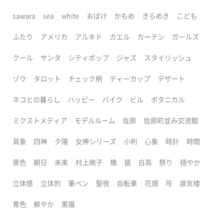
sawara
sea
white
おばけ
かもめ
きらめき
こども
ふたり
アメリカ
アルキド
カエル
カーテン
ガールズ
クール
サンタ
シティポップ
ジャズ
スタイリッシュ
ゾウ
タロット
チェック柄
ティーカップ
デザート
ネコとの暮らし
ハッピー
バイク
ビル
ボタニカル
ミクストメディア
モデルルーム
佐原
佐原町並み交流館
具象
四神
夕陽
女神シリーズ
小判
心象
時計
時間
景色
朝日
未来
村上暁子
橋
猿
白鳥
祭り
穏やか
立体感
立体的
筆ペン
聖夜
自転車
花畑
苺
蜃気楼
青色
鮮やか
黒猫