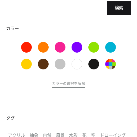
検索
カラー
カラーの選択を解除
タグ
アクリル
抽象
自然
風景
水彩
花
空
ドローイング