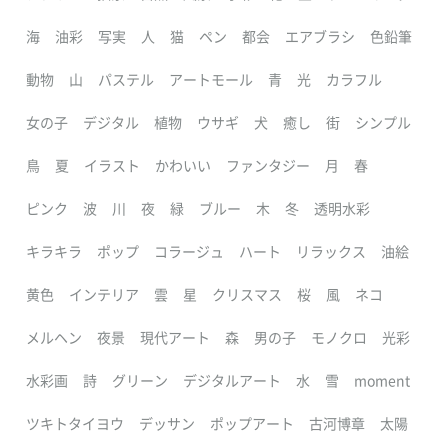
海
油彩
写実
人
猫
ペン
都会
エアブラシ
色鉛筆
動物
山
パステル
アートモール
青
光
カラフル
女の子
デジタル
植物
ウサギ
犬
癒し
街
シンプル
鳥
夏
イラスト
かわいい
ファンタジー
月
春
ピンク
波
川
夜
緑
ブルー
木
冬
透明水彩
キラキラ
ポップ
コラージュ
ハート
リラックス
油絵
黄色
インテリア
雲
星
クリスマス
桜
風
ネコ
メルヘン
夜景
現代アート
森
男の子
モノクロ
光彩
水彩画
詩
グリーン
デジタルアート
水
雪
moment
ツキトタイヨウ
デッサン
ポップアート
古河博章
太陽