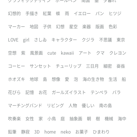
グラフィックデザイン
ボールペン
南国
墨
夕暮れ
幻想的
手描き
紅葉
蝶
雨
イエロー
パン
ヒツジ
マーカー
地図
子供
幻想
星空
楽器
版画
色彩
LOVE
girl
さしゐ
キャラクター
クジラ
不思議
東京
空想
紫
風景画
cute
kawaii
アート
クマ
クレヨン
コーヒー
サンセット
チューリップ
三日月
細密
薔薇
ホオズキ
地球
島
想像
愛
泡
海の生き物
生活
船
花びら
記憶
お花
ガールズイラスト
テンペラ
バラ
マーチングバンド
リビング
人物
優しい
南の島
吹奏楽
女性
家
小鳥
庭
抽象画
朝
樹
機械
海中
鉛筆
静寂
3D
home
neko
お菓子
ひまわり