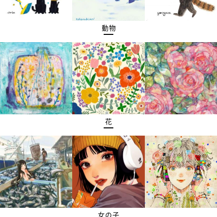
動物
花
女の子