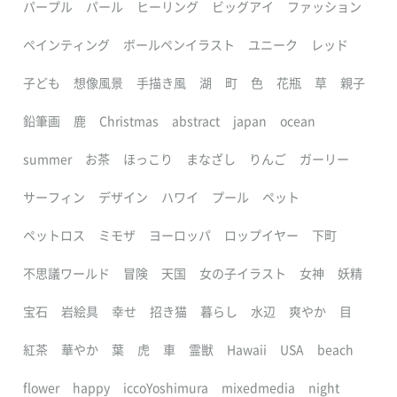
パープル
パール
ヒーリング
ビッグアイ
ファッション
ペインティング
ボールペンイラスト
ユニーク
レッド
子ども
想像風景
手描き風
湖
町
色
花瓶
草
親子
鉛筆画
鹿
Christmas
abstract
japan
ocean
summer
お茶
ほっこり
まなざし
りんご
ガーリー
サーフィン
デザイン
ハワイ
プール
ペット
ペットロス
ミモザ
ヨーロッパ
ロップイヤー
下町
不思議ワールド
冒険
天国
女の子イラスト
女神
妖精
宝石
岩絵具
幸せ
招き猫
暮らし
水辺
爽やか
目
紅茶
華やか
葉
虎
車
霊獣
Hawaii
USA
beach
flower
happy
iccoYoshimura
mixedmedia
night