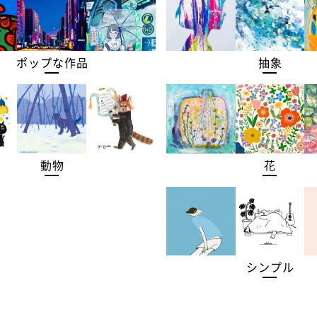
ポップな作品
抽象
動物
花
シンプル