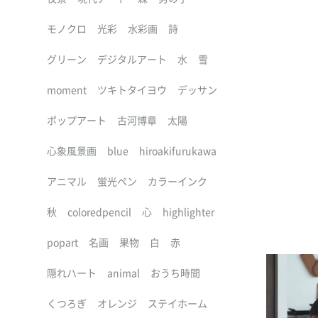
モノクロ
光彩
水彩画
詩
グリーン
デジタルアート
水
雪
moment
ツキトタイヨウ
デッサン
ポップアート
古河博章
太陽
心象風景画
blue
hiroakifurukawa
アニマル
蛍光ペン
カラーインク
秋
coloredpencil
心
highlighter
popart
名画
果物
白
赤
隠れハート
animal
おうち時間
くつろぎ
オレンジ
ステイホーム