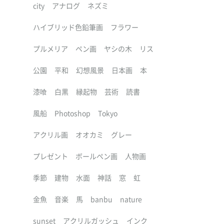
city
アナログ
ネズミ
ハイブリッド色鉛筆画
フラワー
プルメリア
ペン画
ヤシの木
リス
公園
平和
幻想風景
日本画
本
漆喰
白黒
縁起物
芸術
読書
風船
Photoshop
Tokyo
アクリル画
オオカミ
グレー
プレゼント
ボールペン画
人物画
季節
建物
水面
神話
窓
虹
金魚
音楽
馬
banbu
nature
sunset
アクリルガッシュ
インク