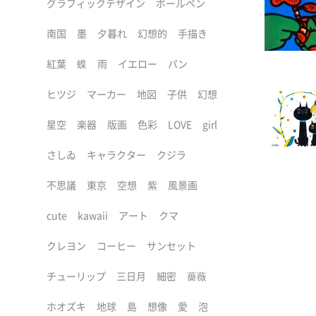
グラフィックデザイン
ボールペン
南国
墨
夕暮れ
幻想的
手描き
紅葉
蝶
雨
イエロー
パン
ヒツジ
マーカー
地図
子供
幻想
星空
楽器
版画
色彩
LOVE
girl
さしゐ
キャラクター
クジラ
不思議
東京
空想
紫
風景画
cute
kawaii
アート
クマ
クレヨン
コーヒー
サンセット
チューリップ
三日月
細密
薔薇
ホオズキ
地球
島
想像
愛
泡