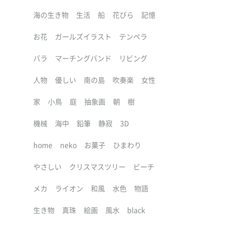
海の生き物
生活
船
花びら
記憶
お花
ガールズイラスト
テンペラ
バラ
マーチングバンド
リビング
人物
優しい
南の島
吹奏楽
女性
家
小鳥
庭
抽象画
朝
樹
機械
海中
鉛筆
静寂
3D
home
neko
お菓子
ひまわり
やさしい
クリスマスツリー
ビーチ
メカ
ライオン
和風
水色
物語
生き物
真珠
絵画
風水
black