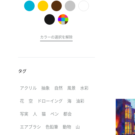
の
ア
ー
ト
カラーの選択を解除
タグ
アクリル
抽象
自然
風景
水彩
花
空
ドローイング
海
油彩
写実
人
猫
ペン
都会
エアブラシ
色鉛筆
動物
山