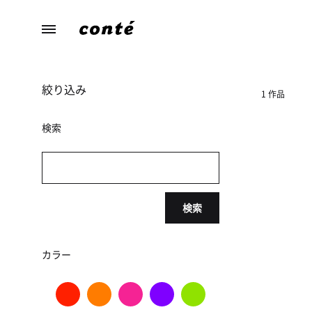
conte（コ
あ
ン
な
テ）
た
絞り込み
ら
1 作品
し
さ
検索
に
寄
り
添
検索
う、
暮
ら
カラー
し
の
た
め