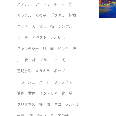
パステル
アートモール
青
光
カラフル
女の子
デジタル
植物
ウサギ
犬
癒し
街
シンプル
鳥
夏
イラスト
かわいい
ファンタジー
月
春
ピンク
波
川
夜
緑
ブルー
木
冬
透明水彩
キラキラ
ポップ
コラージュ
ハート
リラックス
油絵
黄色
インテリア
雲
星
クリスマス
桜
風
ネコ
メルヘン
夜景
現代アート
森
男の子