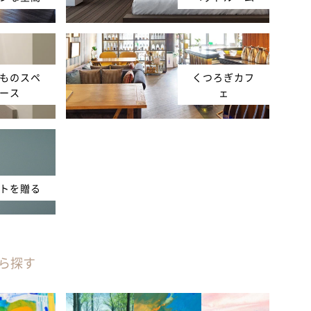
ものスペ
くつろぎカフ
ース
ェ
トを贈る
ら探す