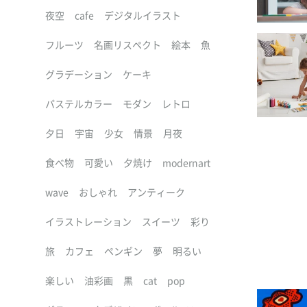
夜空
cafe
デジタルイラスト
フルーツ
名画リスペクト
絵本
魚
グラデーション
ケーキ
パステルカラー
モダン
レトロ
夕日
宇宙
少女
情景
月夜
食べ物
可愛い
夕焼け
modernart
wave
おしゃれ
アンティーク
イラストレーション
スイーツ
彩り
旅
カフェ
ペンギン
夢
明るい
楽しい
油彩画
黒
cat
pop