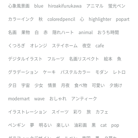
心象風景画
blue
hiroakifurukawa
アニマル
蛍光ペン
カラーインク
秋
coloredpencil
心
highlighter
popart
名画
果物
白
赤
隠れハート
animal
おうち時間
くつろぎ
オレンジ
ステイホーム
夜空
cafe
デジタルイラスト
フルーツ
名画リスペクト
絵本
魚
グラデーション
ケーキ
パステルカラー
モダン
レトロ
夕日
宇宙
少女
情景
月夜
食べ物
可愛い
夕焼け
modernart
wave
おしゃれ
アンティーク
イラストレーション
スイーツ
彩り
旅
カフェ
ペンギン
夢
明るい
楽しい
油彩画
黒
cat
pop