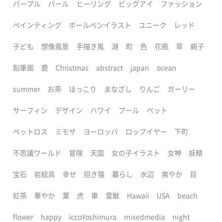
パープル
パール
ヒーリング
ビッグアイ
ファッション
ペインティング
ボールペンイラスト
ユニーク
レッド
子ども
想像風景
手描き風
湖
町
色
花瓶
草
親子
鉛筆画
鹿
Christmas
abstract
japan
ocean
summer
お茶
ほっこり
まなざし
りんご
ガーリー
サーフィン
デザイン
ハワイ
プール
ペット
ペットロス
ミモザ
ヨーロッパ
ロップイヤー
下町
不思議ワールド
冒険
天国
女の子イラスト
女神
妖精
宝石
岩絵具
幸せ
招き猫
暮らし
水辺
爽やか
目
紅茶
華やか
葉
虎
車
霊獣
Hawaii
USA
beach
flower
happy
iccoYoshimura
mixedmedia
night