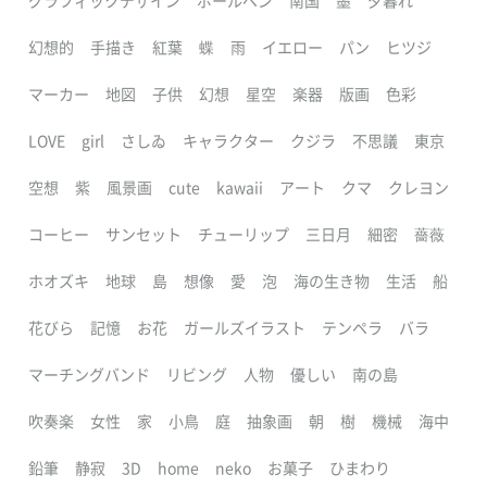
グラフィックデザイン
ボールペン
南国
墨
夕暮れ
幻想的
手描き
紅葉
蝶
雨
イエロー
パン
ヒツジ
マーカー
地図
子供
幻想
星空
楽器
版画
色彩
LOVE
girl
さしゐ
キャラクター
クジラ
不思議
東京
空想
紫
風景画
cute
kawaii
アート
クマ
クレヨン
コーヒー
サンセット
チューリップ
三日月
細密
薔薇
ホオズキ
地球
島
想像
愛
泡
海の生き物
生活
船
花びら
記憶
お花
ガールズイラスト
テンペラ
バラ
マーチングバンド
リビング
人物
優しい
南の島
吹奏楽
女性
家
小鳥
庭
抽象画
朝
樹
機械
海中
鉛筆
静寂
3D
home
neko
お菓子
ひまわり