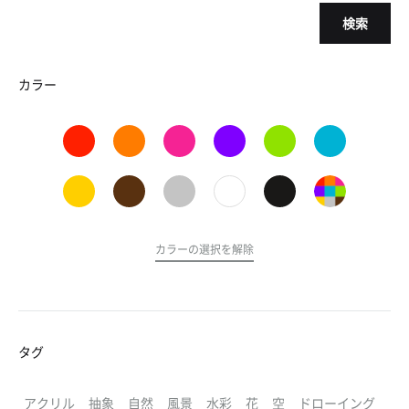
検索
カラー
カラーの選択を解除
タグ
アクリル
抽象
自然
風景
水彩
花
空
ドローイング