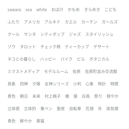
sawara
sea
white
おばけ
かもめ
きらめき
こども
ふたり
アメリカ
アルキド
カエル
カーテン
ガールズ
クール
サンタ
シティポップ
ジャズ
スタイリッシュ
ゾウ
タロット
チェック柄
ティーカップ
デザート
ネコとの暮らし
ハッピー
バイク
ビル
ボタニカル
ミクストメディア
モデルルーム
佐原
佐原町並み交流館
具象
四神
夕陽
女神シリーズ
小判
心象
時計
時間
景色
朝日
未来
村上暁子
橋
猿
白鳥
祭り
穏やか
立体感
立体的
筆ペン
聖夜
自転車
花畑
苺
蜃気楼
青色
鮮やか
黒猫