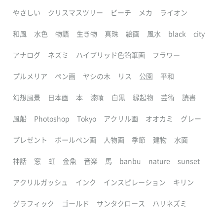
やさしい
クリスマスツリー
ビーチ
メカ
ライオン
和風
水色
物語
生き物
真珠
絵画
風水
black
city
アナログ
ネズミ
ハイブリッド色鉛筆画
フラワー
プルメリア
ペン画
ヤシの木
リス
公園
平和
幻想風景
日本画
本
漆喰
白黒
縁起物
芸術
読書
風船
Photoshop
Tokyo
アクリル画
オオカミ
グレー
プレゼント
ボールペン画
人物画
季節
建物
水面
神話
窓
虹
金魚
音楽
馬
banbu
nature
sunset
アクリルガッシュ
インク
インスピレーション
キリン
グラフィック
ゴールド
サンタクロース
ハリネズミ