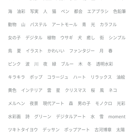
海
油彩
写実
人
猫
ペン
都会
エアブラシ
色鉛筆
動物
山
パステル
アートモール
青
光
カラフル
女の子
デジタル
植物
ウサギ
犬
癒し
街
シンプル
鳥
夏
イラスト
かわいい
ファンタジー
月
春
ピンク
波
川
夜
緑
ブルー
木
冬
透明水彩
キラキラ
ポップ
コラージュ
ハート
リラックス
油絵
黄色
インテリア
雲
星
クリスマス
桜
風
ネコ
メルヘン
夜景
現代アート
森
男の子
モノクロ
光彩
水彩画
詩
グリーン
デジタルアート
水
雪
moment
ツキトタイヨウ
デッサン
ポップアート
古河博章
太陽