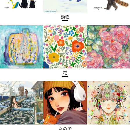
動物
花
女の子