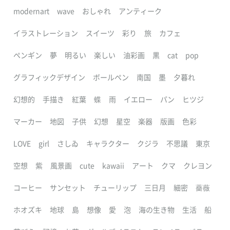
modernart
wave
おしゃれ
アンティーク
イラストレーション
スイーツ
彩り
旅
カフェ
ペンギン
夢
明るい
楽しい
油彩画
黒
cat
pop
グラフィックデザイン
ボールペン
南国
墨
夕暮れ
幻想的
手描き
紅葉
蝶
雨
イエロー
パン
ヒツジ
マーカー
地図
子供
幻想
星空
楽器
版画
色彩
LOVE
girl
さしゐ
キャラクター
クジラ
不思議
東京
空想
紫
風景画
cute
kawaii
アート
クマ
クレヨン
コーヒー
サンセット
チューリップ
三日月
細密
薔薇
ホオズキ
地球
島
想像
愛
泡
海の生き物
生活
船