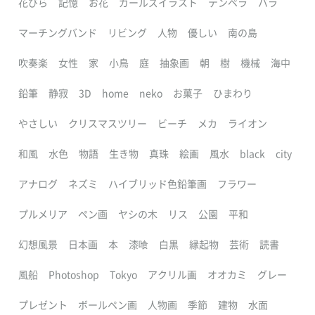
花びら
記憶
お花
ガールズイラスト
テンペラ
バラ
マーチングバンド
リビング
人物
優しい
南の島
吹奏楽
女性
家
小鳥
庭
抽象画
朝
樹
機械
海中
鉛筆
静寂
3D
home
neko
お菓子
ひまわり
やさしい
クリスマスツリー
ビーチ
メカ
ライオン
和風
水色
物語
生き物
真珠
絵画
風水
black
city
アナログ
ネズミ
ハイブリッド色鉛筆画
フラワー
プルメリア
ペン画
ヤシの木
リス
公園
平和
幻想風景
日本画
本
漆喰
白黒
縁起物
芸術
読書
風船
Photoshop
Tokyo
アクリル画
オオカミ
グレー
プレゼント
ボールペン画
人物画
季節
建物
水面