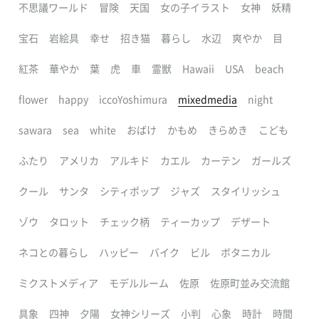
不思議ワールド
冒険
天国
女の子イラスト
女神
妖精
宝石
岩絵具
幸せ
招き猫
暮らし
水辺
爽やか
目
紅茶
華やか
葉
虎
車
霊獣
Hawaii
USA
beach
flower
happy
iccoYoshimura
mixedmedia
night
sawara
sea
white
おばけ
かもめ
きらめき
こども
ふたり
アメリカ
アルキド
カエル
カーテン
ガールズ
クール
サンタ
シティポップ
ジャズ
スタイリッシュ
ゾウ
タロット
チェック柄
ティーカップ
デザート
ネコとの暮らし
ハッピー
バイク
ビル
ボタニカル
ミクストメディア
モデルルーム
佐原
佐原町並み交流館
具象
四神
夕陽
女神シリーズ
小判
心象
時計
時間