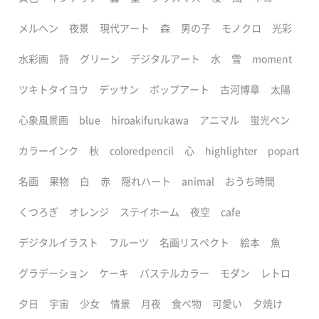
メルヘン
夜景
現代アート
森
男の子
モノクロ
光彩
水彩画
詩
グリーン
デジタルアート
水
雪
moment
ツキトタイヨウ
デッサン
ポップアート
古河博章
太陽
心象風景画
blue
hiroakifurukawa
アニマル
蛍光ペン
カラーインク
秋
coloredpencil
心
highlighter
popart
名画
果物
白
赤
隠れハート
animal
おうち時間
くつろぎ
オレンジ
ステイホーム
夜空
cafe
デジタルイラスト
フルーツ
名画リスペクト
絵本
魚
グラデーション
ケーキ
パステルカラー
モダン
レトロ
夕日
宇宙
少女
情景
月夜
食べ物
可愛い
夕焼け