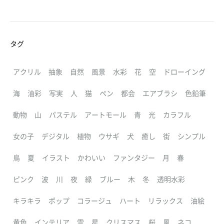
タグ
アクリル
抽象
自然
風景
水彩
花
空
ドローイング
海
油彩
写実
人
猫
ペン
都会
エアブラシ
色鉛筆
動物
山
パステル
アートモール
青
光
カラフル
女の子
デジタル
植物
ウサギ
犬
癒し
街
シンプル
鳥
夏
イラスト
かわいい
ファンタジー
月
春
ピンク
波
川
夜
緑
ブルー
木
冬
透明水彩
キラキラ
ポップ
コラージュ
ハート
リラックス
油絵
黄色
インテリア
雲
星
クリスマス
桜
風
ネコ