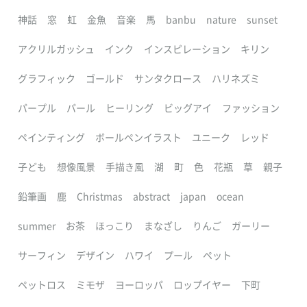
神話
窓
虹
金魚
音楽
馬
banbu
nature
sunset
アクリルガッシュ
インク
インスピレーション
キリン
グラフィック
ゴールド
サンタクロース
ハリネズミ
パープル
パール
ヒーリング
ビッグアイ
ファッション
ペインティング
ボールペンイラスト
ユニーク
レッド
子ども
想像風景
手描き風
湖
町
色
花瓶
草
親子
鉛筆画
鹿
Christmas
abstract
japan
ocean
summer
お茶
ほっこり
まなざし
りんご
ガーリー
サーフィン
デザイン
ハワイ
プール
ペット
ペットロス
ミモザ
ヨーロッパ
ロップイヤー
下町