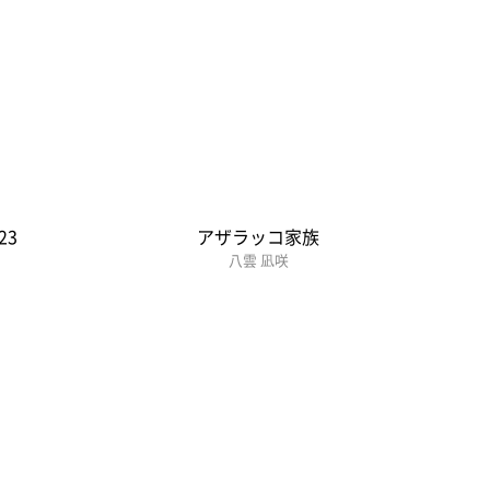
23
アザラッコ家族
八雲 凪咲