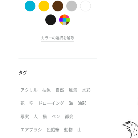
の
ア
ー
ト
カラーの選択を解除
タグ
アクリル
抽象
自然
風景
水彩
花
空
ドローイング
海
油彩
写実
人
猫
ペン
都会
エアブラシ
色鉛筆
動物
山