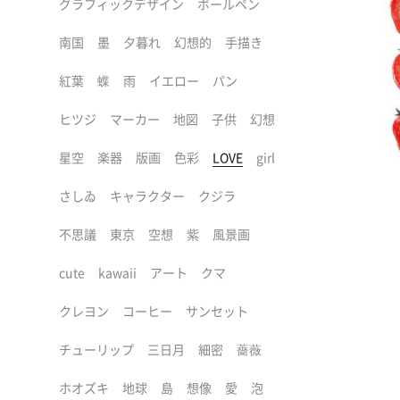
グラフィックデザイン
ボールペン
南国
墨
夕暮れ
幻想的
手描き
紅葉
蝶
雨
イエロー
パン
ヒツジ
マーカー
地図
子供
幻想
星空
楽器
版画
色彩
LOVE
girl
さしゐ
キャラクター
クジラ
不思議
東京
空想
紫
風景画
cute
kawaii
アート
クマ
クレヨン
コーヒー
サンセット
チューリップ
三日月
細密
薔薇
ホオズキ
地球
島
想像
愛
泡