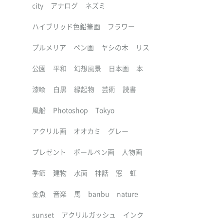
city
アナログ
ネズミ
ハイブリッド色鉛筆画
フラワー
プルメリア
ペン画
ヤシの木
リス
公園
平和
幻想風景
日本画
本
漆喰
白黒
縁起物
芸術
読書
風船
Photoshop
Tokyo
アクリル画
オオカミ
グレー
プレゼント
ボールペン画
人物画
季節
建物
水面
神話
窓
虹
金魚
音楽
馬
banbu
nature
sunset
アクリルガッシュ
インク