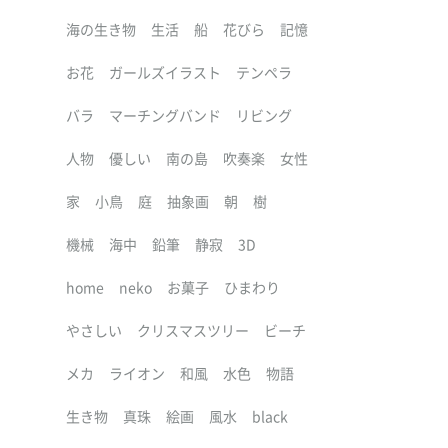
海の生き物
生活
船
花びら
記憶
お花
ガールズイラスト
テンペラ
バラ
マーチングバンド
リビング
人物
優しい
南の島
吹奏楽
女性
家
小鳥
庭
抽象画
朝
樹
機械
海中
鉛筆
静寂
3D
home
neko
お菓子
ひまわり
やさしい
クリスマスツリー
ビーチ
メカ
ライオン
和風
水色
物語
生き物
真珠
絵画
風水
black