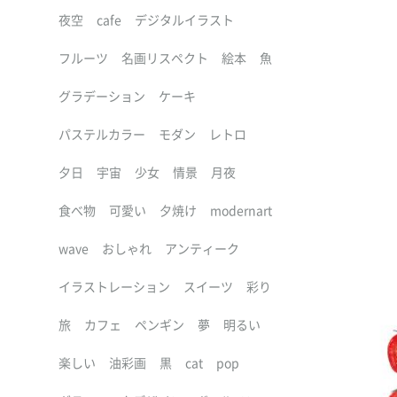
夜空
cafe
デジタルイラスト
フルーツ
名画リスペクト
絵本
魚
グラデーション
ケーキ
パステルカラー
モダン
レトロ
夕日
宇宙
少女
情景
月夜
食べ物
可愛い
夕焼け
modernart
wave
おしゃれ
アンティーク
イラストレーション
スイーツ
彩り
旅
カフェ
ペンギン
夢
明るい
楽しい
油彩画
黒
cat
pop