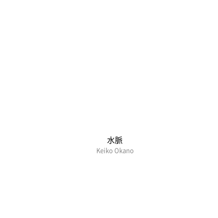
水脈
Keiko Okano