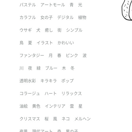
パステル
アートモール
青
光
カラフル
女の子
デジタル
植物
ウサギ
犬
癒し
街
シンプル
鳥
夏
イラスト
かわいい
ファンタジー
月
春
ピンク
波
川
夜
緑
ブルー
木
冬
透明水彩
キラキラ
ポップ
コラージュ
ハート
リラックス
油絵
黄色
インテリア
雲
星
クリスマス
桜
風
ネコ
メルヘン
夜景
現代アート
森
男の子