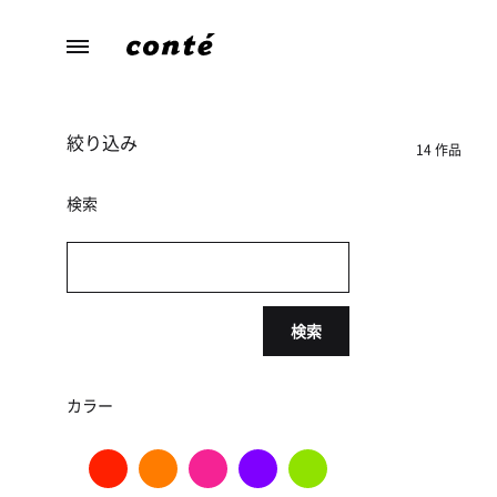
conte（コ
あ
ン
な
テ）
た
絞り込み
ら
14 作品
し
さ
検索
に
寄
り
添
検索
う、
暮
ら
カラー
し
の
た
め