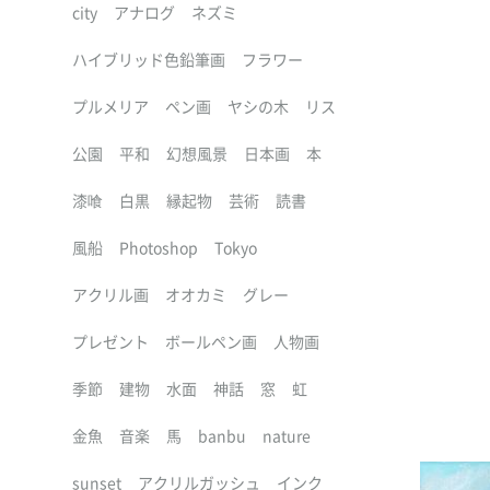
city
アナログ
ネズミ
ハイブリッド色鉛筆画
フラワー
プルメリア
ペン画
ヤシの木
リス
公園
平和
幻想風景
日本画
本
漆喰
白黒
縁起物
芸術
読書
風船
Photoshop
Tokyo
アクリル画
オオカミ
グレー
プレゼント
ボールペン画
人物画
季節
建物
水面
神話
窓
虹
金魚
音楽
馬
banbu
nature
sunset
アクリルガッシュ
インク