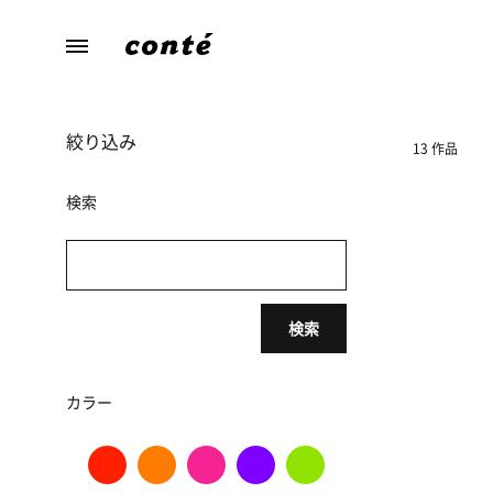
conte（コ
あ
ン
な
テ）
た
絞り込み
ら
13 作品
し
さ
検索
に
寄
り
添
検索
う、
暮
ら
カラー
し
の
た
め