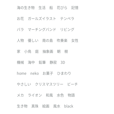
海の生き物
生活
船
花びら
記憶
お花
ガールズイラスト
テンペラ
バラ
マーチングバンド
リビング
人物
優しい
南の島
吹奏楽
女性
家
小鳥
庭
抽象画
朝
樹
機械
海中
鉛筆
静寂
3D
home
neko
お菓子
ひまわり
やさしい
クリスマスツリー
ビーチ
メカ
ライオン
和風
水色
物語
生き物
真珠
絵画
風水
black