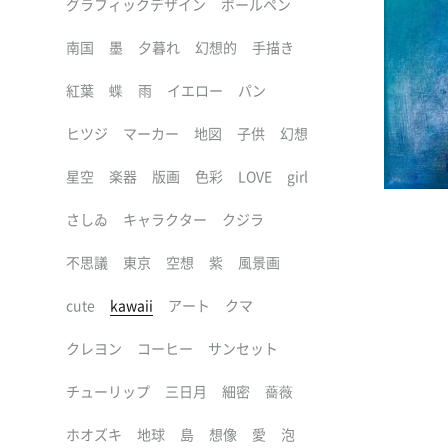
グラフィックデザイン
ボールペン
南国
墨
夕暮れ
幻想的
手描き
紅葉
蝶
雨
イエロー
パン
ヒツジ
マーカー
地図
子供
幻想
星空
楽器
版画
色彩
LOVE
girl
さしゐ
キャラクター
クジラ
不思議
東京
空想
紫
風景画
cute
kawaii
アート
クマ
クレヨン
コーヒー
サンセット
チューリップ
三日月
細密
薔薇
ホオズキ
地球
島
想像
愛
泡