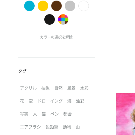
の
ア
ー
ト
カラーの選択を解除
タグ
アクリル
抽象
自然
風景
水彩
花
空
ドローイング
海
油彩
写実
人
猫
ペン
都会
エアブラシ
色鉛筆
動物
山