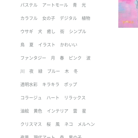
パステル
アートモール
青
光
カラフル
女の子
デジタル
植物
ウサギ
犬
癒し
街
シンプル
鳥
夏
イラスト
かわいい
ファンタジー
月
春
ピンク
波
川
夜
緑
ブルー
木
冬
透明水彩
キラキラ
ポップ
コラージュ
ハート
リラックス
油絵
黄色
インテリア
雲
星
クリスマス
桜
風
ネコ
メルヘン
夜景
現代アート
森
男の子