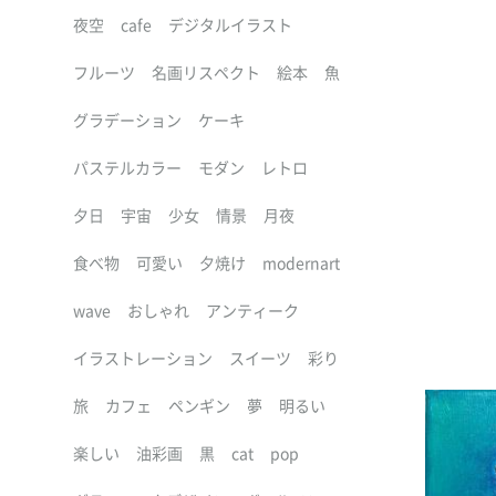
夜空
cafe
デジタルイラスト
フルーツ
名画リスペクト
絵本
魚
グラデーション
ケーキ
パステルカラー
モダン
レトロ
夕日
宇宙
少女
情景
月夜
食べ物
可愛い
夕焼け
modernart
wave
おしゃれ
アンティーク
イラストレーション
スイーツ
彩り
旅
カフェ
ペンギン
夢
明るい
楽しい
油彩画
黒
cat
pop