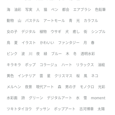
海
油彩
写実
人
猫
ペン
都会
エアブラシ
色鉛筆
動物
山
パステル
アートモール
青
光
カラフル
女の子
デジタル
植物
ウサギ
犬
癒し
街
シンプル
鳥
夏
イラスト
かわいい
ファンタジー
月
春
ピンク
波
川
夜
緑
ブルー
木
冬
透明水彩
キラキラ
ポップ
コラージュ
ハート
リラックス
油絵
黄色
インテリア
雲
星
クリスマス
桜
風
ネコ
メルヘン
夜景
現代アート
森
男の子
モノクロ
光彩
水彩画
詩
グリーン
デジタルアート
水
雪
moment
ツキトタイヨウ
デッサン
ポップアート
古河博章
太陽