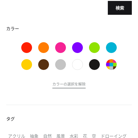
検索
カラー
カラーの選択を解除
タグ
アクリル
抽象
自然
風景
水彩
花
空
ドローイング