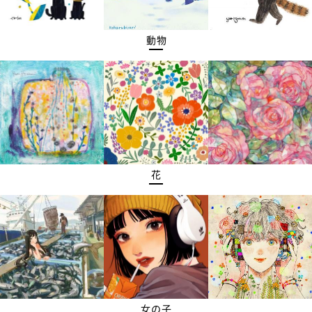
動物
花
女の子