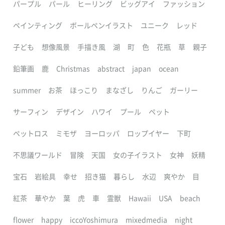
パープル
パール
ヒーリング
ビッグアイ
ファッション
ペインティング
ボールペンイラスト
ユニーク
レッド
子ども
想像風景
手描き風
湖
町
色
花瓶
草
親子
鉛筆画
鹿
Christmas
abstract
japan
ocean
summer
お茶
ほっこり
まなざし
りんご
ガーリー
サーフィン
デザイン
ハワイ
プール
ペット
ペットロス
ミモザ
ヨーロッパ
ロップイヤー
下町
不思議ワールド
冒険
天国
女の子イラスト
女神
妖精
宝石
岩絵具
幸せ
招き猫
暮らし
水辺
爽やか
目
紅茶
華やか
葉
虎
車
霊獣
Hawaii
USA
beach
flower
happy
iccoYoshimura
mixedmedia
night