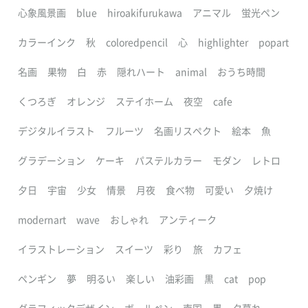
心象風景画
blue
hiroakifurukawa
アニマル
蛍光ペン
カラーインク
秋
coloredpencil
心
highlighter
popart
名画
果物
白
赤
隠れハート
animal
おうち時間
くつろぎ
オレンジ
ステイホーム
夜空
cafe
デジタルイラスト
フルーツ
名画リスペクト
絵本
魚
グラデーション
ケーキ
パステルカラー
モダン
レトロ
夕日
宇宙
少女
情景
月夜
食べ物
可愛い
夕焼け
modernart
wave
おしゃれ
アンティーク
イラストレーション
スイーツ
彩り
旅
カフェ
ペンギン
夢
明るい
楽しい
油彩画
黒
cat
pop