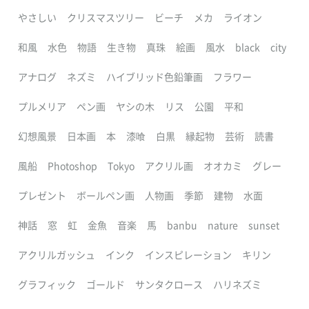
やさしい
クリスマスツリー
ビーチ
メカ
ライオン
和風
水色
物語
生き物
真珠
絵画
風水
black
city
アナログ
ネズミ
ハイブリッド色鉛筆画
フラワー
プルメリア
ペン画
ヤシの木
リス
公園
平和
幻想風景
日本画
本
漆喰
白黒
縁起物
芸術
読書
風船
Photoshop
Tokyo
アクリル画
オオカミ
グレー
プレゼント
ボールペン画
人物画
季節
建物
水面
神話
窓
虹
金魚
音楽
馬
banbu
nature
sunset
アクリルガッシュ
インク
インスピレーション
キリン
グラフィック
ゴールド
サンタクロース
ハリネズミ