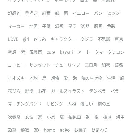
グラフィックデザイン
ボールペン
南国
墨
夕暮れ
幻想的
手描き
紅葉
蝶
雨
イエロー
パン
ヒツジ
マーカー
地図
子供
幻想
星空
楽器
版画
色彩
LOVE
girl
さしゐ
キャラクター
クジラ
不思議
東京
空想
紫
風景画
cute
kawaii
アート
クマ
クレヨン
コーヒー
サンセット
チューリップ
三日月
細密
薔薇
ホオズキ
地球
島
想像
愛
泡
海の生き物
生活
船
花びら
記憶
お花
ガールズイラスト
テンペラ
バラ
マーチングバンド
リビング
人物
優しい
南の島
吹奏楽
女性
家
小鳥
庭
抽象画
朝
樹
機械
海中
鉛筆
静寂
3D
home
neko
お菓子
ひまわり