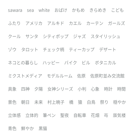
sawara
sea
white
おばけ
かもめ
きらめき
こども
ふたり
アメリカ
アルキド
カエル
カーテン
ガールズ
クール
サンタ
シティポップ
ジャズ
スタイリッシュ
ゾウ
タロット
チェック柄
ティーカップ
デザート
ネコとの暮らし
ハッピー
バイク
ビル
ボタニカル
ミクストメディア
モデルルーム
佐原
佐原町並み交流館
具象
四神
夕陽
女神シリーズ
小判
心象
時計
時間
景色
朝日
未来
村上暁子
橋
猿
白鳥
祭り
穏やか
立体感
立体的
筆ペン
聖夜
自転車
花畑
苺
蜃気楼
青色
鮮やか
黒猫