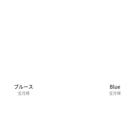
ブルース
Blue
宝月輝
宝月輝