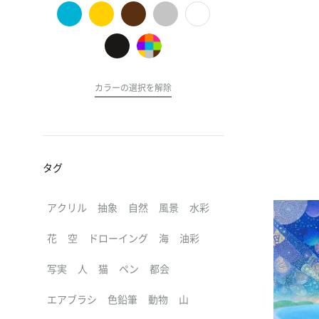
の
ア
ー
ト
カラーの選択を解除
タグ
アクリル
抽象
自然
風景
水彩
花
空
ドローイング
海
油彩
写実
人
猫
ペン
都会
エアブラシ
色鉛筆
動物
山