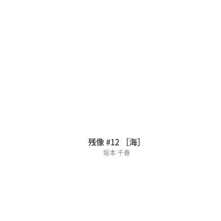
残像 #12 ［海］
坂本 千春