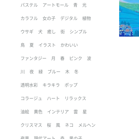
パステル
アートモール
青
光
カラフル
女の子
デジタル
植物
ウサギ
犬
癒し
街
シンプル
鳥
夏
イラスト
かわいい
ファンタジー
月
春
ピンク
波
川
夜
緑
ブルー
木
冬
透明水彩
キラキラ
ポップ
コラージュ
ハート
リラックス
油絵
黄色
インテリア
雲
星
クリスマス
桜
風
ネコ
メルヘン
夜景
現代アート
森
男の子