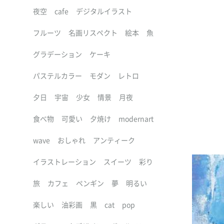
夜空
cafe
デジタルイラスト
フルーツ
名画リスペクト
絵本
魚
グラデーション
ケーキ
パステルカラー
モダン
レトロ
夕日
宇宙
少女
情景
月夜
食べ物
可愛い
夕焼け
modernart
wave
おしゃれ
アンティーク
イラストレーション
スイーツ
彩り
旅
カフェ
ペンギン
夢
明るい
楽しい
油彩画
黒
cat
pop