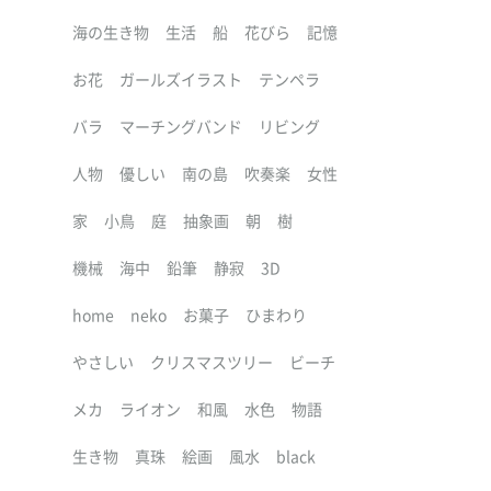
海の生き物
生活
船
花びら
記憶
お花
ガールズイラスト
テンペラ
バラ
マーチングバンド
リビング
人物
優しい
南の島
吹奏楽
女性
家
小鳥
庭
抽象画
朝
樹
機械
海中
鉛筆
静寂
3D
home
neko
お菓子
ひまわり
やさしい
クリスマスツリー
ビーチ
メカ
ライオン
和風
水色
物語
生き物
真珠
絵画
風水
black