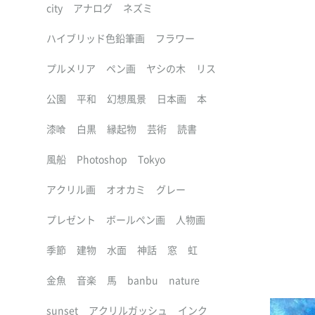
city
アナログ
ネズミ
ハイブリッド色鉛筆画
フラワー
プルメリア
ペン画
ヤシの木
リス
公園
平和
幻想風景
日本画
本
漆喰
白黒
縁起物
芸術
読書
風船
Photoshop
Tokyo
アクリル画
オオカミ
グレー
プレゼント
ボールペン画
人物画
季節
建物
水面
神話
窓
虹
金魚
音楽
馬
banbu
nature
sunset
アクリルガッシュ
インク