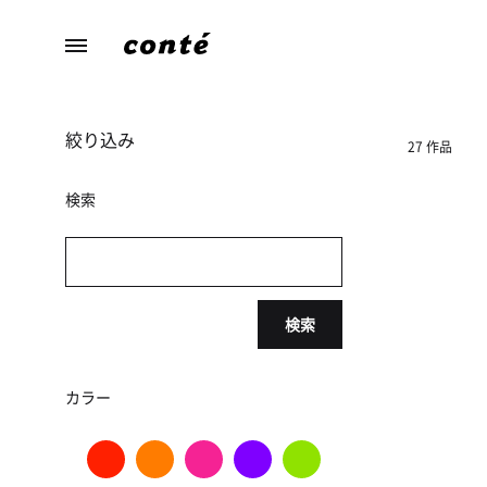
conte（コ
あ
ン
な
テ）
た
絞り込み
ら
27 作品
し
さ
検索
に
寄
り
添
検索
う、
暮
ら
カラー
し
の
た
め