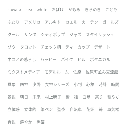
sawara
sea
white
おばけ
かもめ
きらめき
こども
ふたり
アメリカ
アルキド
カエル
カーテン
ガールズ
クール
サンタ
シティポップ
ジャズ
スタイリッシュ
ゾウ
タロット
チェック柄
ティーカップ
デザート
ネコとの暮らし
ハッピー
バイク
ビル
ボタニカル
ミクストメディア
モデルルーム
佐原
佐原町並み交流館
具象
四神
夕陽
女神シリーズ
小判
心象
時計
時間
景色
朝日
未来
村上暁子
橋
猿
白鳥
祭り
穏やか
立体感
立体的
筆ペン
聖夜
自転車
花畑
苺
蜃気楼
青色
鮮やか
黒猫