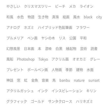
やさしい
クリスマスツリー
ビーチ
メカ
ライオン
和風
水色
物語
生き物
真珠
絵画
風水
black
city
アナログ
ネズミ
ハイブリッド色鉛筆画
フラワー
プルメリア
ペン画
ヤシの木
リス
公園
平和
幻想風景
日本画
本
漆喰
白黒
縁起物
芸術
読書
風船
Photoshop
Tokyo
アクリル画
オオカミ
グレー
プレゼント
ボールペン画
人物画
季節
建物
水面
神話
窓
虹
金魚
音楽
馬
banbu
nature
sunset
アクリルガッシュ
インク
インスピレーション
キリン
グラフィック
ゴールド
サンタクロース
ハリネズミ