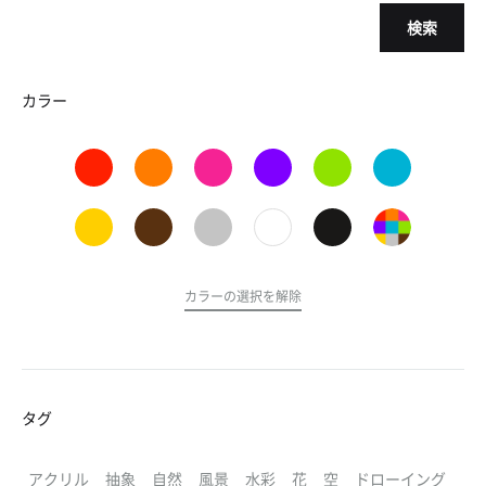
検索
カラー
カラーの選択を解除
タグ
アクリル
抽象
自然
風景
水彩
花
空
ドローイング