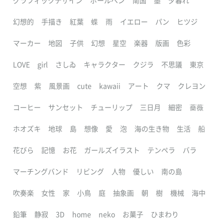
グラフィックデザイン
ボールペン
南国
墨
夕暮れ
幻想的
手描き
紅葉
蝶
雨
イエロー
パン
ヒツジ
マーカー
地図
子供
幻想
星空
楽器
版画
色彩
LOVE
girl
さしゐ
キャラクター
クジラ
不思議
東京
空想
紫
風景画
cute
kawaii
アート
クマ
クレヨン
コーヒー
サンセット
チューリップ
三日月
細密
薔薇
ホオズキ
地球
島
想像
愛
泡
海の生き物
生活
船
花びら
記憶
お花
ガールズイラスト
テンペラ
バラ
マーチングバンド
リビング
人物
優しい
南の島
吹奏楽
女性
家
小鳥
庭
抽象画
朝
樹
機械
海中
鉛筆
静寂
3D
home
neko
お菓子
ひまわり