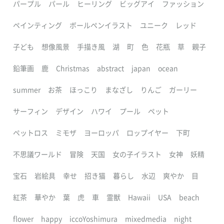
パープル
パール
ヒーリング
ビッグアイ
ファッション
ペインティング
ボールペンイラスト
ユニーク
レッド
子ども
想像風景
手描き風
湖
町
色
花瓶
草
親子
鉛筆画
鹿
Christmas
abstract
japan
ocean
summer
お茶
ほっこり
まなざし
りんご
ガーリー
サーフィン
デザイン
ハワイ
プール
ペット
ペットロス
ミモザ
ヨーロッパ
ロップイヤー
下町
不思議ワールド
冒険
天国
女の子イラスト
女神
妖精
宝石
岩絵具
幸せ
招き猫
暮らし
水辺
爽やか
目
紅茶
華やか
葉
虎
車
霊獣
Hawaii
USA
beach
flower
happy
iccoYoshimura
mixedmedia
night