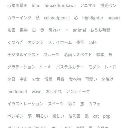
心象風景画
blue
hiroakifurukawa
アニマル
蛍光ペン
カラーインク
秋
coloredpencil
心
highlighter
popart
名画
果物
白
赤
隠れハート
animal
おうち時間
くつろぎ
オレンジ
ステイホーム
夜空
cafe
デジタルイラスト
フルーツ
名画リスペクト
絵本
魚
グラデーション
ケーキ
パステルカラー
モダン
レトロ
夕日
宇宙
少女
情景
月夜
食べ物
可愛い
夕焼け
modernart
wave
おしゃれ
アンティーク
イラストレーション
スイーツ
彩り
旅
カフェ
ペンギン
夢
明るい
楽しい
油彩画
黒
cat
pop