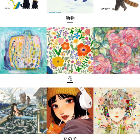
動物
花
女の子