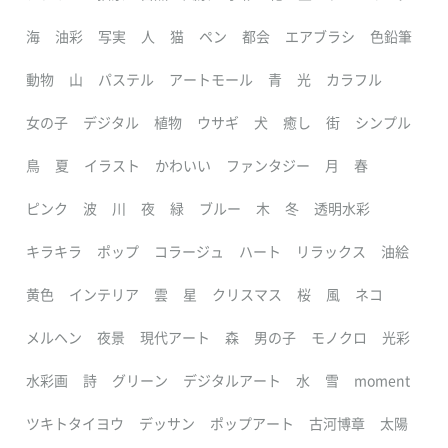
海
油彩
写実
人
猫
ペン
都会
エアブラシ
色鉛筆
動物
山
パステル
アートモール
青
光
カラフル
女の子
デジタル
植物
ウサギ
犬
癒し
街
シンプル
鳥
夏
イラスト
かわいい
ファンタジー
月
春
ピンク
波
川
夜
緑
ブルー
木
冬
透明水彩
キラキラ
ポップ
コラージュ
ハート
リラックス
油絵
黄色
インテリア
雲
星
クリスマス
桜
風
ネコ
メルヘン
夜景
現代アート
森
男の子
モノクロ
光彩
水彩画
詩
グリーン
デジタルアート
水
雪
moment
ツキトタイヨウ
デッサン
ポップアート
古河博章
太陽