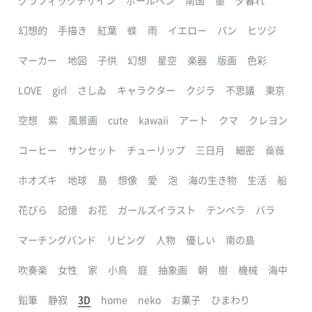
グラフィックデザイン
ボールペン
南国
墨
夕暮れ
幻想的
手描き
紅葉
蝶
雨
イエロー
パン
ヒツジ
マーカー
地図
子供
幻想
星空
楽器
版画
色彩
LOVE
girl
さしゐ
キャラクター
クジラ
不思議
東京
空想
紫
風景画
cute
kawaii
アート
クマ
クレヨン
コーヒー
サンセット
チューリップ
三日月
細密
薔薇
ホオズキ
地球
島
想像
愛
泡
海の生き物
生活
船
花びら
記憶
お花
ガールズイラスト
テンペラ
バラ
マーチングバンド
リビング
人物
優しい
南の島
吹奏楽
女性
家
小鳥
庭
抽象画
朝
樹
機械
海中
鉛筆
静寂
3D
home
neko
お菓子
ひまわり