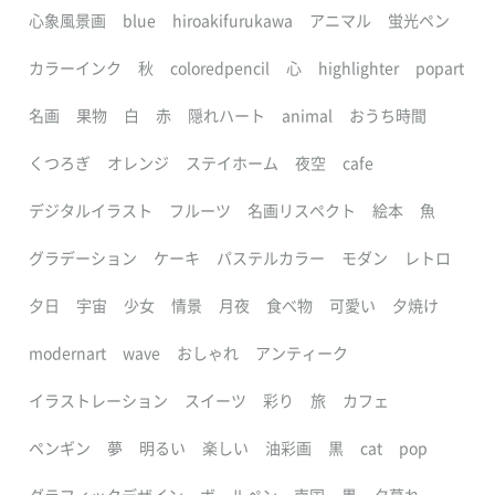
心象風景画
blue
hiroakifurukawa
アニマル
蛍光ペン
カラーインク
秋
coloredpencil
心
highlighter
popart
名画
果物
白
赤
隠れハート
animal
おうち時間
くつろぎ
オレンジ
ステイホーム
夜空
cafe
デジタルイラスト
フルーツ
名画リスペクト
絵本
魚
グラデーション
ケーキ
パステルカラー
モダン
レトロ
夕日
宇宙
少女
情景
月夜
食べ物
可愛い
夕焼け
modernart
wave
おしゃれ
アンティーク
イラストレーション
スイーツ
彩り
旅
カフェ
ペンギン
夢
明るい
楽しい
油彩画
黒
cat
pop