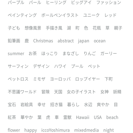
パープル
パール
ヒーリング
ビッグアイ
ファッション
ペインティング
ボールペンイラスト
ユニーク
レッド
子ども
想像風景
手描き風
湖
町
色
花瓶
草
親子
鉛筆画
鹿
Christmas
abstract
japan
ocean
summer
お茶
ほっこり
まなざし
りんご
ガーリー
サーフィン
デザイン
ハワイ
プール
ペット
ペットロス
ミモザ
ヨーロッパ
ロップイヤー
下町
不思議ワールド
冒険
天国
女の子イラスト
女神
妖精
宝石
岩絵具
幸せ
招き猫
暮らし
水辺
爽やか
目
紅茶
華やか
葉
虎
車
霊獣
Hawaii
USA
beach
flower
happy
iccoYoshimura
mixedmedia
night