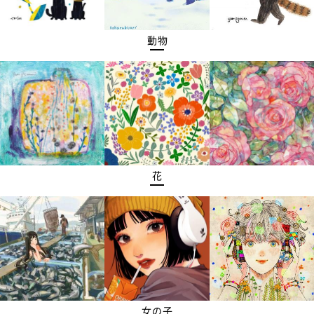
動物
花
女の子