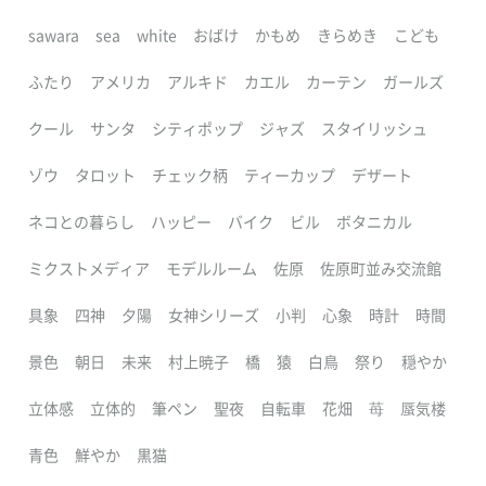
sawara
sea
white
おばけ
かもめ
きらめき
こども
ふたり
アメリカ
アルキド
カエル
カーテン
ガールズ
クール
サンタ
シティポップ
ジャズ
スタイリッシュ
ゾウ
タロット
チェック柄
ティーカップ
デザート
ネコとの暮らし
ハッピー
バイク
ビル
ボタニカル
ミクストメディア
モデルルーム
佐原
佐原町並み交流館
具象
四神
夕陽
女神シリーズ
小判
心象
時計
時間
景色
朝日
未来
村上暁子
橋
猿
白鳥
祭り
穏やか
立体感
立体的
筆ペン
聖夜
自転車
花畑
苺
蜃気楼
青色
鮮やか
黒猫