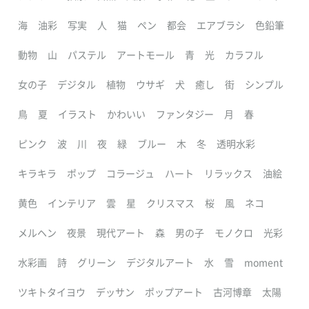
海
油彩
写実
人
猫
ペン
都会
エアブラシ
色鉛筆
動物
山
パステル
アートモール
青
光
カラフル
女の子
デジタル
植物
ウサギ
犬
癒し
街
シンプル
鳥
夏
イラスト
かわいい
ファンタジー
月
春
ピンク
波
川
夜
緑
ブルー
木
冬
透明水彩
キラキラ
ポップ
コラージュ
ハート
リラックス
油絵
黄色
インテリア
雲
星
クリスマス
桜
風
ネコ
メルヘン
夜景
現代アート
森
男の子
モノクロ
光彩
水彩画
詩
グリーン
デジタルアート
水
雪
moment
ツキトタイヨウ
デッサン
ポップアート
古河博章
太陽