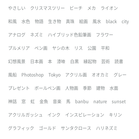
やさしい
クリスマスツリー
ビーチ
メカ
ライオン
和風
水色
物語
生き物
真珠
絵画
風水
black
city
アナログ
ネズミ
ハイブリッド色鉛筆画
フラワー
プルメリア
ペン画
ヤシの木
リス
公園
平和
幻想風景
日本画
本
漆喰
白黒
縁起物
芸術
読書
風船
Photoshop
Tokyo
アクリル画
オオカミ
グレー
プレゼント
ボールペン画
人物画
季節
建物
水面
神話
窓
虹
金魚
音楽
馬
banbu
nature
sunset
アクリルガッシュ
インク
インスピレーション
キリン
グラフィック
ゴールド
サンタクロース
ハリネズミ