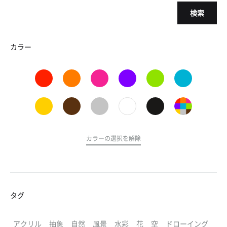
検索
カラー
カラーの選択を解除
タグ
アクリル
抽象
自然
風景
水彩
花
空
ドローイング