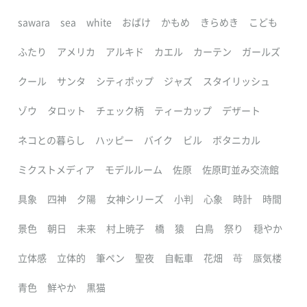
sawara
sea
white
おばけ
かもめ
きらめき
こども
ふたり
アメリカ
アルキド
カエル
カーテン
ガールズ
クール
サンタ
シティポップ
ジャズ
スタイリッシュ
ゾウ
タロット
チェック柄
ティーカップ
デザート
ネコとの暮らし
ハッピー
バイク
ビル
ボタニカル
ミクストメディア
モデルルーム
佐原
佐原町並み交流館
具象
四神
夕陽
女神シリーズ
小判
心象
時計
時間
景色
朝日
未来
村上暁子
橋
猿
白鳥
祭り
穏やか
立体感
立体的
筆ペン
聖夜
自転車
花畑
苺
蜃気楼
青色
鮮やか
黒猫