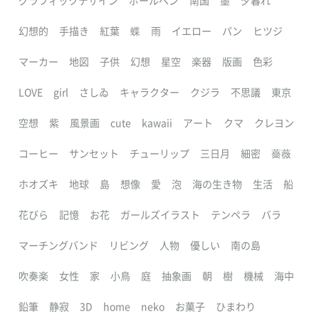
グラフィックデザイン
ボールペン
南国
墨
夕暮れ
幻想的
手描き
紅葉
蝶
雨
イエロー
パン
ヒツジ
マーカー
地図
子供
幻想
星空
楽器
版画
色彩
LOVE
girl
さしゐ
キャラクター
クジラ
不思議
東京
空想
紫
風景画
cute
kawaii
アート
クマ
クレヨン
コーヒー
サンセット
チューリップ
三日月
細密
薔薇
ホオズキ
地球
島
想像
愛
泡
海の生き物
生活
船
花びら
記憶
お花
ガールズイラスト
テンペラ
バラ
マーチングバンド
リビング
人物
優しい
南の島
吹奏楽
女性
家
小鳥
庭
抽象画
朝
樹
機械
海中
鉛筆
静寂
3D
home
neko
お菓子
ひまわり