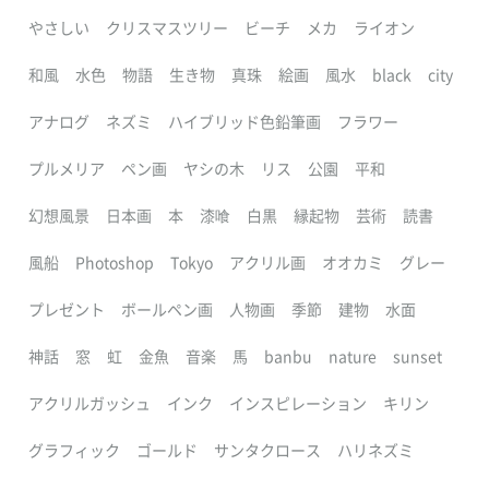
やさしい
クリスマスツリー
ビーチ
メカ
ライオン
和風
水色
物語
生き物
真珠
絵画
風水
black
city
アナログ
ネズミ
ハイブリッド色鉛筆画
フラワー
プルメリア
ペン画
ヤシの木
リス
公園
平和
幻想風景
日本画
本
漆喰
白黒
縁起物
芸術
読書
風船
Photoshop
Tokyo
アクリル画
オオカミ
グレー
プレゼント
ボールペン画
人物画
季節
建物
水面
神話
窓
虹
金魚
音楽
馬
banbu
nature
sunset
アクリルガッシュ
インク
インスピレーション
キリン
グラフィック
ゴールド
サンタクロース
ハリネズミ