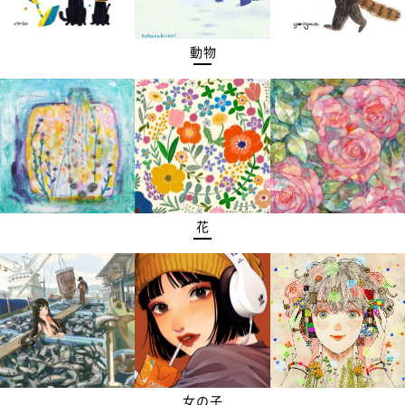
動物
花
女の子