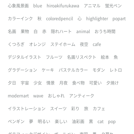
心象風景画
blue
hiroakifurukawa
アニマル
蛍光ペン
カラーインク
秋
coloredpencil
心
highlighter
popart
名画
果物
白
赤
隠れハート
animal
おうち時間
くつろぎ
オレンジ
ステイホーム
夜空
cafe
デジタルイラスト
フルーツ
名画リスペクト
絵本
魚
グラデーション
ケーキ
パステルカラー
モダン
レトロ
夕日
宇宙
少女
情景
月夜
食べ物
可愛い
夕焼け
modernart
wave
おしゃれ
アンティーク
イラストレーション
スイーツ
彩り
旅
カフェ
ペンギン
夢
明るい
楽しい
油彩画
黒
cat
pop