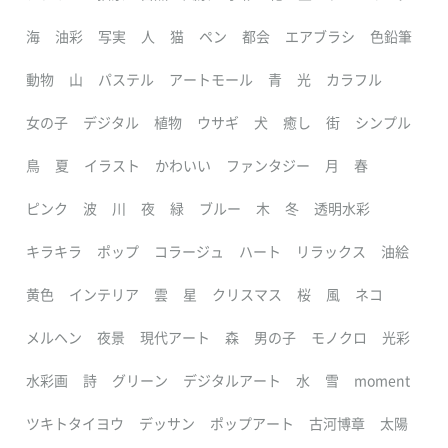
海
油彩
写実
人
猫
ペン
都会
エアブラシ
色鉛筆
動物
山
パステル
アートモール
青
光
カラフル
女の子
デジタル
植物
ウサギ
犬
癒し
街
シンプル
鳥
夏
イラスト
かわいい
ファンタジー
月
春
ピンク
波
川
夜
緑
ブルー
木
冬
透明水彩
キラキラ
ポップ
コラージュ
ハート
リラックス
油絵
黄色
インテリア
雲
星
クリスマス
桜
風
ネコ
メルヘン
夜景
現代アート
森
男の子
モノクロ
光彩
水彩画
詩
グリーン
デジタルアート
水
雪
moment
ツキトタイヨウ
デッサン
ポップアート
古河博章
太陽