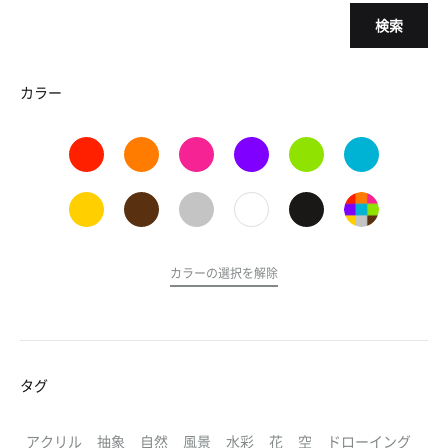
検索
カラー
カラーの選択を解除
タグ
アクリル
抽象
自然
風景
水彩
花
空
ドローイング