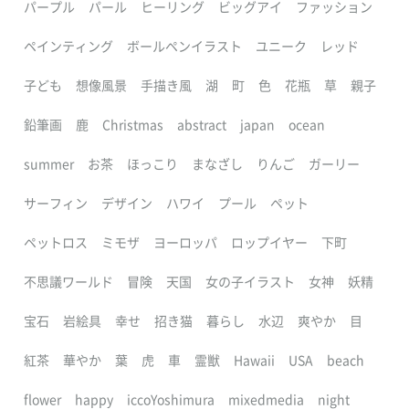
パープル
パール
ヒーリング
ビッグアイ
ファッション
ペインティング
ボールペンイラスト
ユニーク
レッド
子ども
想像風景
手描き風
湖
町
色
花瓶
草
親子
鉛筆画
鹿
Christmas
abstract
japan
ocean
summer
お茶
ほっこり
まなざし
りんご
ガーリー
サーフィン
デザイン
ハワイ
プール
ペット
ペットロス
ミモザ
ヨーロッパ
ロップイヤー
下町
不思議ワールド
冒険
天国
女の子イラスト
女神
妖精
宝石
岩絵具
幸せ
招き猫
暮らし
水辺
爽やか
目
紅茶
華やか
葉
虎
車
霊獣
Hawaii
USA
beach
flower
happy
iccoYoshimura
mixedmedia
night