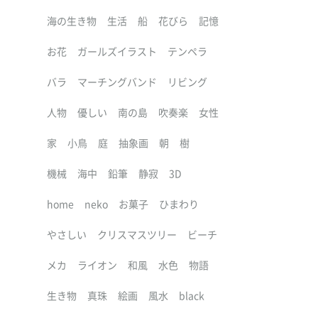
海の生き物
生活
船
花びら
記憶
お花
ガールズイラスト
テンペラ
バラ
マーチングバンド
リビング
人物
優しい
南の島
吹奏楽
女性
家
小鳥
庭
抽象画
朝
樹
機械
海中
鉛筆
静寂
3D
home
neko
お菓子
ひまわり
やさしい
クリスマスツリー
ビーチ
メカ
ライオン
和風
水色
物語
生き物
真珠
絵画
風水
black