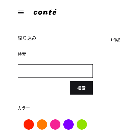
conte（コ
あ
ン
な
テ）
た
絞り込み
ら
1 作品
し
さ
検索
に
寄
り
添
検索
う、
暮
ら
カラー
し
の
た
め