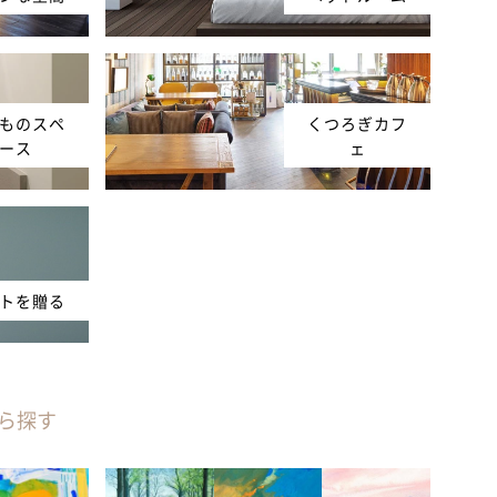
ものスペ
くつろぎカフ
ース
ェ
トを贈る
ら探す