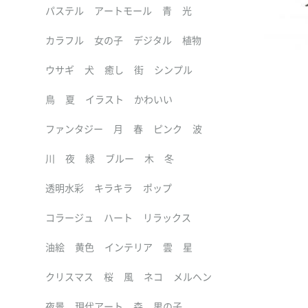
パステル
アートモール
青
光
カラフル
女の子
デジタル
植物
ウサギ
犬
癒し
街
シンプル
鳥
夏
イラスト
かわいい
ファンタジー
月
春
ピンク
波
川
夜
緑
ブルー
木
冬
透明水彩
キラキラ
ポップ
コラージュ
ハート
リラックス
油絵
黄色
インテリア
雲
星
クリスマス
桜
風
ネコ
メルヘン
夜景
現代アート
森
男の子