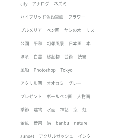
city
アナログ
ネズミ
ハイブリッド色鉛筆画
フラワー
プルメリア
ペン画
ヤシの木
リス
公園
平和
幻想風景
日本画
本
漆喰
白黒
縁起物
芸術
読書
風船
Photoshop
Tokyo
アクリル画
オオカミ
グレー
プレゼント
ボールペン画
人物画
季節
建物
水面
神話
窓
虹
金魚
音楽
馬
banbu
nature
sunset
アクリルガッシュ
インク