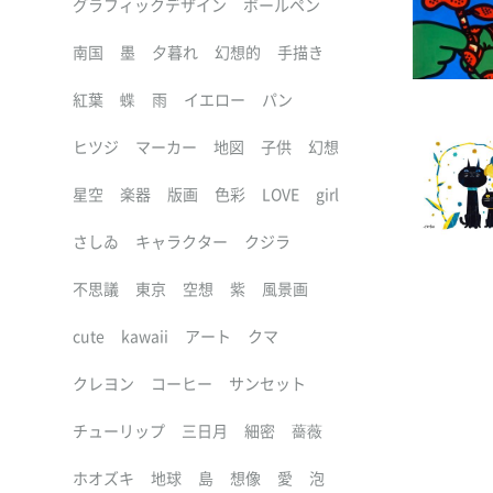
グラフィックデザイン
ボールペン
南国
墨
夕暮れ
幻想的
手描き
紅葉
蝶
雨
イエロー
パン
ヒツジ
マーカー
地図
子供
幻想
星空
楽器
版画
色彩
LOVE
girl
さしゐ
キャラクター
クジラ
不思議
東京
空想
紫
風景画
cute
kawaii
アート
クマ
クレヨン
コーヒー
サンセット
チューリップ
三日月
細密
薔薇
ホオズキ
地球
島
想像
愛
泡