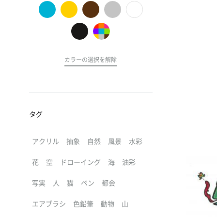
の
ア
ー
ト
カラーの選択を解除
タグ
アクリル
抽象
自然
風景
水彩
花
空
ドローイング
海
油彩
写実
人
猫
ペン
都会
エアブラシ
色鉛筆
動物
山