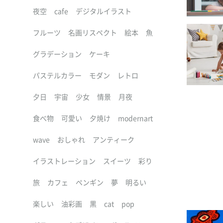
夜空
cafe
デジタルイラスト
フルーツ
名画リスペクト
絵本
魚
グラデーション
ケーキ
パステルカラー
モダン
レトロ
夕日
宇宙
少女
情景
月夜
食べ物
可愛い
夕焼け
modernart
wave
おしゃれ
アンティーク
イラストレーション
スイーツ
彩り
旅
カフェ
ペンギン
夢
明るい
楽しい
油彩画
黒
cat
pop