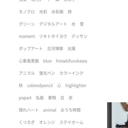
モノクロ
光彩
水彩画
詩
グリーン
デジタルアート
水
雪
moment
ツキトタイヨウ
デッサン
ポップアート
古河博章
太陽
心象風景画
blue
hiroakifurukawa
アニマル
蛍光ペン
カラーインク
秋
coloredpencil
心
highlighter
popart
名画
果物
白
赤
隠れハート
animal
おうち時間
くつろぎ
オレンジ
ステイホーム