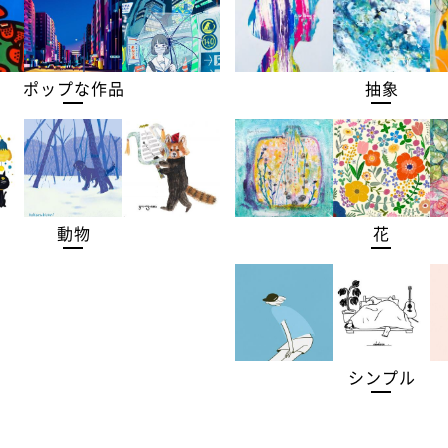
ポップな作品
抽象
動物
花
シンプル