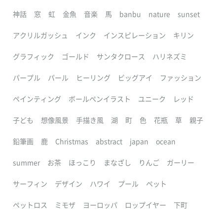
神話
窓
虹
金魚
音楽
馬
banbu
nature
sunset
アクリルガッシュ
インク
インスピレーション
キリン
グラフィック
ゴールド
サンタクロース
ハリネズミ
パープル
パール
ヒーリング
ビッグアイ
ファッション
ペインティング
ボールペンイラスト
ユニーク
レッド
子ども
想像風景
手描き風
湖
町
色
花瓶
草
親子
鉛筆画
鹿
Christmas
abstract
japan
ocean
summer
お茶
ほっこり
まなざし
りんご
ガーリー
サーフィン
デザイン
ハワイ
プール
ペット
ペットロス
ミモザ
ヨーロッパ
ロップイヤー
下町