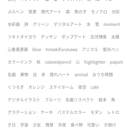
メルヘン
夜景
現代アート
森
男の子
モノクロ
光彩
水彩画
詩
グリーン
デジタルアート
水
雪
moment
ツキトタイヨウ
デッサン
ポップアート
古河博章
太陽
心象風景画
blue
hiroakifurukawa
アニマル
蛍光ペン
カラーインク
秋
coloredpencil
心
highlighter
popart
名画
果物
白
赤
隠れハート
animal
おうち時間
くつろぎ
オレンジ
ステイホーム
夜空
cafe
デジタルイラスト
フルーツ
名画リスペクト
絵本
魚
グラデーション
ケーキ
パステルカラー
モダン
レトロ
夕日
宇宙
少女
情景
月夜
食べ物
可愛い
夕焼け