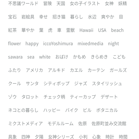
不思議ワールド
冒険
天国
女の子イラスト
女神
妖精
宝石
岩絵具
幸せ
招き猫
暮らし
水辺
爽やか
目
紅茶
華やか
葉
虎
車
霊獣
Hawaii
USA
beach
flower
happy
iccoYoshimura
mixedmedia
night
sawara
sea
white
おばけ
かもめ
きらめき
こども
ふたり
アメリカ
アルキド
カエル
カーテン
ガールズ
クール
サンタ
シティポップ
ジャズ
スタイリッシュ
ゾウ
タロット
チェック柄
ティーカップ
デザート
ネコとの暮らし
ハッピー
バイク
ビル
ボタニカル
ミクストメディア
モデルルーム
佐原
佐原町並み交流館
具象
四神
夕陽
女神シリーズ
小判
心象
時計
時間