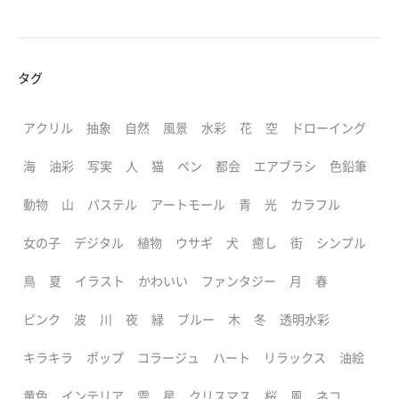
タグ
アクリル
抽象
自然
風景
水彩
花
空
ドローイング
海
油彩
写実
人
猫
ペン
都会
エアブラシ
色鉛筆
動物
山
パステル
アートモール
青
光
カラフル
女の子
デジタル
植物
ウサギ
犬
癒し
街
シンプル
鳥
夏
イラスト
かわいい
ファンタジー
月
春
ピンク
波
川
夜
緑
ブルー
木
冬
透明水彩
キラキラ
ポップ
コラージュ
ハート
リラックス
油絵
黄色
インテリア
雲
星
クリスマス
桜
風
ネコ