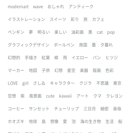
modernart
wave
おしゃれ
アンティーク
イラストレーション
スイーツ
彩り
旅
カフェ
ペンギン
夢
明るい
楽しい
油彩画
黒
cat
pop
グラフィックデザイン
ボールペン
南国
墨
夕暮れ
幻想的
手描き
紅葉
蝶
雨
イエロー
パン
ヒツジ
マーカー
地図
子供
幻想
星空
楽器
版画
色彩
LOVE
girl
さしゐ
キャラクター
クジラ
不思議
東京
空想
紫
風景画
cute
kawaii
アート
クマ
クレヨン
コーヒー
サンセット
チューリップ
三日月
細密
薔薇
ホオズキ
地球
島
想像
愛
泡
海の生き物
生活
船