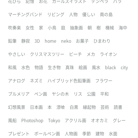
花びら
記憶
お花
ガールズイラスト
テンペラ
バラ
マーチングバンド
リビング
人物
優しい
南の島
吹奏楽
女性
家
小鳥
庭
抽象画
朝
樹
機械
海中
鉛筆
静寂
3D
home
neko
お菓子
ひまわり
やさしい
クリスマスツリー
ビーチ
メカ
ライオン
和風
水色
物語
生き物
真珠
絵画
風水
black
city
アナログ
ネズミ
ハイブリッド色鉛筆画
フラワー
プルメリア
ペン画
ヤシの木
リス
公園
平和
幻想風景
日本画
本
漆喰
白黒
縁起物
芸術
読書
風船
Photoshop
Tokyo
アクリル画
オオカミ
グレー
プレゼント
ボールペン画
人物画
季節
建物
水面