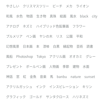
やさしい
クリスマスツリー
ビーチ
メカ
ライオン
和風
水色
物語
生き物
真珠
絵画
風水
black
city
アナログ
ネズミ
ハイブリッド色鉛筆画
フラワー
プルメリア
ペン画
ヤシの木
リス
公園
平和
幻想風景
日本画
本
漆喰
白黒
縁起物
芸術
読書
風船
Photoshop
Tokyo
アクリル画
オオカミ
グレー
プレゼント
ボールペン画
人物画
季節
建物
水面
神話
窓
虹
金魚
音楽
馬
banbu
nature
sunset
アクリルガッシュ
インク
インスピレーション
キリン
グラフィック
ゴールド
サンタクロース
ハリネズミ