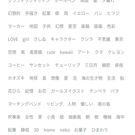
グラフィックデザイン
ボールペン
南国
墨
夕暮れ
幻想的
手描き
紅葉
蝶
雨
イエロー
パン
ヒツジ
マーカー
地図
子供
幻想
星空
楽器
版画
色彩
LOVE
girl
さしゐ
キャラクター
クジラ
不思議
東京
空想
紫
風景画
cute
kawaii
アート
クマ
クレヨン
コーヒー
サンセット
チューリップ
三日月
細密
薔薇
ホオズキ
地球
島
想像
愛
泡
海の生き物
生活
船
花びら
記憶
お花
ガールズイラスト
テンペラ
バラ
マーチングバンド
リビング
人物
優しい
南の島
吹奏楽
女性
家
小鳥
庭
抽象画
朝
樹
機械
海中
鉛筆
静寂
3D
home
neko
お菓子
ひまわり