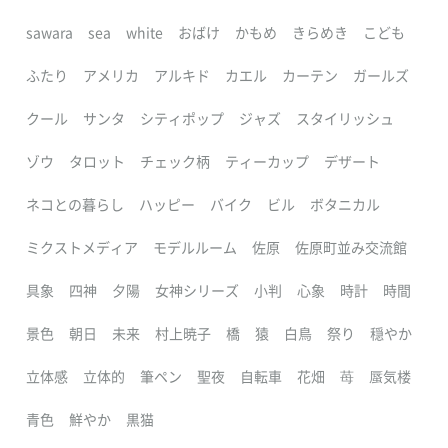
sawara
sea
white
おばけ
かもめ
きらめき
こども
ふたり
アメリカ
アルキド
カエル
カーテン
ガールズ
クール
サンタ
シティポップ
ジャズ
スタイリッシュ
ゾウ
タロット
チェック柄
ティーカップ
デザート
ネコとの暮らし
ハッピー
バイク
ビル
ボタニカル
ミクストメディア
モデルルーム
佐原
佐原町並み交流館
具象
四神
夕陽
女神シリーズ
小判
心象
時計
時間
景色
朝日
未来
村上暁子
橋
猿
白鳥
祭り
穏やか
立体感
立体的
筆ペン
聖夜
自転車
花畑
苺
蜃気楼
青色
鮮やか
黒猫