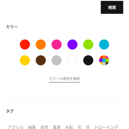
検索
カラー
カラーの選択を解除
タグ
アクリル
抽象
自然
風景
水彩
花
空
ドローイング