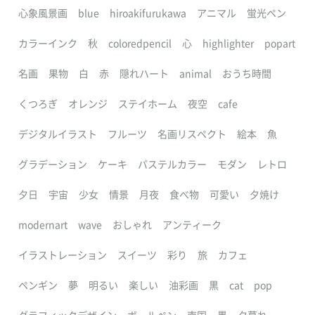
心象風景画
blue
hiroakifurukawa
アニマル
蛍光ペン
カラーインク
秋
coloredpencil
心
highlighter
popart
名画
果物
白
赤
隠れハート
animal
おうち時間
くつろぎ
オレンジ
ステイホーム
夜空
cafe
デジタルイラスト
フルーツ
名画リスペクト
絵本
魚
グラデーション
ケーキ
パステルカラー
モダン
レトロ
夕日
宇宙
少女
情景
月夜
食べ物
可愛い
夕焼け
modernart
wave
おしゃれ
アンティーク
イラストレーション
スイーツ
彩り
旅
カフェ
ペンギン
夢
明るい
楽しい
油彩画
黒
cat
pop