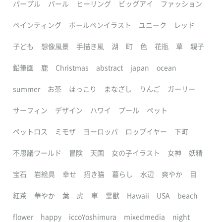
パープル
パール
ヒーリング
ビッグアイ
ファッション
ペインティング
ボールペンイラスト
ユニーク
レッド
子ども
想像風景
手描き風
湖
町
色
花瓶
草
親子
鉛筆画
鹿
Christmas
abstract
japan
ocean
summer
お茶
ほっこり
まなざし
りんご
ガーリー
サーフィン
デザイン
ハワイ
プール
ペット
ペットロス
ミモザ
ヨーロッパ
ロップイヤー
下町
不思議ワールド
冒険
天国
女の子イラスト
女神
妖精
宝石
岩絵具
幸せ
招き猫
暮らし
水辺
爽やか
目
紅茶
華やか
葉
虎
車
霊獣
Hawaii
USA
beach
flower
happy
iccoYoshimura
mixedmedia
night