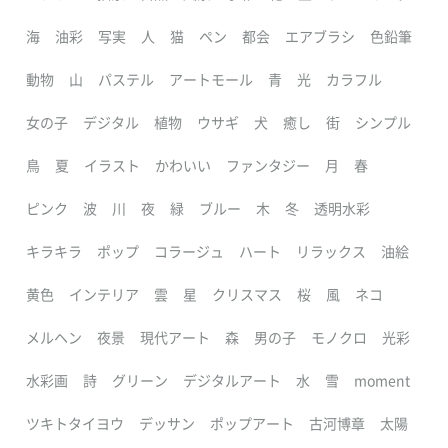
海
油彩
写実
人
猫
ペン
都会
エアブラシ
色鉛筆
動物
山
パステル
アートモール
青
光
カラフル
女の子
デジタル
植物
ウサギ
犬
癒し
街
シンプル
鳥
夏
イラスト
かわいい
ファンタジー
月
春
ピンク
波
川
夜
緑
ブルー
木
冬
透明水彩
キラキラ
ポップ
コラージュ
ハート
リラックス
油絵
黄色
インテリア
雲
星
クリスマス
桜
風
ネコ
メルヘン
夜景
現代アート
森
男の子
モノクロ
光彩
水彩画
詩
グリーン
デジタルアート
水
雪
moment
ツキトタイヨウ
デッサン
ポップアート
古河博章
太陽