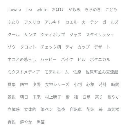
sawara
sea
white
おばけ
かもめ
きらめき
こども
ふたり
アメリカ
アルキド
カエル
カーテン
ガールズ
クール
サンタ
シティポップ
ジャズ
スタイリッシュ
ゾウ
タロット
チェック柄
ティーカップ
デザート
ネコとの暮らし
ハッピー
バイク
ビル
ボタニカル
ミクストメディア
モデルルーム
佐原
佐原町並み交流館
具象
四神
夕陽
女神シリーズ
小判
心象
時計
時間
景色
朝日
未来
村上暁子
橋
猿
白鳥
祭り
穏やか
立体感
立体的
筆ペン
聖夜
自転車
花畑
苺
蜃気楼
青色
鮮やか
黒猫