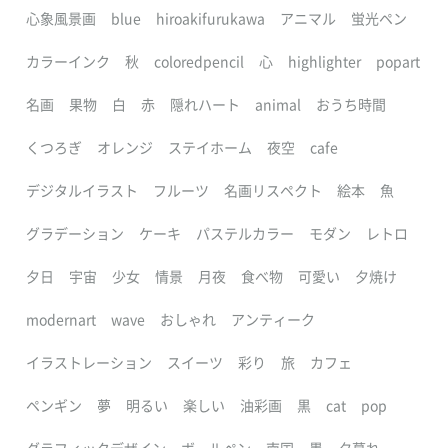
心象風景画
blue
hiroakifurukawa
アニマル
蛍光ペン
カラーインク
秋
coloredpencil
心
highlighter
popart
名画
果物
白
赤
隠れハート
animal
おうち時間
くつろぎ
オレンジ
ステイホーム
夜空
cafe
デジタルイラスト
フルーツ
名画リスペクト
絵本
魚
グラデーション
ケーキ
パステルカラー
モダン
レトロ
夕日
宇宙
少女
情景
月夜
食べ物
可愛い
夕焼け
modernart
wave
おしゃれ
アンティーク
イラストレーション
スイーツ
彩り
旅
カフェ
ペンギン
夢
明るい
楽しい
油彩画
黒
cat
pop