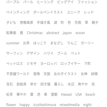
パープル
パール
ヒーリング
ビッグアイ
ファッション
ペインティング
ボールペンイラスト
ユニーク
レッド
子ども
想像風景
手描き風
湖
町
色
花瓶
草
親子
鉛筆画
鹿
Christmas
abstract
japan
ocean
summer
お茶
ほっこり
まなざし
りんご
ガーリー
サーフィン
デザイン
ハワイ
プール
ペット
ペットロス
ミモザ
ヨーロッパ
ロップイヤー
下町
不思議ワールド
冒険
天国
女の子イラスト
女神
妖精
宝石
岩絵具
幸せ
招き猫
暮らし
水辺
爽やか
目
紅茶
華やか
葉
虎
車
霊獣
Hawaii
USA
beach
flower
happy
iccoYoshimura
mixedmedia
night