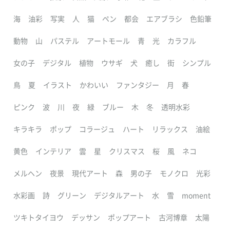
海
油彩
写実
人
猫
ペン
都会
エアブラシ
色鉛筆
動物
山
パステル
アートモール
青
光
カラフル
女の子
デジタル
植物
ウサギ
犬
癒し
街
シンプル
鳥
夏
イラスト
かわいい
ファンタジー
月
春
ピンク
波
川
夜
緑
ブルー
木
冬
透明水彩
キラキラ
ポップ
コラージュ
ハート
リラックス
油絵
黄色
インテリア
雲
星
クリスマス
桜
風
ネコ
メルヘン
夜景
現代アート
森
男の子
モノクロ
光彩
水彩画
詩
グリーン
デジタルアート
水
雪
moment
ツキトタイヨウ
デッサン
ポップアート
古河博章
太陽