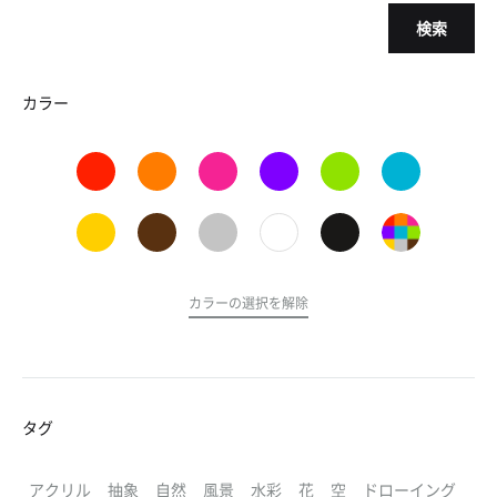
検索
カラー
カラーの選択を解除
タグ
アクリル
抽象
自然
風景
水彩
花
空
ドローイング