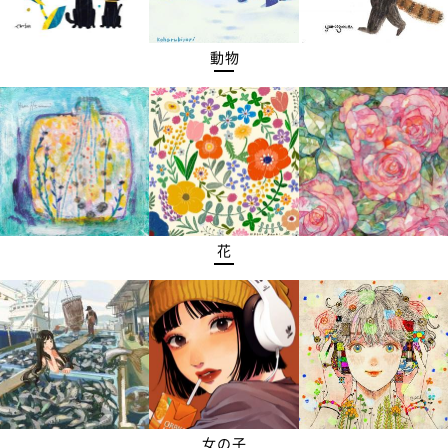
動物
花
女の子