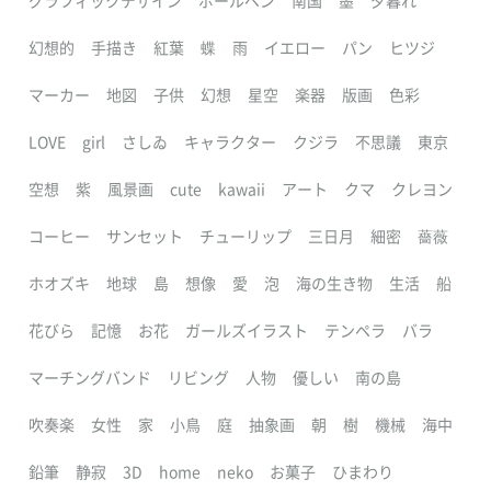
グラフィックデザイン
ボールペン
南国
墨
夕暮れ
幻想的
手描き
紅葉
蝶
雨
イエロー
パン
ヒツジ
マーカー
地図
子供
幻想
星空
楽器
版画
色彩
LOVE
girl
さしゐ
キャラクター
クジラ
不思議
東京
空想
紫
風景画
cute
kawaii
アート
クマ
クレヨン
コーヒー
サンセット
チューリップ
三日月
細密
薔薇
ホオズキ
地球
島
想像
愛
泡
海の生き物
生活
船
花びら
記憶
お花
ガールズイラスト
テンペラ
バラ
マーチングバンド
リビング
人物
優しい
南の島
吹奏楽
女性
家
小鳥
庭
抽象画
朝
樹
機械
海中
鉛筆
静寂
3D
home
neko
お菓子
ひまわり