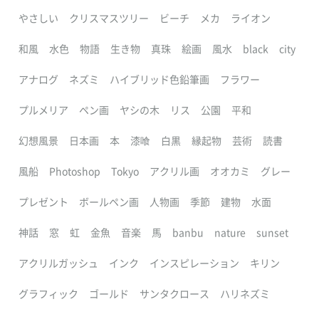
やさしい
クリスマスツリー
ビーチ
メカ
ライオン
和風
水色
物語
生き物
真珠
絵画
風水
black
city
アナログ
ネズミ
ハイブリッド色鉛筆画
フラワー
プルメリア
ペン画
ヤシの木
リス
公園
平和
幻想風景
日本画
本
漆喰
白黒
縁起物
芸術
読書
風船
Photoshop
Tokyo
アクリル画
オオカミ
グレー
プレゼント
ボールペン画
人物画
季節
建物
水面
神話
窓
虹
金魚
音楽
馬
banbu
nature
sunset
アクリルガッシュ
インク
インスピレーション
キリン
グラフィック
ゴールド
サンタクロース
ハリネズミ