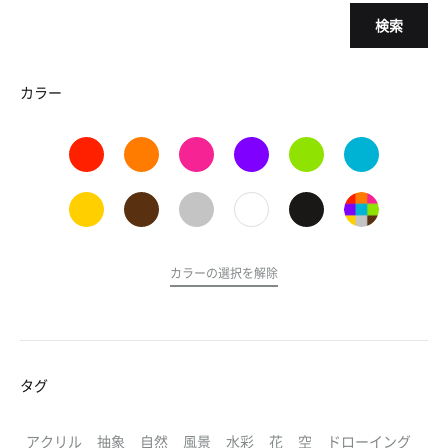
検索
カラー
カラーの選択を解除
タグ
アクリル
抽象
自然
風景
水彩
花
空
ドローイング