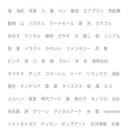
海
油彩
写実
人
猫
ペン
都会
エアブラシ
色鉛筆
動物
山
パステル
アートモール
青
光
カラフル
女の子
デジタル
植物
ウサギ
犬
癒し
街
シンプル
鳥
夏
イラスト
かわいい
ファンタジー
月
春
ピンク
波
川
夜
緑
ブルー
木
冬
透明水彩
キラキラ
ポップ
コラージュ
ハート
リラックス
油絵
黄色
インテリア
雲
星
クリスマス
桜
風
ネコ
メルヘン
夜景
現代アート
森
男の子
モノクロ
光彩
水彩画
詩
グリーン
デジタルアート
水
雪
moment
ツキトタイヨウ
デッサン
ポップアート
古河博章
太陽