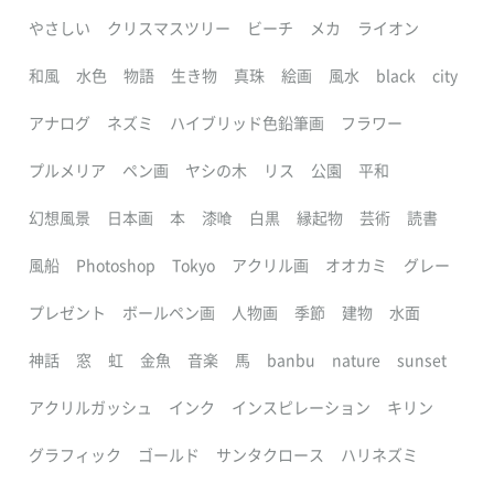
やさしい
クリスマスツリー
ビーチ
メカ
ライオン
和風
水色
物語
生き物
真珠
絵画
風水
black
city
アナログ
ネズミ
ハイブリッド色鉛筆画
フラワー
プルメリア
ペン画
ヤシの木
リス
公園
平和
幻想風景
日本画
本
漆喰
白黒
縁起物
芸術
読書
風船
Photoshop
Tokyo
アクリル画
オオカミ
グレー
プレゼント
ボールペン画
人物画
季節
建物
水面
神話
窓
虹
金魚
音楽
馬
banbu
nature
sunset
アクリルガッシュ
インク
インスピレーション
キリン
グラフィック
ゴールド
サンタクロース
ハリネズミ