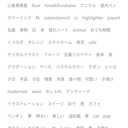
心象風景画
blue
hiroakifurukawa
アニマル
蛍光ペン
カラーインク
秋
coloredpencil
心
highlighter
popart
名画
果物
白
赤
隠れハート
animal
おうち時間
くつろぎ
オレンジ
ステイホーム
夜空
cafe
デジタルイラスト
フルーツ
名画リスペクト
絵本
魚
グラデーション
ケーキ
パステルカラー
モダン
レトロ
夕日
宇宙
少女
情景
月夜
食べ物
可愛い
夕焼け
modernart
wave
おしゃれ
アンティーク
イラストレーション
スイーツ
彩り
旅
カフェ
ペンギン
夢
明るい
楽しい
油彩画
黒
cat
pop