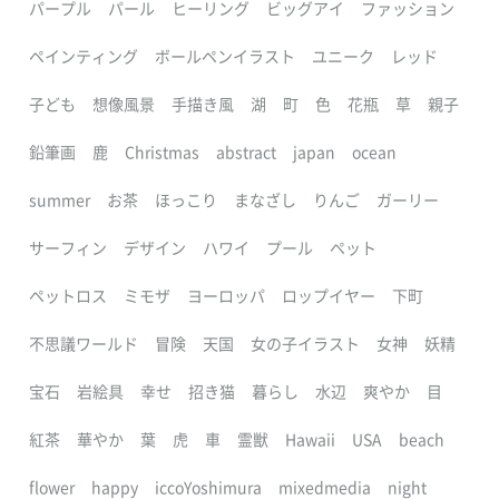
パープル
パール
ヒーリング
ビッグアイ
ファッション
ペインティング
ボールペンイラスト
ユニーク
レッド
子ども
想像風景
手描き風
湖
町
色
花瓶
草
親子
鉛筆画
鹿
Christmas
abstract
japan
ocean
summer
お茶
ほっこり
まなざし
りんご
ガーリー
サーフィン
デザイン
ハワイ
プール
ペット
ペットロス
ミモザ
ヨーロッパ
ロップイヤー
下町
不思議ワールド
冒険
天国
女の子イラスト
女神
妖精
宝石
岩絵具
幸せ
招き猫
暮らし
水辺
爽やか
目
紅茶
華やか
葉
虎
車
霊獣
Hawaii
USA
beach
flower
happy
iccoYoshimura
mixedmedia
night