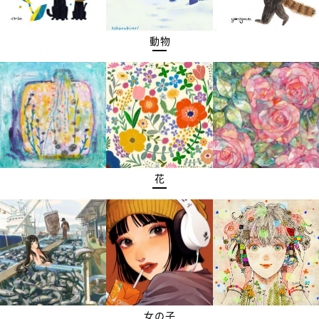
動物
花
女の子