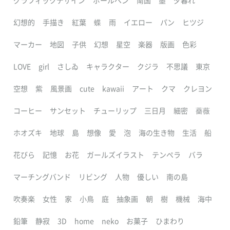
グラフィックデザイン
ボールペン
南国
墨
夕暮れ
幻想的
手描き
紅葉
蝶
雨
イエロー
パン
ヒツジ
マーカー
地図
子供
幻想
星空
楽器
版画
色彩
LOVE
girl
さしゐ
キャラクター
クジラ
不思議
東京
空想
紫
風景画
cute
kawaii
アート
クマ
クレヨン
コーヒー
サンセット
チューリップ
三日月
細密
薔薇
ホオズキ
地球
島
想像
愛
泡
海の生き物
生活
船
花びら
記憶
お花
ガールズイラスト
テンペラ
バラ
マーチングバンド
リビング
人物
優しい
南の島
吹奏楽
女性
家
小鳥
庭
抽象画
朝
樹
機械
海中
鉛筆
静寂
3D
home
neko
お菓子
ひまわり