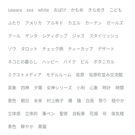
sawara
sea
white
おばけ
かもめ
きらめき
こども
ふたり
アメリカ
アルキド
カエル
カーテン
ガールズ
クール
サンタ
シティポップ
ジャズ
スタイリッシュ
ゾウ
タロット
チェック柄
ティーカップ
デザート
ネコとの暮らし
ハッピー
バイク
ビル
ボタニカル
ミクストメディア
モデルルーム
佐原
佐原町並み交流館
具象
四神
夕陽
女神シリーズ
小判
心象
時計
時間
景色
朝日
未来
村上暁子
橋
猿
白鳥
祭り
穏やか
立体感
立体的
筆ペン
聖夜
自転車
花畑
苺
蜃気楼
青色
鮮やか
黒猫