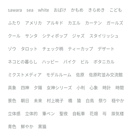
sawara
sea
white
おばけ
かもめ
きらめき
こども
ふたり
アメリカ
アルキド
カエル
カーテン
ガールズ
クール
サンタ
シティポップ
ジャズ
スタイリッシュ
ゾウ
タロット
チェック柄
ティーカップ
デザート
ネコとの暮らし
ハッピー
バイク
ビル
ボタニカル
ミクストメディア
モデルルーム
佐原
佐原町並み交流館
具象
四神
夕陽
女神シリーズ
小判
心象
時計
時間
景色
朝日
未来
村上暁子
橋
猿
白鳥
祭り
穏やか
立体感
立体的
筆ペン
聖夜
自転車
花畑
苺
蜃気楼
青色
鮮やか
黒猫