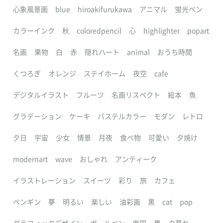
心象風景画
blue
hiroakifurukawa
アニマル
蛍光ペン
カラーインク
秋
coloredpencil
心
highlighter
popart
名画
果物
白
赤
隠れハート
animal
おうち時間
くつろぎ
オレンジ
ステイホーム
夜空
cafe
デジタルイラスト
フルーツ
名画リスペクト
絵本
魚
グラデーション
ケーキ
パステルカラー
モダン
レトロ
夕日
宇宙
少女
情景
月夜
食べ物
可愛い
夕焼け
modernart
wave
おしゃれ
アンティーク
イラストレーション
スイーツ
彩り
旅
カフェ
ペンギン
夢
明るい
楽しい
油彩画
黒
cat
pop