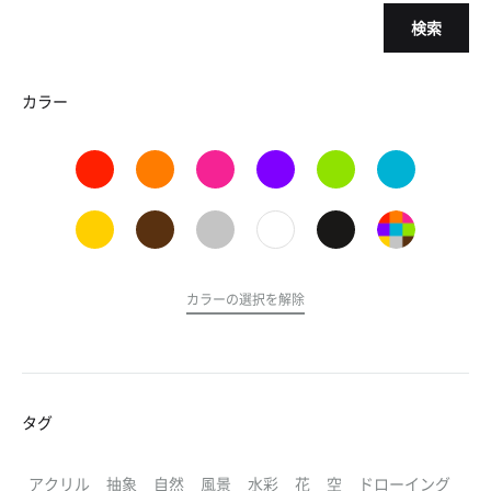
検索
カラー
カラーの選択を解除
タグ
アクリル
抽象
自然
風景
水彩
花
空
ドローイング