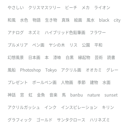
やさしい
クリスマスツリー
ビーチ
メカ
ライオン
和風
水色
物語
生き物
真珠
絵画
風水
black
city
アナログ
ネズミ
ハイブリッド色鉛筆画
フラワー
プルメリア
ペン画
ヤシの木
リス
公園
平和
幻想風景
日本画
本
漆喰
白黒
縁起物
芸術
読書
風船
Photoshop
Tokyo
アクリル画
オオカミ
グレー
プレゼント
ボールペン画
人物画
季節
建物
水面
神話
窓
虹
金魚
音楽
馬
banbu
nature
sunset
アクリルガッシュ
インク
インスピレーション
キリン
グラフィック
ゴールド
サンタクロース
ハリネズミ