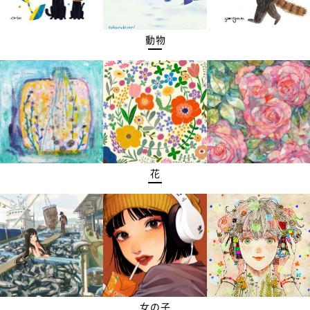
動物
花
女の子