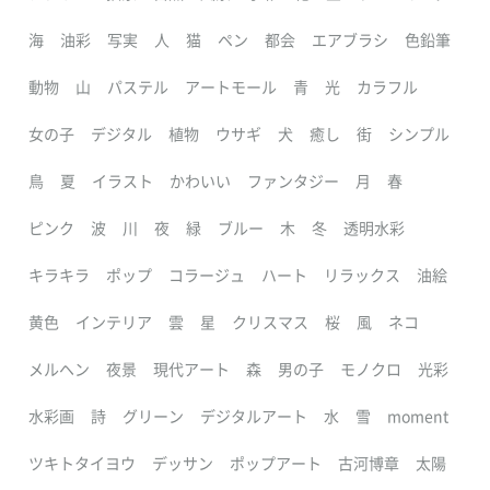
海
油彩
写実
人
猫
ペン
都会
エアブラシ
色鉛筆
動物
山
パステル
アートモール
青
光
カラフル
女の子
デジタル
植物
ウサギ
犬
癒し
街
シンプル
鳥
夏
イラスト
かわいい
ファンタジー
月
春
ピンク
波
川
夜
緑
ブルー
木
冬
透明水彩
キラキラ
ポップ
コラージュ
ハート
リラックス
油絵
黄色
インテリア
雲
星
クリスマス
桜
風
ネコ
メルヘン
夜景
現代アート
森
男の子
モノクロ
光彩
水彩画
詩
グリーン
デジタルアート
水
雪
moment
ツキトタイヨウ
デッサン
ポップアート
古河博章
太陽