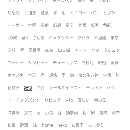
グラフィックデザイン
ボールペン
南国
墨
夕暮れ
幻想的
手描き
紅葉
蝶
雨
イエロー
パン
ヒツジ
マーカー
地図
子供
幻想
星空
楽器
版画
色彩
LOVE
girl
さしゐ
キャラクター
クジラ
不思議
東京
空想
紫
風景画
cute
kawaii
アート
クマ
クレヨン
コーヒー
サンセット
チューリップ
三日月
細密
薔薇
ホオズキ
地球
島
想像
愛
泡
海の生き物
生活
船
花びら
記憶
お花
ガールズイラスト
テンペラ
バラ
マーチングバンド
リビング
人物
優しい
南の島
吹奏楽
女性
家
小鳥
庭
抽象画
朝
樹
機械
海中
鉛筆
静寂
3D
home
neko
お菓子
ひまわり