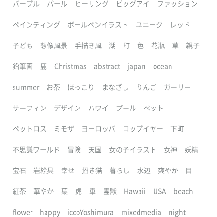
パープル
パール
ヒーリング
ビッグアイ
ファッション
ペインティング
ボールペンイラスト
ユニーク
レッド
子ども
想像風景
手描き風
湖
町
色
花瓶
草
親子
鉛筆画
鹿
Christmas
abstract
japan
ocean
summer
お茶
ほっこり
まなざし
りんご
ガーリー
サーフィン
デザイン
ハワイ
プール
ペット
ペットロス
ミモザ
ヨーロッパ
ロップイヤー
下町
不思議ワールド
冒険
天国
女の子イラスト
女神
妖精
宝石
岩絵具
幸せ
招き猫
暮らし
水辺
爽やか
目
紅茶
華やか
葉
虎
車
霊獣
Hawaii
USA
beach
flower
happy
iccoYoshimura
mixedmedia
night