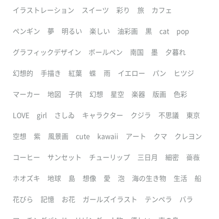
イラストレーション
スイーツ
彩り
旅
カフェ
ペンギン
夢
明るい
楽しい
油彩画
黒
cat
pop
グラフィックデザイン
ボールペン
南国
墨
夕暮れ
幻想的
手描き
紅葉
蝶
雨
イエロー
パン
ヒツジ
マーカー
地図
子供
幻想
星空
楽器
版画
色彩
LOVE
girl
さしゐ
キャラクター
クジラ
不思議
東京
空想
紫
風景画
cute
kawaii
アート
クマ
クレヨン
コーヒー
サンセット
チューリップ
三日月
細密
薔薇
ホオズキ
地球
島
想像
愛
泡
海の生き物
生活
船
花びら
記憶
お花
ガールズイラスト
テンペラ
バラ