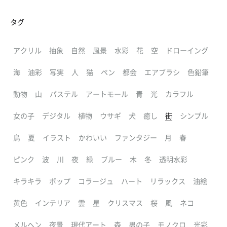
タグ
アクリル
抽象
自然
風景
水彩
花
空
ドローイング
海
油彩
写実
人
猫
ペン
都会
エアブラシ
色鉛筆
動物
山
パステル
アートモール
青
光
カラフル
女の子
デジタル
植物
ウサギ
犬
癒し
街
シンプル
鳥
夏
イラスト
かわいい
ファンタジー
月
春
ピンク
波
川
夜
緑
ブルー
木
冬
透明水彩
キラキラ
ポップ
コラージュ
ハート
リラックス
油絵
黄色
インテリア
雲
星
クリスマス
桜
風
ネコ
メルヘン
夜景
現代アート
森
男の子
モノクロ
光彩