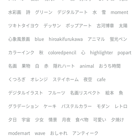
水彩画
詩
グリーン
デジタルアート
水
雪
moment
ツキトタイヨウ
デッサン
ポップアート
古河博章
太陽
心象風景画
blue
hiroakifurukawa
アニマル
蛍光ペン
カラーインク
秋
coloredpencil
心
highlighter
popart
名画
果物
白
赤
隠れハート
animal
おうち時間
くつろぎ
オレンジ
ステイホーム
夜空
cafe
デジタルイラスト
フルーツ
名画リスペクト
絵本
魚
グラデーション
ケーキ
パステルカラー
モダン
レトロ
夕日
宇宙
少女
情景
月夜
食べ物
可愛い
夕焼け
modernart
wave
おしゃれ
アンティーク