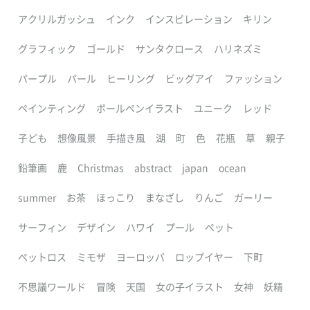
アクリルガッシュ
インク
インスピレーション
キリン
グラフィック
ゴールド
サンタクロース
ハリネズミ
パープル
パール
ヒーリング
ビッグアイ
ファッション
ペインティング
ボールペンイラスト
ユニーク
レッド
子ども
想像風景
手描き風
湖
町
色
花瓶
草
親子
鉛筆画
鹿
Christmas
abstract
japan
ocean
summer
お茶
ほっこり
まなざし
りんご
ガーリー
サーフィン
デザイン
ハワイ
プール
ペット
ペットロス
ミモザ
ヨーロッパ
ロップイヤー
下町
不思議ワールド
冒険
天国
女の子イラスト
女神
妖精