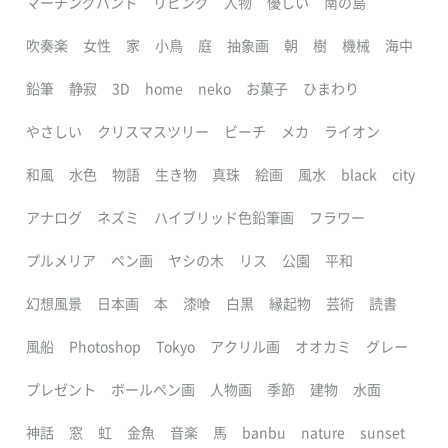
マーチングバンド
リビング
人物
優しい
南の島
吹奏楽
女性
家
小鳥
庭
抽象画
朝
樹
機械
海中
鉛筆
静寂
3D
home
neko
お菓子
ひまわり
やさしい
クリスマスツリー
ビーチ
メカ
ライオン
和風
水色
物語
生き物
真珠
絵画
風水
black
city
アナログ
ネズミ
ハイブリッド色鉛筆画
フラワー
プルメリア
ペン画
ヤシの木
リス
公園
平和
幻想風景
日本画
本
漆喰
白黒
縁起物
芸術
読書
風船
Photoshop
Tokyo
アクリル画
オオカミ
グレー
プレゼント
ボールペン画
人物画
季節
建物
水面
神話
窓
虹
金魚
音楽
馬
banbu
nature
sunset