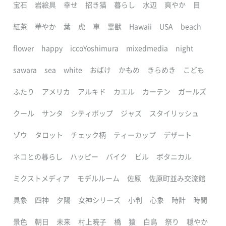
宝石
岩絵具
幸せ
招き猫
暮らし
水辺
爽やか
目
紅茶
華やか
葉
虎
車
霊獣
Hawaii
USA
beach
flower
happy
iccoYoshimura
mixedmedia
night
sawara
sea
white
おばけ
かもめ
きらめき
こども
ふたり
アメリカ
アルキド
カエル
カーテン
ガールズ
クール
サンタ
シティポップ
ジャズ
スタイリッシュ
ゾウ
タロット
チェック柄
ティーカップ
デザート
ネコとの暮らし
ハッピー
バイク
ビル
ボタニカル
ミクストメディア
モデルルーム
佐原
佐原町並み交流館
具象
四神
夕陽
女神シリーズ
小判
心象
時計
時間
景色
朝日
未来
村上暁子
橋
猿
白鳥
祭り
穏やか