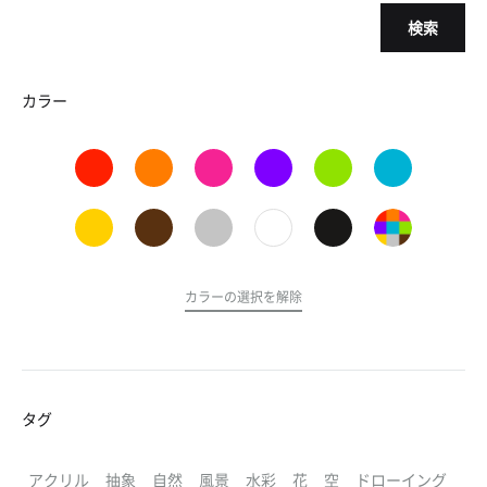
検索
カラー
カラーの選択を解除
タグ
アクリル
抽象
自然
風景
水彩
花
空
ドローイング