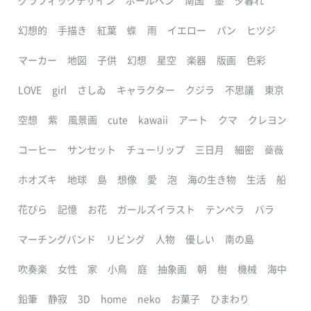
グラフィックデザイン
ボールペン
南国
墨
夕暮れ
幻想的
手描き
紅葉
蝶
雨
イエロー
パン
ヒツジ
マーカー
地図
子供
幻想
星空
楽器
版画
色彩
LOVE
girl
さしゐ
キャラクター
クジラ
不思議
東京
空想
紫
風景画
cute
kawaii
アート
クマ
クレヨン
コーヒー
サンセット
チューリップ
三日月
細密
薔薇
ホオズキ
地球
島
想像
愛
泡
海の生き物
生活
船
花びら
記憶
お花
ガールズイラスト
テンペラ
バラ
マーチングバンド
リビング
人物
優しい
南の島
吹奏楽
女性
家
小鳥
庭
抽象画
朝
樹
機械
海中
鉛筆
静寂
3D
home
neko
お菓子
ひまわり