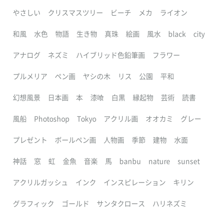
やさしい
クリスマスツリー
ビーチ
メカ
ライオン
和風
水色
物語
生き物
真珠
絵画
風水
black
city
アナログ
ネズミ
ハイブリッド色鉛筆画
フラワー
プルメリア
ペン画
ヤシの木
リス
公園
平和
幻想風景
日本画
本
漆喰
白黒
縁起物
芸術
読書
風船
Photoshop
Tokyo
アクリル画
オオカミ
グレー
プレゼント
ボールペン画
人物画
季節
建物
水面
神話
窓
虹
金魚
音楽
馬
banbu
nature
sunset
アクリルガッシュ
インク
インスピレーション
キリン
グラフィック
ゴールド
サンタクロース
ハリネズミ