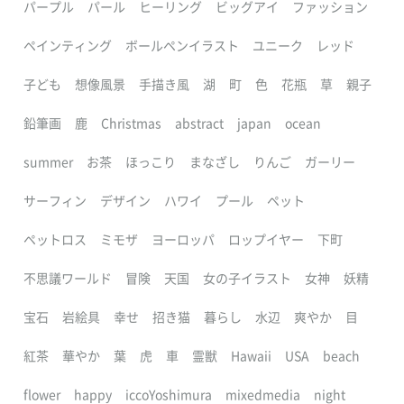
パープル
パール
ヒーリング
ビッグアイ
ファッション
ペインティング
ボールペンイラスト
ユニーク
レッド
子ども
想像風景
手描き風
湖
町
色
花瓶
草
親子
鉛筆画
鹿
Christmas
abstract
japan
ocean
summer
お茶
ほっこり
まなざし
りんご
ガーリー
サーフィン
デザイン
ハワイ
プール
ペット
ペットロス
ミモザ
ヨーロッパ
ロップイヤー
下町
不思議ワールド
冒険
天国
女の子イラスト
女神
妖精
宝石
岩絵具
幸せ
招き猫
暮らし
水辺
爽やか
目
紅茶
華やか
葉
虎
車
霊獣
Hawaii
USA
beach
flower
happy
iccoYoshimura
mixedmedia
night