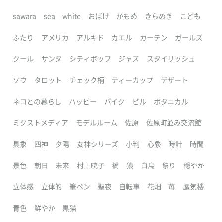
sawara
sea
white
おばけ
かもめ
きらめき
こども
ふたり
アメリカ
アルキド
カエル
カーテン
ガールズ
クール
サンタ
シティポップ
ジャズ
スタイリッシュ
ゾウ
タロット
チェック柄
ティーカップ
デザート
ネコとの暮らし
ハッピー
バイク
ビル
ボタニカル
ミクストメディア
モデルルーム
佐原
佐原町並み交流館
具象
四神
夕陽
女神シリーズ
小判
心象
時計
時間
景色
朝日
未来
村上暁子
橋
猿
白鳥
祭り
穏やか
立体感
立体的
筆ペン
聖夜
自転車
花畑
苺
蜃気楼
青色
鮮やか
黒猫