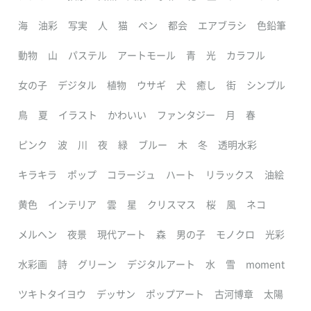
海
油彩
写実
人
猫
ペン
都会
エアブラシ
色鉛筆
動物
山
パステル
アートモール
青
光
カラフル
女の子
デジタル
植物
ウサギ
犬
癒し
街
シンプル
鳥
夏
イラスト
かわいい
ファンタジー
月
春
ピンク
波
川
夜
緑
ブルー
木
冬
透明水彩
キラキラ
ポップ
コラージュ
ハート
リラックス
油絵
黄色
インテリア
雲
星
クリスマス
桜
風
ネコ
メルヘン
夜景
現代アート
森
男の子
モノクロ
光彩
水彩画
詩
グリーン
デジタルアート
水
雪
moment
ツキトタイヨウ
デッサン
ポップアート
古河博章
太陽