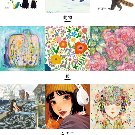
動物
花
女の子