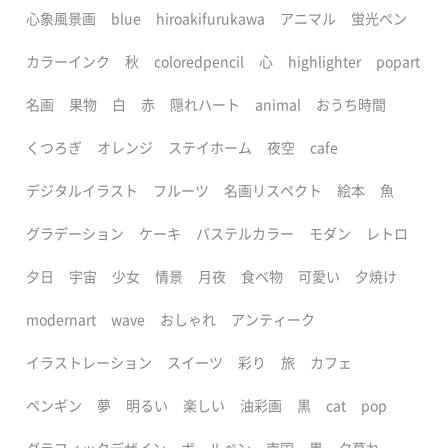
心象風景画
blue
hiroakifurukawa
アニマル
蛍光ペン
カラーインク
秋
coloredpencil
心
highlighter
popart
名画
果物
白
赤
隠れハート
animal
おうち時間
くつろぎ
オレンジ
ステイホーム
夜空
cafe
デジタルイラスト
フルーツ
名画リスペクト
絵本
魚
グラデーション
ケーキ
パステルカラー
モダン
レトロ
夕日
宇宙
少女
情景
月夜
食べ物
可愛い
夕焼け
modernart
wave
おしゃれ
アンティーク
イラストレーション
スイーツ
彩り
旅
カフェ
ペンギン
夢
明るい
楽しい
油彩画
黒
cat
pop