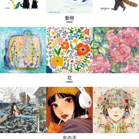
動物
花
女の子