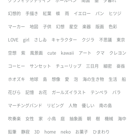
グラフィックデザイン
ボールペン
南国
墨
夕暮れ
幻想的
手描き
紅葉
蝶
雨
イエロー
パン
ヒツジ
マーカー
地図
子供
幻想
星空
楽器
版画
色彩
LOVE
girl
さしゐ
キャラクター
クジラ
不思議
東京
空想
紫
風景画
cute
kawaii
アート
クマ
クレヨン
コーヒー
サンセット
チューリップ
三日月
細密
薔薇
ホオズキ
地球
島
想像
愛
泡
海の生き物
生活
船
花びら
記憶
お花
ガールズイラスト
テンペラ
バラ
マーチングバンド
リビング
人物
優しい
南の島
吹奏楽
女性
家
小鳥
庭
抽象画
朝
樹
機械
海中
鉛筆
静寂
3D
home
neko
お菓子
ひまわり