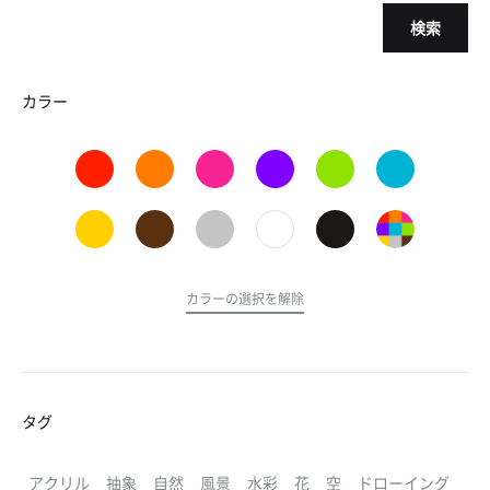
検索
カラー
カラーの選択を解除
タグ
アクリル
抽象
自然
風景
水彩
花
空
ドローイング