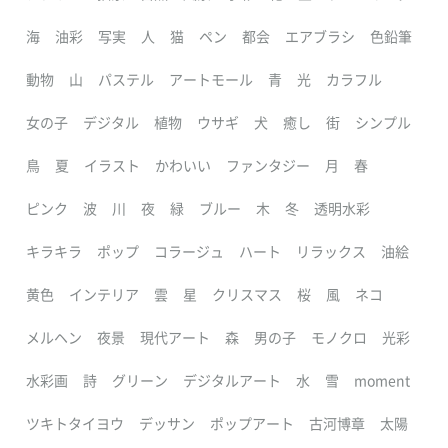
海
油彩
写実
人
猫
ペン
都会
エアブラシ
色鉛筆
動物
山
パステル
アートモール
青
光
カラフル
女の子
デジタル
植物
ウサギ
犬
癒し
街
シンプル
鳥
夏
イラスト
かわいい
ファンタジー
月
春
ピンク
波
川
夜
緑
ブルー
木
冬
透明水彩
キラキラ
ポップ
コラージュ
ハート
リラックス
油絵
黄色
インテリア
雲
星
クリスマス
桜
風
ネコ
メルヘン
夜景
現代アート
森
男の子
モノクロ
光彩
水彩画
詩
グリーン
デジタルアート
水
雪
moment
ツキトタイヨウ
デッサン
ポップアート
古河博章
太陽