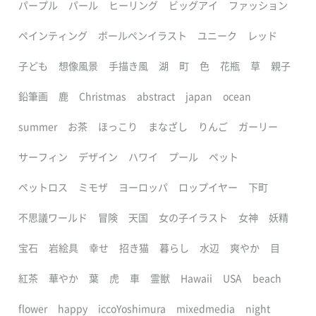
パープル
パール
ヒーリング
ビッグアイ
ファッション
ペインティング
ボールペンイラスト
ユニーク
レッド
子ども
想像風景
手描き風
湖
町
色
花瓶
草
親子
鉛筆画
鹿
Christmas
abstract
japan
ocean
summer
お茶
ほっこり
まなざし
りんご
ガーリー
サーフィン
デザイン
ハワイ
プール
ペット
ペットロス
ミモザ
ヨーロッパ
ロップイヤー
下町
不思議ワールド
冒険
天国
女の子イラスト
女神
妖精
宝石
岩絵具
幸せ
招き猫
暮らし
水辺
爽やか
目
紅茶
華やか
葉
虎
車
霊獣
Hawaii
USA
beach
flower
happy
iccoYoshimura
mixedmedia
night