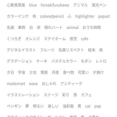
心象風景画
blue
hiroakifurukawa
アニマル
蛍光ペン
カラーインク
秋
coloredpencil
心
highlighter
popart
名画
果物
白
赤
隠れハート
animal
おうち時間
くつろぎ
オレンジ
ステイホーム
夜空
cafe
デジタルイラスト
フルーツ
名画リスペクト
絵本
魚
グラデーション
ケーキ
パステルカラー
モダン
レトロ
夕日
宇宙
少女
情景
月夜
食べ物
可愛い
夕焼け
modernart
wave
おしゃれ
アンティーク
イラストレーション
スイーツ
彩り
旅
カフェ
ペンギン
夢
明るい
楽しい
油彩画
黒
cat
pop