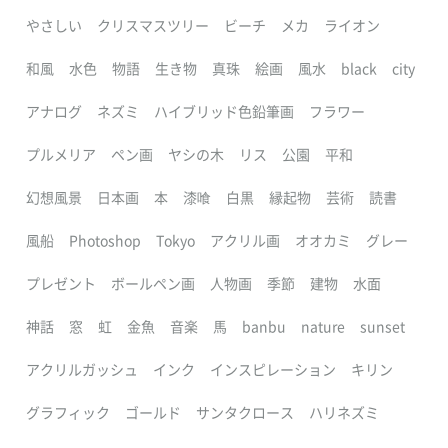
やさしい
クリスマスツリー
ビーチ
メカ
ライオン
和風
水色
物語
生き物
真珠
絵画
風水
black
city
アナログ
ネズミ
ハイブリッド色鉛筆画
フラワー
プルメリア
ペン画
ヤシの木
リス
公園
平和
幻想風景
日本画
本
漆喰
白黒
縁起物
芸術
読書
風船
Photoshop
Tokyo
アクリル画
オオカミ
グレー
プレゼント
ボールペン画
人物画
季節
建物
水面
神話
窓
虹
金魚
音楽
馬
banbu
nature
sunset
アクリルガッシュ
インク
インスピレーション
キリン
グラフィック
ゴールド
サンタクロース
ハリネズミ