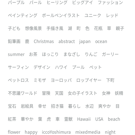
パープル
パール
ヒーリング
ビッグアイ
ファッション
ペインティング
ボールペンイラスト
ユニーク
レッド
子ども
想像風景
手描き風
湖
町
色
花瓶
草
親子
鉛筆画
鹿
Christmas
abstract
japan
ocean
summer
お茶
ほっこり
まなざし
りんご
ガーリー
サーフィン
デザイン
ハワイ
プール
ペット
ペットロス
ミモザ
ヨーロッパ
ロップイヤー
下町
不思議ワールド
冒険
天国
女の子イラスト
女神
妖精
宝石
岩絵具
幸せ
招き猫
暮らし
水辺
爽やか
目
紅茶
華やか
葉
虎
車
霊獣
Hawaii
USA
beach
flower
happy
iccoYoshimura
mixedmedia
night