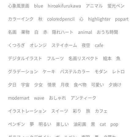
心象風景画
blue
hiroakifurukawa
アニマル
蛍光ペン
カラーインク
秋
coloredpencil
心
highlighter
popart
名画
果物
白
赤
隠れハート
animal
おうち時間
くつろぎ
オレンジ
ステイホーム
夜空
cafe
デジタルイラスト
フルーツ
名画リスペクト
絵本
魚
グラデーション
ケーキ
パステルカラー
モダン
レトロ
夕日
宇宙
少女
情景
月夜
食べ物
可愛い
夕焼け
modernart
wave
おしゃれ
アンティーク
イラストレーション
スイーツ
彩り
旅
カフェ
ペンギン
夢
明るい
楽しい
油彩画
黒
cat
pop