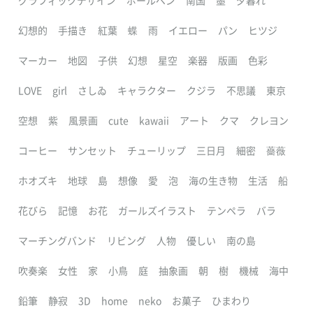
グラフィックデザイン
ボールペン
南国
墨
夕暮れ
幻想的
手描き
紅葉
蝶
雨
イエロー
パン
ヒツジ
マーカー
地図
子供
幻想
星空
楽器
版画
色彩
LOVE
girl
さしゐ
キャラクター
クジラ
不思議
東京
空想
紫
風景画
cute
kawaii
アート
クマ
クレヨン
コーヒー
サンセット
チューリップ
三日月
細密
薔薇
ホオズキ
地球
島
想像
愛
泡
海の生き物
生活
船
花びら
記憶
お花
ガールズイラスト
テンペラ
バラ
マーチングバンド
リビング
人物
優しい
南の島
吹奏楽
女性
家
小鳥
庭
抽象画
朝
樹
機械
海中
鉛筆
静寂
3D
home
neko
お菓子
ひまわり