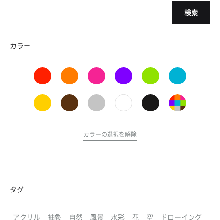
検索
カラー
カラーの選択を解除
タグ
アクリル
抽象
自然
風景
水彩
花
空
ドローイング