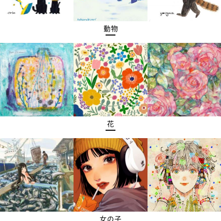
動物
花
女の子