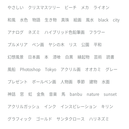
やさしい
クリスマスツリー
ビーチ
メカ
ライオン
和風
水色
物語
生き物
真珠
絵画
風水
black
city
アナログ
ネズミ
ハイブリッド色鉛筆画
フラワー
プルメリア
ペン画
ヤシの木
リス
公園
平和
幻想風景
日本画
本
漆喰
白黒
縁起物
芸術
読書
風船
Photoshop
Tokyo
アクリル画
オオカミ
グレー
プレゼント
ボールペン画
人物画
季節
建物
水面
神話
窓
虹
金魚
音楽
馬
banbu
nature
sunset
アクリルガッシュ
インク
インスピレーション
キリン
グラフィック
ゴールド
サンタクロース
ハリネズミ