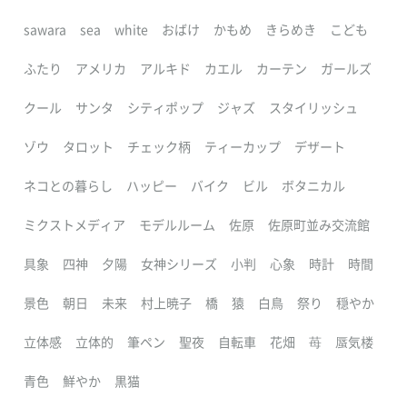
sawara
sea
white
おばけ
かもめ
きらめき
こども
ふたり
アメリカ
アルキド
カエル
カーテン
ガールズ
クール
サンタ
シティポップ
ジャズ
スタイリッシュ
ゾウ
タロット
チェック柄
ティーカップ
デザート
ネコとの暮らし
ハッピー
バイク
ビル
ボタニカル
ミクストメディア
モデルルーム
佐原
佐原町並み交流館
具象
四神
夕陽
女神シリーズ
小判
心象
時計
時間
景色
朝日
未来
村上暁子
橋
猿
白鳥
祭り
穏やか
立体感
立体的
筆ペン
聖夜
自転車
花畑
苺
蜃気楼
青色
鮮やか
黒猫