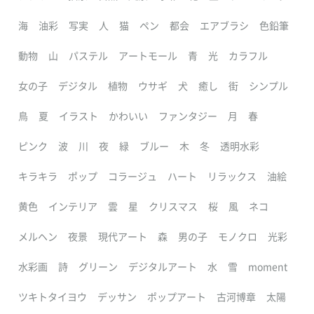
海
油彩
写実
人
猫
ペン
都会
エアブラシ
色鉛筆
動物
山
パステル
アートモール
青
光
カラフル
女の子
デジタル
植物
ウサギ
犬
癒し
街
シンプル
鳥
夏
イラスト
かわいい
ファンタジー
月
春
ピンク
波
川
夜
緑
ブルー
木
冬
透明水彩
キラキラ
ポップ
コラージュ
ハート
リラックス
油絵
黄色
インテリア
雲
星
クリスマス
桜
風
ネコ
メルヘン
夜景
現代アート
森
男の子
モノクロ
光彩
水彩画
詩
グリーン
デジタルアート
水
雪
moment
ツキトタイヨウ
デッサン
ポップアート
古河博章
太陽