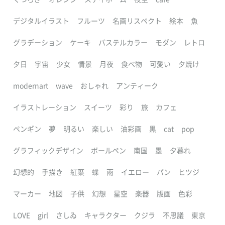
デジタルイラスト
フルーツ
名画リスペクト
絵本
魚
グラデーション
ケーキ
パステルカラー
モダン
レトロ
夕日
宇宙
少女
情景
月夜
食べ物
可愛い
夕焼け
modernart
wave
おしゃれ
アンティーク
イラストレーション
スイーツ
彩り
旅
カフェ
ペンギン
夢
明るい
楽しい
油彩画
黒
cat
pop
グラフィックデザイン
ボールペン
南国
墨
夕暮れ
幻想的
手描き
紅葉
蝶
雨
イエロー
パン
ヒツジ
マーカー
地図
子供
幻想
星空
楽器
版画
色彩
LOVE
girl
さしゐ
キャラクター
クジラ
不思議
東京