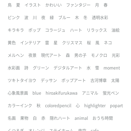
鳥
夏
イラスト
かわいい
ファンタジー
月
春
ピンク
波
川
夜
緑
ブルー
木
冬
透明水彩
キラキラ
ポップ
コラージュ
ハート
リラックス
油絵
黄色
インテリア
雲
星
クリスマス
桜
風
ネコ
メルヘン
夜景
現代アート
森
男の子
モノクロ
光彩
水彩画
詩
グリーン
デジタルアート
水
雪
moment
ツキトタイヨウ
デッサン
ポップアート
古河博章
太陽
心象風景画
blue
hiroakifurukawa
アニマル
蛍光ペン
カラーインク
秋
coloredpencil
心
highlighter
popart
名画
果物
白
赤
隠れハート
animal
おうち時間
くつろぎ
オレンジ
ステイホーム
夜空
cafe