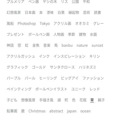
プルメリア
ペン画
ヤシの木
リス
公園
平和
幻想風景
日本画
本
漆喰
白黒
縁起物
芸術
読書
風船
Photoshop
Tokyo
アクリル画
オオカミ
グレー
プレゼント
ボールペン画
人物画
季節
建物
水面
神話
窓
虹
金魚
音楽
馬
banbu
nature
sunset
アクリルガッシュ
インク
インスピレーション
キリン
グラフィック
ゴールド
サンタクロース
ハリネズミ
パープル
パール
ヒーリング
ビッグアイ
ファッション
ペインティング
ボールペンイラスト
ユニーク
レッド
子ども
想像風景
手描き風
湖
町
色
花瓶
草
親子
鉛筆画
鹿
Christmas
abstract
japan
ocean