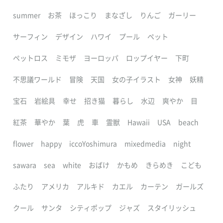
summer
お茶
ほっこり
まなざし
りんご
ガーリー
サーフィン
デザイン
ハワイ
プール
ペット
ペットロス
ミモザ
ヨーロッパ
ロップイヤー
下町
不思議ワールド
冒険
天国
女の子イラスト
女神
妖精
宝石
岩絵具
幸せ
招き猫
暮らし
水辺
爽やか
目
紅茶
華やか
葉
虎
車
霊獣
Hawaii
USA
beach
flower
happy
iccoYoshimura
mixedmedia
night
sawara
sea
white
おばけ
かもめ
きらめき
こども
ふたり
アメリカ
アルキド
カエル
カーテン
ガールズ
クール
サンタ
シティポップ
ジャズ
スタイリッシュ