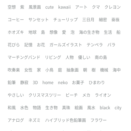
空想
紫
風景画
cute
kawaii
アート
クマ
クレヨン
コーヒー
サンセット
チューリップ
三日月
細密
薔薇
ホオズキ
地球
島
想像
愛
泡
海の生き物
生活
船
花びら
記憶
お花
ガールズイラスト
テンペラ
バラ
マーチングバンド
リビング
人物
優しい
南の島
吹奏楽
女性
家
小鳥
庭
抽象画
朝
樹
機械
海中
鉛筆
静寂
3D
home
neko
お菓子
ひまわり
やさしい
クリスマスツリー
ビーチ
メカ
ライオン
和風
水色
物語
生き物
真珠
絵画
風水
black
city
アナログ
ネズミ
ハイブリッド色鉛筆画
フラワー