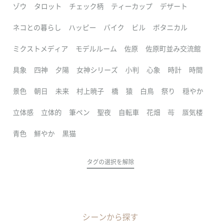
ゾウ
タロット
チェック柄
ティーカップ
デザート
ネコとの暮らし
ハッピー
バイク
ビル
ボタニカル
ミクストメディア
モデルルーム
佐原
佐原町並み交流館
具象
四神
夕陽
女神シリーズ
小判
心象
時計
時間
景色
朝日
未来
村上暁子
橋
猿
白鳥
祭り
穏やか
立体感
立体的
筆ペン
聖夜
自転車
花畑
苺
蜃気楼
青色
鮮やか
黒猫
タグの選択を解除
シーンから探す