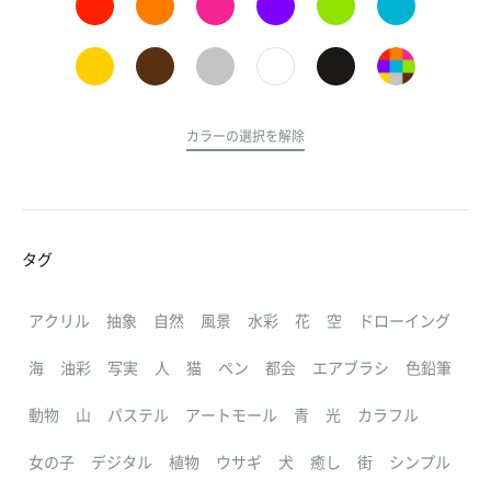
カラーの選択を解除
タグ
アクリル
抽象
自然
風景
水彩
花
空
ドローイング
海
油彩
写実
人
猫
ペン
都会
エアブラシ
色鉛筆
動物
山
パステル
アートモール
青
光
カラフル
女の子
デジタル
植物
ウサギ
犬
癒し
街
シンプル