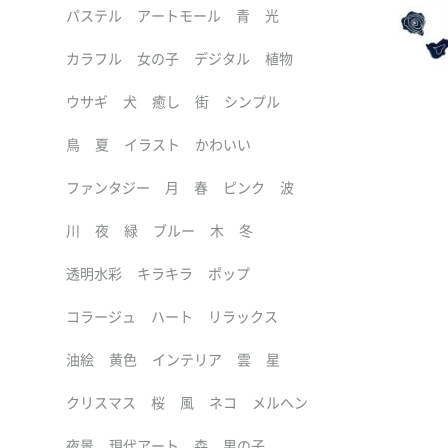
パステル
アートモール
青
光
カラフル
女の子
デジタル
植物
ウサギ
犬
癒し
街
シンプル
鳥
夏
イラスト
かわいい
ファンタジー
月
春
ピンク
波
川
夜
緑
ブルー
木
冬
透明水彩
キラキラ
ポップ
コラージュ
ハート
リラックス
油絵
黄色
インテリア
雲
星
クリスマス
桜
風
ネコ
メルヘン
夜景
現代アート
森
男の子