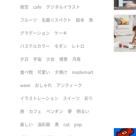
夜空
cafe
デジタルイラスト
フルーツ
名画リスペクト
絵本
魚
グラデーション
ケーキ
パステルカラー
モダン
レトロ
夕日
宇宙
少女
情景
月夜
食べ物
可愛い
夕焼け
modernart
wave
おしゃれ
アンティーク
イラストレーション
スイーツ
彩り
旅
カフェ
ペンギン
夢
明るい
楽しい
油彩画
黒
cat
pop