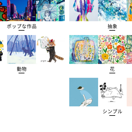
ポップな作品
抽象
動物
花
シンプル