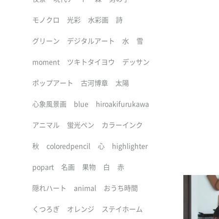
モノクロ
光彩
水彩画
詩
グリーン
デジタルアート
水
雪
moment
ツキトタイヨウ
デッサン
ポップアート
古河博章
太陽
心象風景画
blue
hiroakifurukawa
アニマル
蛍光ペン
カラーインク
秋
coloredpencil
心
highlighter
popart
名画
果物
白
赤
隠れハート
animal
おうち時間
くつろぎ
オレンジ
ステイホーム