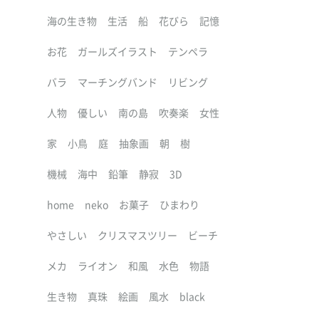
海の生き物
生活
船
花びら
記憶
お花
ガールズイラスト
テンペラ
バラ
マーチングバンド
リビング
人物
優しい
南の島
吹奏楽
女性
家
小鳥
庭
抽象画
朝
樹
機械
海中
鉛筆
静寂
3D
home
neko
お菓子
ひまわり
やさしい
クリスマスツリー
ビーチ
メカ
ライオン
和風
水色
物語
生き物
真珠
絵画
風水
black