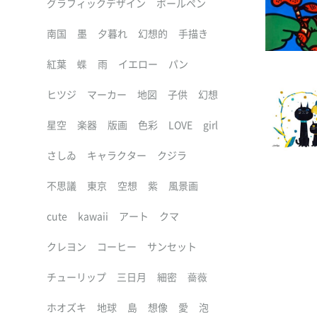
グラフィックデザイン
ボールペン
南国
墨
夕暮れ
幻想的
手描き
紅葉
蝶
雨
イエロー
パン
ヒツジ
マーカー
地図
子供
幻想
星空
楽器
版画
色彩
LOVE
girl
さしゐ
キャラクター
クジラ
不思議
東京
空想
紫
風景画
cute
kawaii
アート
クマ
クレヨン
コーヒー
サンセット
チューリップ
三日月
細密
薔薇
ホオズキ
地球
島
想像
愛
泡