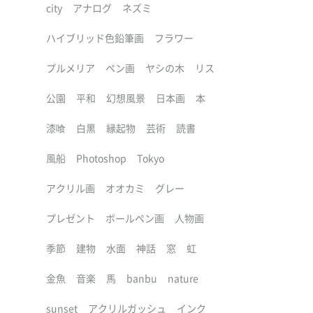
city
アナログ
ネズミ
ハイブリッド色鉛筆画
フラワー
プルメリア
ペン画
ヤシの木
リス
公園
平和
幻想風景
日本画
本
漆喰
白黒
縁起物
芸術
読書
風船
Photoshop
Tokyo
アクリル画
オオカミ
グレー
プレゼント
ボールペン画
人物画
季節
建物
水面
神話
窓
虹
金魚
音楽
馬
banbu
nature
sunset
アクリルガッシュ
インク