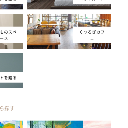
ものスペ
くつろぎカフ
ース
ェ
トを贈る
ら探す