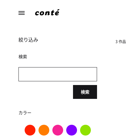
conte（コ
あ
ン
な
テ）
た
絞り込み
ら
3 作品
し
さ
検索
に
寄
り
添
検索
う、
暮
ら
カラー
し
の
た
め