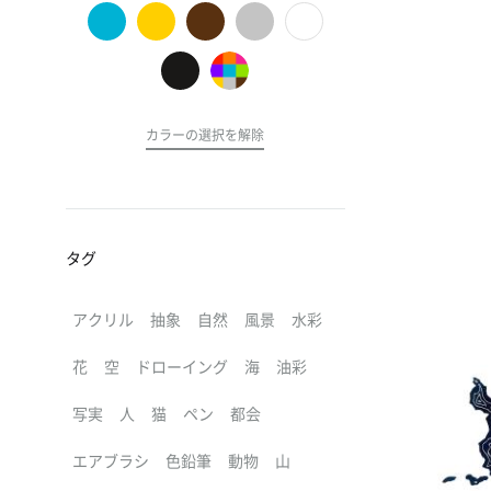
の
ア
ー
ト
カラーの選択を解除
タグ
アクリル
抽象
自然
風景
水彩
花
空
ドローイング
海
油彩
写実
人
猫
ペン
都会
エアブラシ
色鉛筆
動物
山