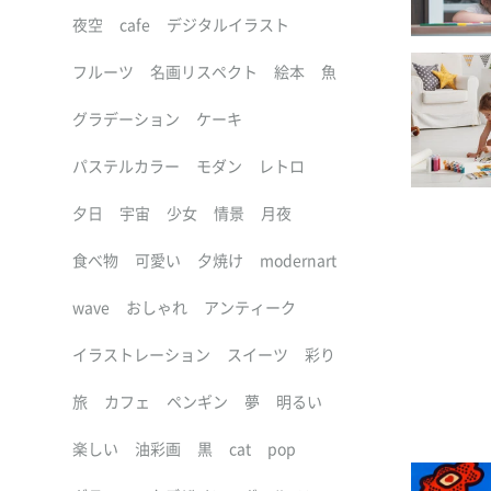
夜空
cafe
デジタルイラスト
フルーツ
名画リスペクト
絵本
魚
グラデーション
ケーキ
パステルカラー
モダン
レトロ
夕日
宇宙
少女
情景
月夜
食べ物
可愛い
夕焼け
modernart
wave
おしゃれ
アンティーク
イラストレーション
スイーツ
彩り
旅
カフェ
ペンギン
夢
明るい
楽しい
油彩画
黒
cat
pop