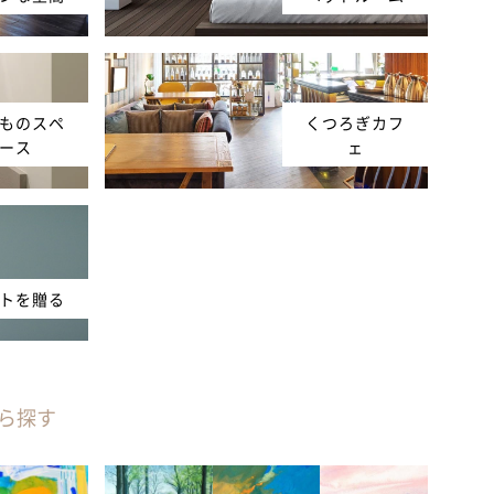
ものスペ
くつろぎカフ
ース
ェ
トを贈る
ら探す