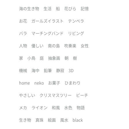
海の生き物
生活
船
花びら
記憶
お花
ガールズイラスト
テンペラ
バラ
マーチングバンド
リビング
人物
優しい
南の島
吹奏楽
女性
家
小鳥
庭
抽象画
朝
樹
機械
海中
鉛筆
静寂
3D
home
neko
お菓子
ひまわり
やさしい
クリスマスツリー
ビーチ
メカ
ライオン
和風
水色
物語
生き物
真珠
絵画
風水
black