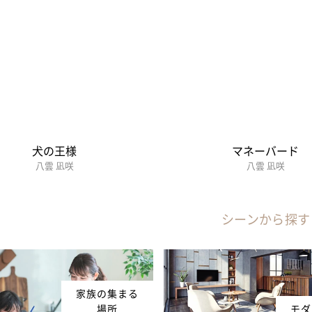
犬の王様
マネーバード
八雲 凪咲
八雲 凪咲
シーンから探す
家族の集まる
場所
モダ