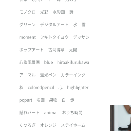
モノクロ
光彩
水彩画
詩
グリーン
デジタルアート
水
雪
moment
ツキトタイヨウ
デッサン
ポップアート
古河博章
太陽
心象風景画
blue
hiroakifurukawa
アニマル
蛍光ペン
カラーインク
秋
coloredpencil
心
highlighter
popart
名画
果物
白
赤
隠れハート
animal
おうち時間
くつろぎ
オレンジ
ステイホーム