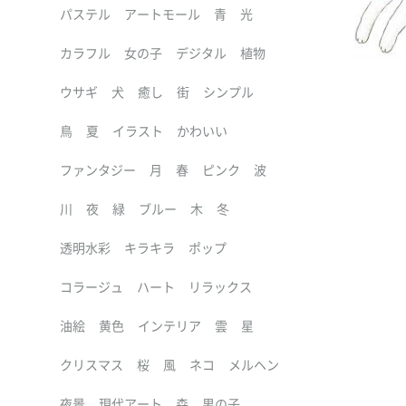
パステル
アートモール
青
光
カラフル
女の子
デジタル
植物
ウサギ
犬
癒し
街
シンプル
鳥
夏
イラスト
かわいい
ファンタジー
月
春
ピンク
波
川
夜
緑
ブルー
木
冬
透明水彩
キラキラ
ポップ
コラージュ
ハート
リラックス
油絵
黄色
インテリア
雲
星
クリスマス
桜
風
ネコ
メルヘン
夜景
現代アート
森
男の子