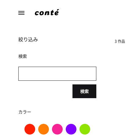
conte（コ
あ
ン
な
テ）
た
絞り込み
ら
3 作品
し
さ
検索
に
寄
り
添
検索
う、
暮
ら
カラー
し
の
た
め