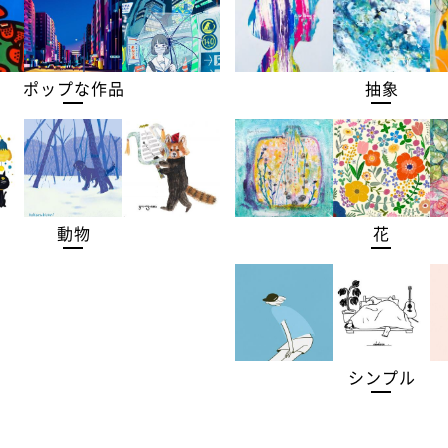
ポップな作品
抽象
動物
花
シンプル