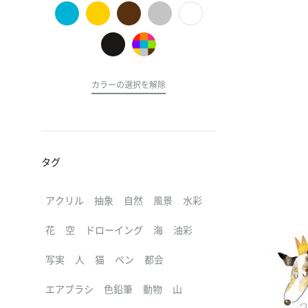
の
ア
ー
ト
カラーの選択を解除
タグ
アクリル
抽象
自然
風景
水彩
花
空
ドローイング
海
油彩
写実
人
猫
ペン
都会
エアブラシ
色鉛筆
動物
山