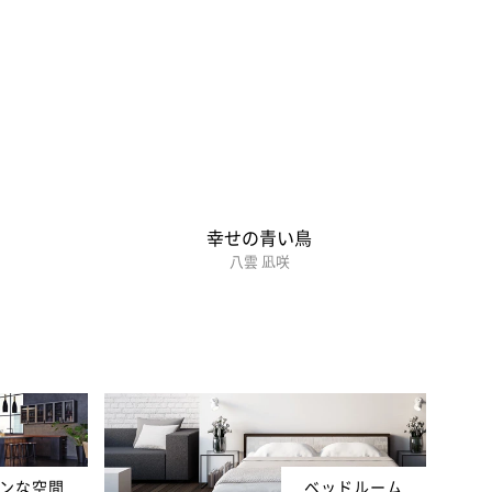
幸せの青い鳥
八雲 凪咲
ンな空間
ベッドルーム