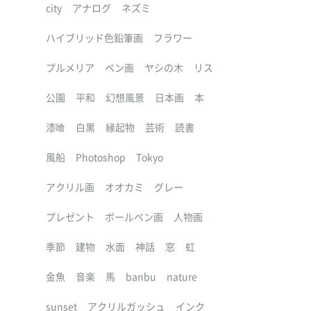
city
アナログ
ネズミ
ハイブリッド色鉛筆画
フラワー
プルメリア
ペン画
ヤシの木
リス
公園
平和
幻想風景
日本画
本
漆喰
白黒
縁起物
芸術
読書
風船
Photoshop
Tokyo
アクリル画
オオカミ
グレー
プレゼント
ボールペン画
人物画
季節
建物
水面
神話
窓
虹
金魚
音楽
馬
banbu
nature
sunset
アクリルガッシュ
インク