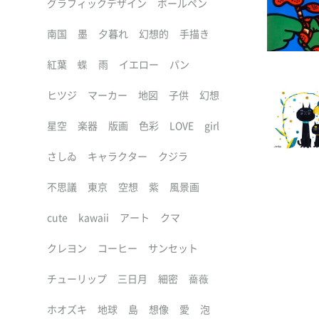
グラフィックデザイン
ボールペン
南国
墨
夕暮れ
幻想的
手描き
紅葉
蝶
雨
イエロー
パン
ヒツジ
マーカー
地図
子供
幻想
星空
楽器
版画
色彩
LOVE
girl
さしゐ
キャラクター
クジラ
不思議
東京
空想
紫
風景画
cute
kawaii
アート
クマ
クレヨン
コーヒー
サンセット
チューリップ
三日月
細密
薔薇
ホオズキ
地球
島
想像
愛
泡