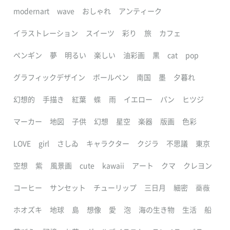
modernart
wave
おしゃれ
アンティーク
イラストレーション
スイーツ
彩り
旅
カフェ
ペンギン
夢
明るい
楽しい
油彩画
黒
cat
pop
グラフィックデザイン
ボールペン
南国
墨
夕暮れ
幻想的
手描き
紅葉
蝶
雨
イエロー
パン
ヒツジ
マーカー
地図
子供
幻想
星空
楽器
版画
色彩
LOVE
girl
さしゐ
キャラクター
クジラ
不思議
東京
空想
紫
風景画
cute
kawaii
アート
クマ
クレヨン
コーヒー
サンセット
チューリップ
三日月
細密
薔薇
ホオズキ
地球
島
想像
愛
泡
海の生き物
生活
船