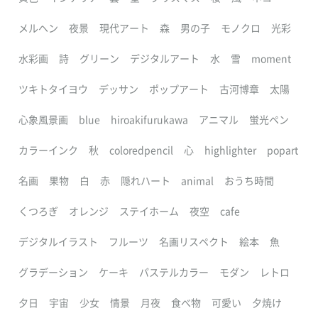
メルヘン
夜景
現代アート
森
男の子
モノクロ
光彩
水彩画
詩
グリーン
デジタルアート
水
雪
moment
ツキトタイヨウ
デッサン
ポップアート
古河博章
太陽
心象風景画
blue
hiroakifurukawa
アニマル
蛍光ペン
カラーインク
秋
coloredpencil
心
highlighter
popart
名画
果物
白
赤
隠れハート
animal
おうち時間
くつろぎ
オレンジ
ステイホーム
夜空
cafe
デジタルイラスト
フルーツ
名画リスペクト
絵本
魚
グラデーション
ケーキ
パステルカラー
モダン
レトロ
夕日
宇宙
少女
情景
月夜
食べ物
可愛い
夕焼け