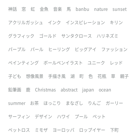
神話
窓
虹
金魚
音楽
馬
banbu
nature
sunset
アクリルガッシュ
インク
インスピレーション
キリン
グラフィック
ゴールド
サンタクロース
ハリネズミ
パープル
パール
ヒーリング
ビッグアイ
ファッション
ペインティング
ボールペンイラスト
ユニーク
レッド
子ども
想像風景
手描き風
湖
町
色
花瓶
草
親子
鉛筆画
鹿
Christmas
abstract
japan
ocean
summer
お茶
ほっこり
まなざし
りんご
ガーリー
サーフィン
デザイン
ハワイ
プール
ペット
ペットロス
ミモザ
ヨーロッパ
ロップイヤー
下町