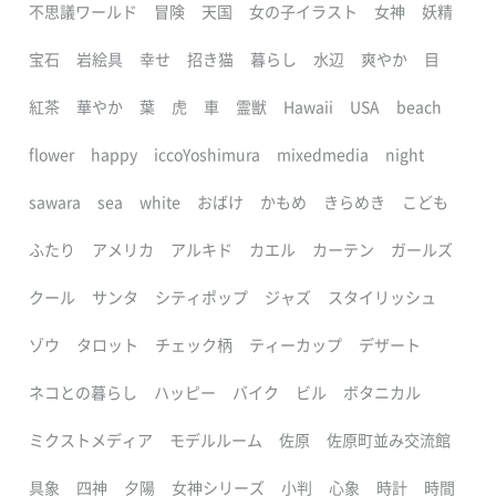
不思議ワールド
冒険
天国
女の子イラスト
女神
妖精
宝石
岩絵具
幸せ
招き猫
暮らし
水辺
爽やか
目
紅茶
華やか
葉
虎
車
霊獣
Hawaii
USA
beach
flower
happy
iccoYoshimura
mixedmedia
night
sawara
sea
white
おばけ
かもめ
きらめき
こども
ふたり
アメリカ
アルキド
カエル
カーテン
ガールズ
クール
サンタ
シティポップ
ジャズ
スタイリッシュ
ゾウ
タロット
チェック柄
ティーカップ
デザート
ネコとの暮らし
ハッピー
バイク
ビル
ボタニカル
ミクストメディア
モデルルーム
佐原
佐原町並み交流館
具象
四神
夕陽
女神シリーズ
小判
心象
時計
時間