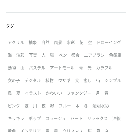
タグ
アクリル
抽象
自然
風景
水彩
花
空
ドローイング
海
油彩
写実
人
猫
ペン
都会
エアブラシ
色鉛筆
動物
山
パステル
アートモール
青
光
カラフル
女の子
デジタル
植物
ウサギ
犬
癒し
街
シンプル
鳥
夏
イラスト
かわいい
ファンタジー
月
春
ピンク
波
川
夜
緑
ブルー
木
冬
透明水彩
キラキラ
ポップ
コラージュ
ハート
リラックス
油絵
黄色
インテリア
雲
星
クリスマス
桜
風
ネコ