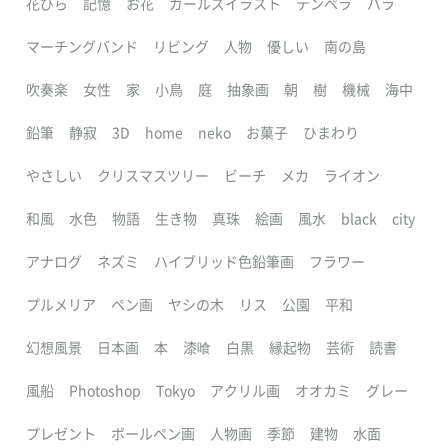
花びら
記憶
お花
ガールズイラスト
テンペラ
バラ
マーチングバンド
リビング
人物
優しい
南の島
吹奏楽
女性
家
小鳥
庭
抽象画
朝
樹
機械
海中
鉛筆
静寂
3D
home
neko
お菓子
ひまわり
やさしい
クリスマスツリー
ビーチ
メカ
ライオン
和風
水色
物語
生き物
真珠
絵画
風水
black
city
アナログ
ネズミ
ハイブリッド色鉛筆画
フラワー
プルメリア
ペン画
ヤシの木
リス
公園
平和
幻想風景
日本画
本
漆喰
白黒
縁起物
芸術
読書
風船
Photoshop
Tokyo
アクリル画
オオカミ
グレー
プレゼント
ボールペン画
人物画
季節
建物
水面