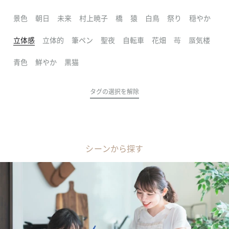
景色
朝日
未来
村上暁子
橋
猿
白鳥
祭り
穏やか
立体感
立体的
筆ペン
聖夜
自転車
花畑
苺
蜃気楼
青色
鮮やか
黒猫
タグの選択を解除
シーンから探す