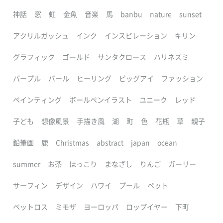
神話
窓
虹
金魚
音楽
馬
banbu
nature
sunset
アクリルガッシュ
インク
インスピレーション
キリン
グラフィック
ゴールド
サンタクロース
ハリネズミ
パープル
パール
ヒーリング
ビッグアイ
ファッション
ペインティング
ボールペンイラスト
ユニーク
レッド
子ども
想像風景
手描き風
湖
町
色
花瓶
草
親子
鉛筆画
鹿
Christmas
abstract
japan
ocean
summer
お茶
ほっこり
まなざし
りんご
ガーリー
サーフィン
デザイン
ハワイ
プール
ペット
ペットロス
ミモザ
ヨーロッパ
ロップイヤー
下町