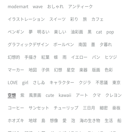
modernart
wave
おしゃれ
アンティーク
イラストレーション
スイーツ
彩り
旅
カフェ
ペンギン
夢
明るい
楽しい
油彩画
黒
cat
pop
グラフィックデザイン
ボールペン
南国
墨
夕暮れ
幻想的
手描き
紅葉
蝶
雨
イエロー
パン
ヒツジ
マーカー
地図
子供
幻想
星空
楽器
版画
色彩
LOVE
girl
さしゐ
キャラクター
クジラ
不思議
東京
空想
紫
風景画
cute
kawaii
アート
クマ
クレヨン
コーヒー
サンセット
チューリップ
三日月
細密
薔薇
ホオズキ
地球
島
想像
愛
泡
海の生き物
生活
船