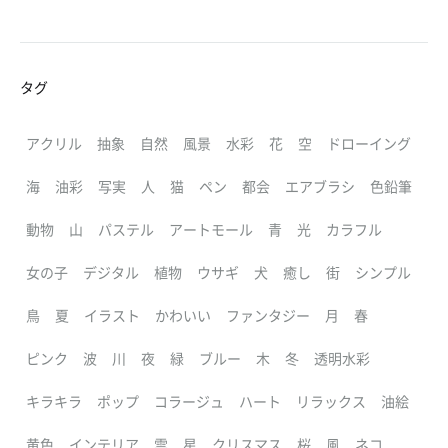
タグ
アクリル
抽象
自然
風景
水彩
花
空
ドローイング
海
油彩
写実
人
猫
ペン
都会
エアブラシ
色鉛筆
動物
山
パステル
アートモール
青
光
カラフル
女の子
デジタル
植物
ウサギ
犬
癒し
街
シンプル
鳥
夏
イラスト
かわいい
ファンタジー
月
春
ピンク
波
川
夜
緑
ブルー
木
冬
透明水彩
キラキラ
ポップ
コラージュ
ハート
リラックス
油絵
黄色
インテリア
雲
星
クリスマス
桜
風
ネコ