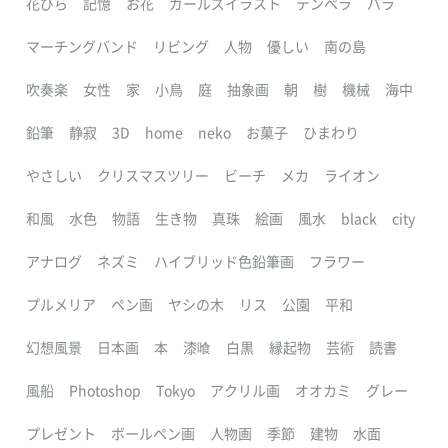
花びら
記憶
お花
ガールズイラスト
テンペラ
バラ
マーチングバンド
リビング
人物
優しい
南の島
吹奏楽
女性
家
小鳥
庭
抽象画
朝
樹
機械
海中
鉛筆
静寂
3D
home
neko
お菓子
ひまわり
やさしい
クリスマスツリー
ビーチ
メカ
ライオン
和風
水色
物語
生き物
真珠
絵画
風水
black
city
アナログ
ネズミ
ハイブリッド色鉛筆画
フラワー
プルメリア
ペン画
ヤシの木
リス
公園
平和
幻想風景
日本画
本
漆喰
白黒
縁起物
芸術
読書
風船
Photoshop
Tokyo
アクリル画
オオカミ
グレー
プレゼント
ボールペン画
人物画
季節
建物
水面