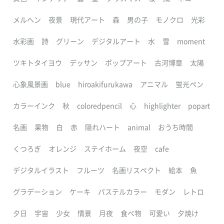
メルヘン
夜景
現代アート
森
男の子
モノクロ
光彩
水彩画
詩
グリーン
デジタルアート
水
雪
moment
ツキトタイヨウ
デッサン
ポップアート
古河博章
太陽
心象風景画
blue
hiroakifurukawa
アニマル
蛍光ペン
カラーインク
秋
coloredpencil
心
highlighter
popart
名画
果物
白
赤
隠れハート
animal
おうち時間
くつろぎ
オレンジ
ステイホーム
夜空
cafe
デジタルイラスト
フルーツ
名画リスペクト
絵本
魚
グラデーション
ケーキ
パステルカラー
モダン
レトロ
夕日
宇宙
少女
情景
月夜
食べ物
可愛い
夕焼け