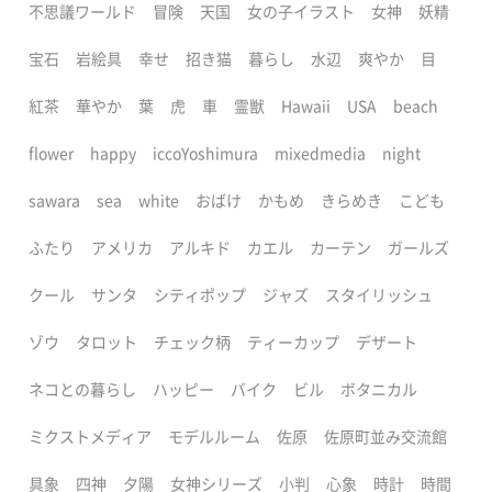
不思議ワールド
冒険
天国
女の子イラスト
女神
妖精
宝石
岩絵具
幸せ
招き猫
暮らし
水辺
爽やか
目
紅茶
華やか
葉
虎
車
霊獣
Hawaii
USA
beach
flower
happy
iccoYoshimura
mixedmedia
night
sawara
sea
white
おばけ
かもめ
きらめき
こども
ふたり
アメリカ
アルキド
カエル
カーテン
ガールズ
クール
サンタ
シティポップ
ジャズ
スタイリッシュ
ゾウ
タロット
チェック柄
ティーカップ
デザート
ネコとの暮らし
ハッピー
バイク
ビル
ボタニカル
ミクストメディア
モデルルーム
佐原
佐原町並み交流館
具象
四神
夕陽
女神シリーズ
小判
心象
時計
時間