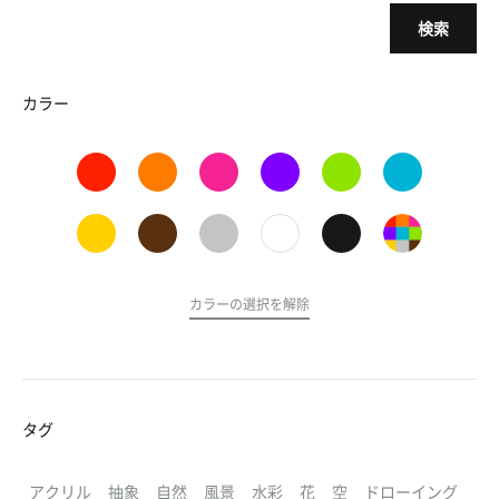
検索
カラー
カラーの選択を解除
タグ
アクリル
抽象
自然
風景
水彩
花
空
ドローイング