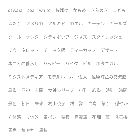
sawara
sea
white
おばけ
かもめ
きらめき
こども
ふたり
アメリカ
アルキド
カエル
カーテン
ガールズ
クール
サンタ
シティポップ
ジャズ
スタイリッシュ
ゾウ
タロット
チェック柄
ティーカップ
デザート
ネコとの暮らし
ハッピー
バイク
ビル
ボタニカル
ミクストメディア
モデルルーム
佐原
佐原町並み交流館
具象
四神
夕陽
女神シリーズ
小判
心象
時計
時間
景色
朝日
未来
村上暁子
橋
猿
白鳥
祭り
穏やか
立体感
立体的
筆ペン
聖夜
自転車
花畑
苺
蜃気楼
青色
鮮やか
黒猫