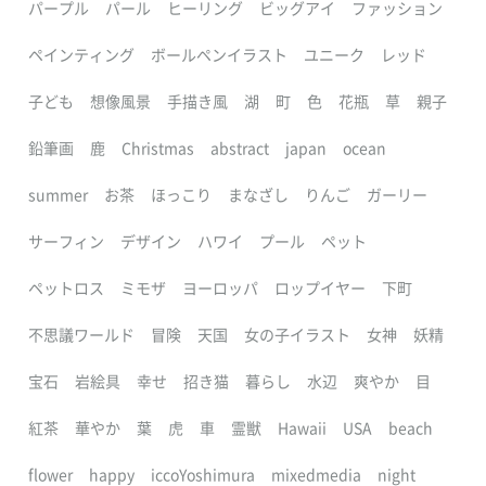
パープル
パール
ヒーリング
ビッグアイ
ファッション
ペインティング
ボールペンイラスト
ユニーク
レッド
子ども
想像風景
手描き風
湖
町
色
花瓶
草
親子
鉛筆画
鹿
Christmas
abstract
japan
ocean
summer
お茶
ほっこり
まなざし
りんご
ガーリー
サーフィン
デザイン
ハワイ
プール
ペット
ペットロス
ミモザ
ヨーロッパ
ロップイヤー
下町
不思議ワールド
冒険
天国
女の子イラスト
女神
妖精
宝石
岩絵具
幸せ
招き猫
暮らし
水辺
爽やか
目
紅茶
華やか
葉
虎
車
霊獣
Hawaii
USA
beach
flower
happy
iccoYoshimura
mixedmedia
night