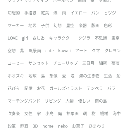
グラフィックデザイン
ボールペン
南国
墨
夕暮れ
幻想的
手描き
紅葉
蝶
雨
イエロー
パン
ヒツジ
マーカー
地図
子供
幻想
星空
楽器
版画
色彩
LOVE
girl
さしゐ
キャラクター
クジラ
不思議
東京
空想
紫
風景画
cute
kawaii
アート
クマ
クレヨン
コーヒー
サンセット
チューリップ
三日月
細密
薔薇
ホオズキ
地球
島
想像
愛
泡
海の生き物
生活
船
花びら
記憶
お花
ガールズイラスト
テンペラ
バラ
マーチングバンド
リビング
人物
優しい
南の島
吹奏楽
女性
家
小鳥
庭
抽象画
朝
樹
機械
海中
鉛筆
静寂
3D
home
neko
お菓子
ひまわり