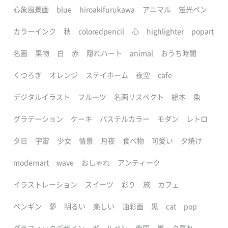
心象風景画
blue
hiroakifurukawa
アニマル
蛍光ペン
カラーインク
秋
coloredpencil
心
highlighter
popart
名画
果物
白
赤
隠れハート
animal
おうち時間
くつろぎ
オレンジ
ステイホーム
夜空
cafe
デジタルイラスト
フルーツ
名画リスペクト
絵本
魚
グラデーション
ケーキ
パステルカラー
モダン
レトロ
夕日
宇宙
少女
情景
月夜
食べ物
可愛い
夕焼け
modernart
wave
おしゃれ
アンティーク
イラストレーション
スイーツ
彩り
旅
カフェ
ペンギン
夢
明るい
楽しい
油彩画
黒
cat
pop