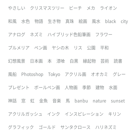
やさしい
クリスマスツリー
ビーチ
メカ
ライオン
和風
水色
物語
生き物
真珠
絵画
風水
black
city
アナログ
ネズミ
ハイブリッド色鉛筆画
フラワー
プルメリア
ペン画
ヤシの木
リス
公園
平和
幻想風景
日本画
本
漆喰
白黒
縁起物
芸術
読書
風船
Photoshop
Tokyo
アクリル画
オオカミ
グレー
プレゼント
ボールペン画
人物画
季節
建物
水面
神話
窓
虹
金魚
音楽
馬
banbu
nature
sunset
アクリルガッシュ
インク
インスピレーション
キリン
グラフィック
ゴールド
サンタクロース
ハリネズミ