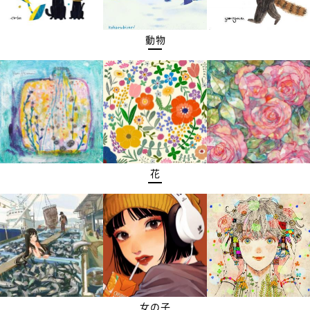
動物
花
女の子