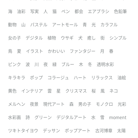
海
油彩
写実
人
猫
ペン
都会
エアブラシ
色鉛筆
動物
山
パステル
アートモール
青
光
カラフル
女の子
デジタル
植物
ウサギ
犬
癒し
街
シンプル
鳥
夏
イラスト
かわいい
ファンタジー
月
春
ピンク
波
川
夜
緑
ブルー
木
冬
透明水彩
キラキラ
ポップ
コラージュ
ハート
リラックス
油絵
黄色
インテリア
雲
星
クリスマス
桜
風
ネコ
メルヘン
夜景
現代アート
森
男の子
モノクロ
光彩
水彩画
詩
グリーン
デジタルアート
水
雪
moment
ツキトタイヨウ
デッサン
ポップアート
古河博章
太陽