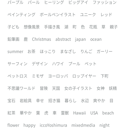
パープル
パール
ヒーリング
ビッグアイ
ファッション
ペインティング
ボールペンイラスト
ユニーク
レッド
子ども
想像風景
手描き風
湖
町
色
花瓶
草
親子
鉛筆画
鹿
Christmas
abstract
japan
ocean
summer
お茶
ほっこり
まなざし
りんご
ガーリー
サーフィン
デザイン
ハワイ
プール
ペット
ペットロス
ミモザ
ヨーロッパ
ロップイヤー
下町
不思議ワールド
冒険
天国
女の子イラスト
女神
妖精
宝石
岩絵具
幸せ
招き猫
暮らし
水辺
爽やか
目
紅茶
華やか
葉
虎
車
霊獣
Hawaii
USA
beach
flower
happy
iccoYoshimura
mixedmedia
night