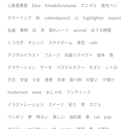
心象風景画
blue
hiroakifurukawa
アニマル
蛍光ペン
カラーインク
秋
coloredpencil
心
highlighter
popart
名画
果物
白
赤
隠れハート
animal
おうち時間
くつろぎ
オレンジ
ステイホーム
夜空
cafe
デジタルイラスト
フルーツ
名画リスペクト
絵本
魚
グラデーション
ケーキ
パステルカラー
モダン
レトロ
夕日
宇宙
少女
情景
月夜
食べ物
可愛い
夕焼け
modernart
wave
おしゃれ
アンティーク
イラストレーション
スイーツ
彩り
旅
カフェ
ペンギン
夢
明るい
楽しい
油彩画
黒
cat
pop