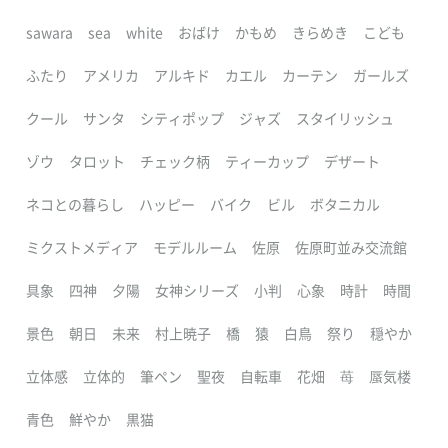
sawara
sea
white
おばけ
かもめ
きらめき
こども
ふたり
アメリカ
アルキド
カエル
カーテン
ガールズ
クール
サンタ
シティポップ
ジャズ
スタイリッシュ
ゾウ
タロット
チェック柄
ティーカップ
デザート
ネコとの暮らし
ハッピー
バイク
ビル
ボタニカル
ミクストメディア
モデルルーム
佐原
佐原町並み交流館
具象
四神
夕陽
女神シリーズ
小判
心象
時計
時間
景色
朝日
未来
村上暁子
橋
猿
白鳥
祭り
穏やか
立体感
立体的
筆ペン
聖夜
自転車
花畑
苺
蜃気楼
青色
鮮やか
黒猫