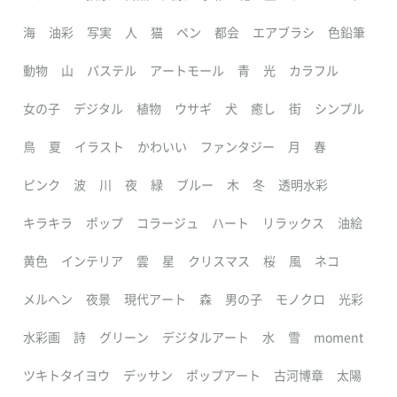
海
油彩
写実
人
猫
ペン
都会
エアブラシ
色鉛筆
動物
山
パステル
アートモール
青
光
カラフル
女の子
デジタル
植物
ウサギ
犬
癒し
街
シンプル
鳥
夏
イラスト
かわいい
ファンタジー
月
春
ピンク
波
川
夜
緑
ブルー
木
冬
透明水彩
キラキラ
ポップ
コラージュ
ハート
リラックス
油絵
黄色
インテリア
雲
星
クリスマス
桜
風
ネコ
メルヘン
夜景
現代アート
森
男の子
モノクロ
光彩
水彩画
詩
グリーン
デジタルアート
水
雪
moment
ツキトタイヨウ
デッサン
ポップアート
古河博章
太陽