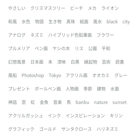
やさしい
クリスマスツリー
ビーチ
メカ
ライオン
和風
水色
物語
生き物
真珠
絵画
風水
black
city
アナログ
ネズミ
ハイブリッド色鉛筆画
フラワー
プルメリア
ペン画
ヤシの木
リス
公園
平和
幻想風景
日本画
本
漆喰
白黒
縁起物
芸術
読書
風船
Photoshop
Tokyo
アクリル画
オオカミ
グレー
プレゼント
ボールペン画
人物画
季節
建物
水面
神話
窓
虹
金魚
音楽
馬
banbu
nature
sunset
アクリルガッシュ
インク
インスピレーション
キリン
グラフィック
ゴールド
サンタクロース
ハリネズミ