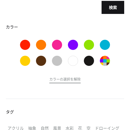
検索
カラー
カラーの選択を解除
タグ
アクリル
抽象
自然
風景
水彩
花
空
ドローイング