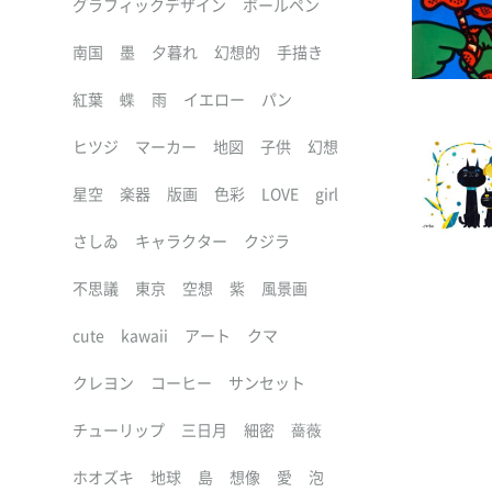
グラフィックデザイン
ボールペン
南国
墨
夕暮れ
幻想的
手描き
紅葉
蝶
雨
イエロー
パン
ヒツジ
マーカー
地図
子供
幻想
星空
楽器
版画
色彩
LOVE
girl
さしゐ
キャラクター
クジラ
不思議
東京
空想
紫
風景画
cute
kawaii
アート
クマ
クレヨン
コーヒー
サンセット
チューリップ
三日月
細密
薔薇
ホオズキ
地球
島
想像
愛
泡