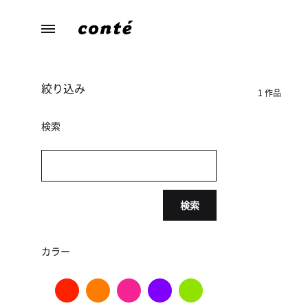
conte（コ
あ
ン
な
テ）
た
絞り込み
ら
1 作品
し
さ
検索
に
寄
り
添
検索
う、
暮
ら
カラー
し
の
た
め