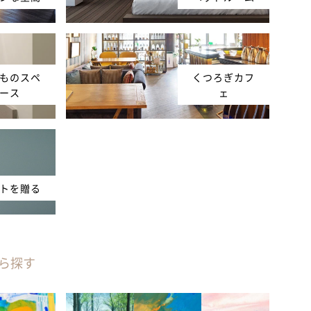
ものスペ
くつろぎカフ
ース
ェ
トを贈る
ら探す