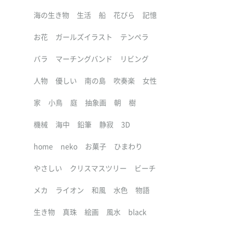
海の生き物
生活
船
花びら
記憶
お花
ガールズイラスト
テンペラ
バラ
マーチングバンド
リビング
人物
優しい
南の島
吹奏楽
女性
家
小鳥
庭
抽象画
朝
樹
機械
海中
鉛筆
静寂
3D
home
neko
お菓子
ひまわり
やさしい
クリスマスツリー
ビーチ
メカ
ライオン
和風
水色
物語
生き物
真珠
絵画
風水
black