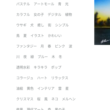
パステル
アートモール
青
光
カラフル
女の子
デジタル
植物
ウサギ
犬
癒し
街
シンプル
鳥
夏
イラスト
かわいい
ファンタジー
月
春
ピンク
波
川
夜
緑
ブルー
木
冬
透明水彩
キラキラ
ポップ
コラージュ
ハート
リラックス
油絵
黄色
インテリア
雲
星
クリスマス
桜
風
ネコ
メルヘン
夜景
現代アート
森
男の子