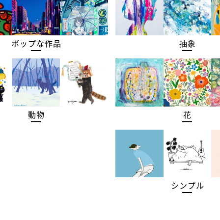
ポップな作品
抽象
動物
花
シンプル