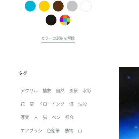
の
ア
ー
ト
カラーの選択を解除
タグ
アクリル
抽象
自然
風景
水彩
花
空
ドローイング
海
油彩
写実
人
猫
ペン
都会
エアブラシ
色鉛筆
動物
山