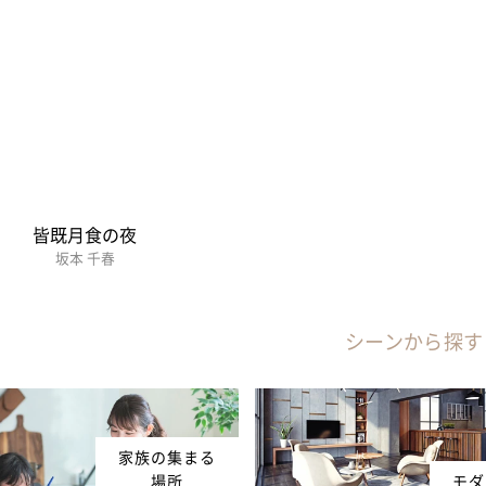
皆既月食の夜
坂本 千春
シーンから探す
家族の集まる
場所
モダ