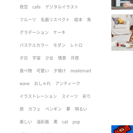
夜空
cafe
デジタルイラスト
フルーツ
名画リスペクト
絵本
魚
グラデーション
ケーキ
パステルカラー
モダン
レトロ
夕日
宇宙
少女
情景
月夜
食べ物
可愛い
夕焼け
modernart
wave
おしゃれ
アンティーク
イラストレーション
スイーツ
彩り
旅
カフェ
ペンギン
夢
明るい
楽しい
油彩画
黒
cat
pop