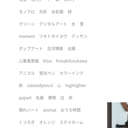
モノクロ
光彩
水彩画
詩
グリーン
デジタルアート
水
雪
moment
ツキトタイヨウ
デッサン
ポップアート
古河博章
太陽
心象風景画
blue
hiroakifurukawa
アニマル
蛍光ペン
カラーインク
秋
coloredpencil
心
highlighter
popart
名画
果物
白
赤
隠れハート
animal
おうち時間
くつろぎ
オレンジ
ステイホーム