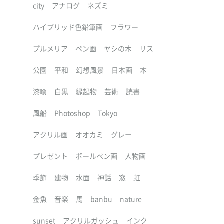
city
アナログ
ネズミ
ハイブリッド色鉛筆画
フラワー
プルメリア
ペン画
ヤシの木
リス
公園
平和
幻想風景
日本画
本
漆喰
白黒
縁起物
芸術
読書
風船
Photoshop
Tokyo
アクリル画
オオカミ
グレー
プレゼント
ボールペン画
人物画
季節
建物
水面
神話
窓
虹
金魚
音楽
馬
banbu
nature
sunset
アクリルガッシュ
インク