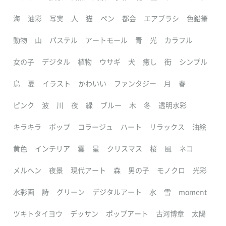
海
油彩
写実
人
猫
ペン
都会
エアブラシ
色鉛筆
動物
山
パステル
アートモール
青
光
カラフル
女の子
デジタル
植物
ウサギ
犬
癒し
街
シンプル
鳥
夏
イラスト
かわいい
ファンタジー
月
春
ピンク
波
川
夜
緑
ブルー
木
冬
透明水彩
キラキラ
ポップ
コラージュ
ハート
リラックス
油絵
黄色
インテリア
雲
星
クリスマス
桜
風
ネコ
メルヘン
夜景
現代アート
森
男の子
モノクロ
光彩
水彩画
詩
グリーン
デジタルアート
水
雪
moment
ツキトタイヨウ
デッサン
ポップアート
古河博章
太陽