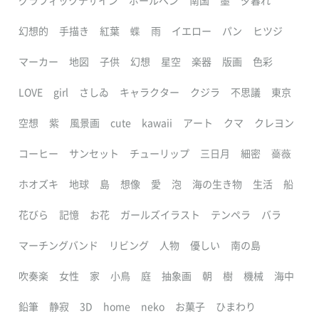
グラフィックデザイン
ボールペン
南国
墨
夕暮れ
幻想的
手描き
紅葉
蝶
雨
イエロー
パン
ヒツジ
マーカー
地図
子供
幻想
星空
楽器
版画
色彩
LOVE
girl
さしゐ
キャラクター
クジラ
不思議
東京
空想
紫
風景画
cute
kawaii
アート
クマ
クレヨン
コーヒー
サンセット
チューリップ
三日月
細密
薔薇
ホオズキ
地球
島
想像
愛
泡
海の生き物
生活
船
花びら
記憶
お花
ガールズイラスト
テンペラ
バラ
マーチングバンド
リビング
人物
優しい
南の島
吹奏楽
女性
家
小鳥
庭
抽象画
朝
樹
機械
海中
鉛筆
静寂
3D
home
neko
お菓子
ひまわり