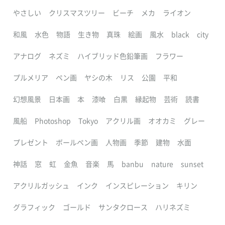
やさしい
クリスマスツリー
ビーチ
メカ
ライオン
和風
水色
物語
生き物
真珠
絵画
風水
black
city
アナログ
ネズミ
ハイブリッド色鉛筆画
フラワー
プルメリア
ペン画
ヤシの木
リス
公園
平和
幻想風景
日本画
本
漆喰
白黒
縁起物
芸術
読書
風船
Photoshop
Tokyo
アクリル画
オオカミ
グレー
プレゼント
ボールペン画
人物画
季節
建物
水面
神話
窓
虹
金魚
音楽
馬
banbu
nature
sunset
アクリルガッシュ
インク
インスピレーション
キリン
グラフィック
ゴールド
サンタクロース
ハリネズミ