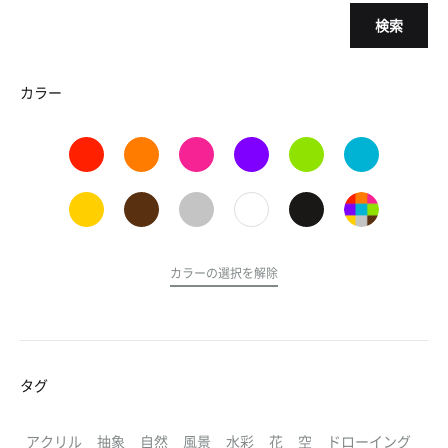
検索
カラー
カラーの選択を解除
タグ
アクリル
抽象
自然
風景
水彩
花
空
ドローイング