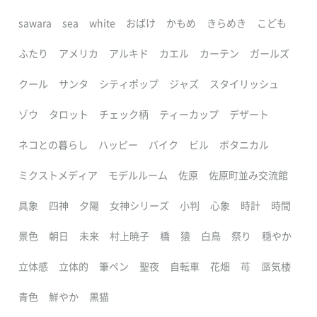
sawara
sea
white
おばけ
かもめ
きらめき
こども
ふたり
アメリカ
アルキド
カエル
カーテン
ガールズ
クール
サンタ
シティポップ
ジャズ
スタイリッシュ
ゾウ
タロット
チェック柄
ティーカップ
デザート
ネコとの暮らし
ハッピー
バイク
ビル
ボタニカル
ミクストメディア
モデルルーム
佐原
佐原町並み交流館
具象
四神
夕陽
女神シリーズ
小判
心象
時計
時間
景色
朝日
未来
村上暁子
橋
猿
白鳥
祭り
穏やか
立体感
立体的
筆ペン
聖夜
自転車
花畑
苺
蜃気楼
青色
鮮やか
黒猫