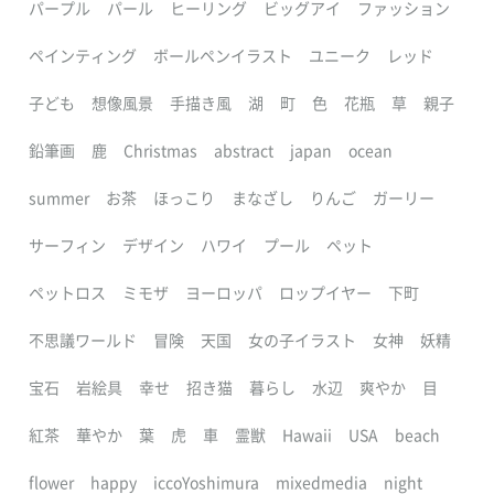
パープル
パール
ヒーリング
ビッグアイ
ファッション
ペインティング
ボールペンイラスト
ユニーク
レッド
子ども
想像風景
手描き風
湖
町
色
花瓶
草
親子
鉛筆画
鹿
Christmas
abstract
japan
ocean
summer
お茶
ほっこり
まなざし
りんご
ガーリー
サーフィン
デザイン
ハワイ
プール
ペット
ペットロス
ミモザ
ヨーロッパ
ロップイヤー
下町
不思議ワールド
冒険
天国
女の子イラスト
女神
妖精
宝石
岩絵具
幸せ
招き猫
暮らし
水辺
爽やか
目
紅茶
華やか
葉
虎
車
霊獣
Hawaii
USA
beach
flower
happy
iccoYoshimura
mixedmedia
night