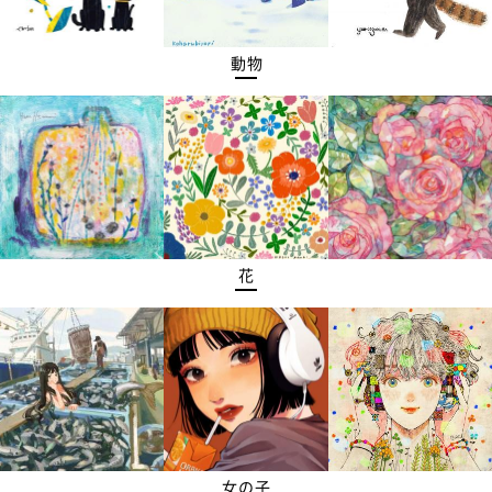
動物
花
女の子