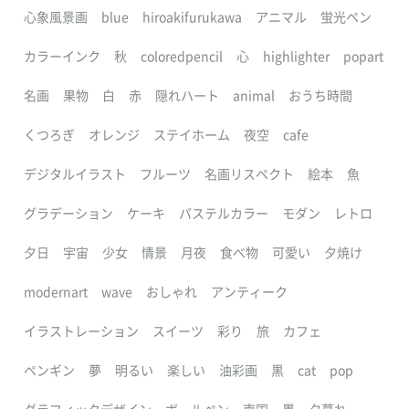
心象風景画
blue
hiroakifurukawa
アニマル
蛍光ペン
カラーインク
秋
coloredpencil
心
highlighter
popart
名画
果物
白
赤
隠れハート
animal
おうち時間
くつろぎ
オレンジ
ステイホーム
夜空
cafe
デジタルイラスト
フルーツ
名画リスペクト
絵本
魚
グラデーション
ケーキ
パステルカラー
モダン
レトロ
夕日
宇宙
少女
情景
月夜
食べ物
可愛い
夕焼け
modernart
wave
おしゃれ
アンティーク
イラストレーション
スイーツ
彩り
旅
カフェ
ペンギン
夢
明るい
楽しい
油彩画
黒
cat
pop