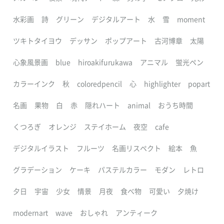
水彩画
詩
グリーン
デジタルアート
水
雪
moment
ツキトタイヨウ
デッサン
ポップアート
古河博章
太陽
心象風景画
blue
hiroakifurukawa
アニマル
蛍光ペン
カラーインク
秋
coloredpencil
心
highlighter
popart
名画
果物
白
赤
隠れハート
animal
おうち時間
くつろぎ
オレンジ
ステイホーム
夜空
cafe
デジタルイラスト
フルーツ
名画リスペクト
絵本
魚
グラデーション
ケーキ
パステルカラー
モダン
レトロ
夕日
宇宙
少女
情景
月夜
食べ物
可愛い
夕焼け
modernart
wave
おしゃれ
アンティーク