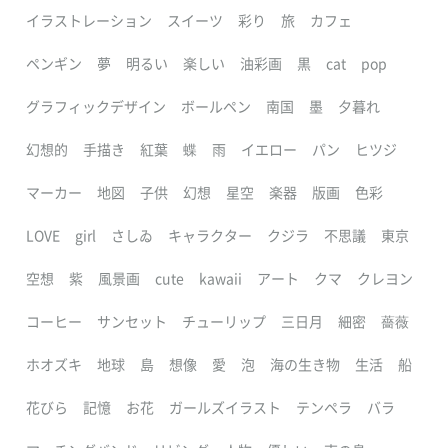
イラストレーション
スイーツ
彩り
旅
カフェ
ペンギン
夢
明るい
楽しい
油彩画
黒
cat
pop
グラフィックデザイン
ボールペン
南国
墨
夕暮れ
幻想的
手描き
紅葉
蝶
雨
イエロー
パン
ヒツジ
マーカー
地図
子供
幻想
星空
楽器
版画
色彩
LOVE
girl
さしゐ
キャラクター
クジラ
不思議
東京
空想
紫
風景画
cute
kawaii
アート
クマ
クレヨン
コーヒー
サンセット
チューリップ
三日月
細密
薔薇
ホオズキ
地球
島
想像
愛
泡
海の生き物
生活
船
花びら
記憶
お花
ガールズイラスト
テンペラ
バラ