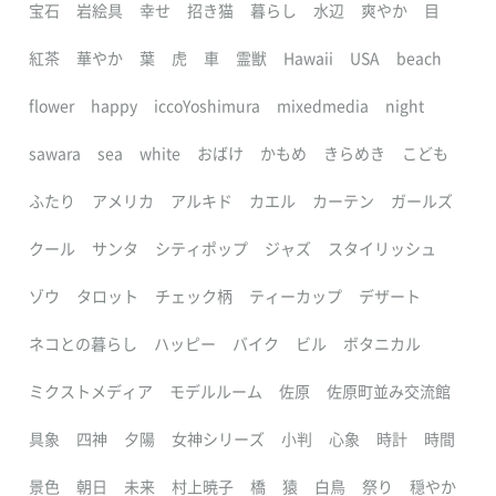
宝石
岩絵具
幸せ
招き猫
暮らし
水辺
爽やか
目
紅茶
華やか
葉
虎
車
霊獣
Hawaii
USA
beach
flower
happy
iccoYoshimura
mixedmedia
night
sawara
sea
white
おばけ
かもめ
きらめき
こども
ふたり
アメリカ
アルキド
カエル
カーテン
ガールズ
クール
サンタ
シティポップ
ジャズ
スタイリッシュ
ゾウ
タロット
チェック柄
ティーカップ
デザート
ネコとの暮らし
ハッピー
バイク
ビル
ボタニカル
ミクストメディア
モデルルーム
佐原
佐原町並み交流館
具象
四神
夕陽
女神シリーズ
小判
心象
時計
時間
景色
朝日
未来
村上暁子
橋
猿
白鳥
祭り
穏やか