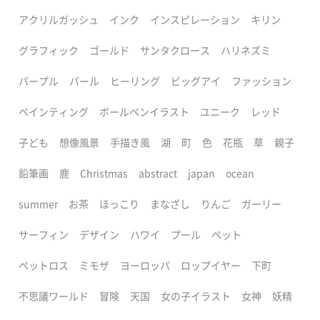
アクリルガッシュ
インク
インスピレーション
キリン
グラフィック
ゴールド
サンタクロース
ハリネズミ
パープル
パール
ヒーリング
ビッグアイ
ファッション
ペインティング
ボールペンイラスト
ユニーク
レッド
子ども
想像風景
手描き風
湖
町
色
花瓶
草
親子
鉛筆画
鹿
Christmas
abstract
japan
ocean
summer
お茶
ほっこり
まなざし
りんご
ガーリー
サーフィン
デザイン
ハワイ
プール
ペット
ペットロス
ミモザ
ヨーロッパ
ロップイヤー
下町
不思議ワールド
冒険
天国
女の子イラスト
女神
妖精