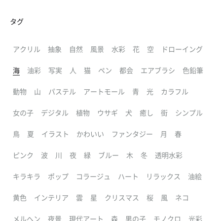
タグ
アクリル
抽象
自然
風景
水彩
花
空
ドローイング
海
油彩
写実
人
猫
ペン
都会
エアブラシ
色鉛筆
動物
山
パステル
アートモール
青
光
カラフル
女の子
デジタル
植物
ウサギ
犬
癒し
街
シンプル
鳥
夏
イラスト
かわいい
ファンタジー
月
春
ピンク
波
川
夜
緑
ブルー
木
冬
透明水彩
キラキラ
ポップ
コラージュ
ハート
リラックス
油絵
黄色
インテリア
雲
星
クリスマス
桜
風
ネコ
メルヘン
夜景
現代アート
森
男の子
モノクロ
光彩