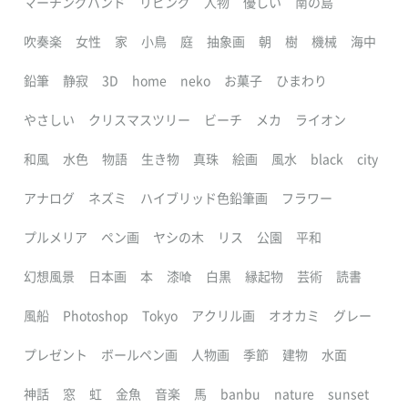
マーチングバンド
リビング
人物
優しい
南の島
吹奏楽
女性
家
小鳥
庭
抽象画
朝
樹
機械
海中
鉛筆
静寂
3D
home
neko
お菓子
ひまわり
やさしい
クリスマスツリー
ビーチ
メカ
ライオン
和風
水色
物語
生き物
真珠
絵画
風水
black
city
アナログ
ネズミ
ハイブリッド色鉛筆画
フラワー
プルメリア
ペン画
ヤシの木
リス
公園
平和
幻想風景
日本画
本
漆喰
白黒
縁起物
芸術
読書
風船
Photoshop
Tokyo
アクリル画
オオカミ
グレー
プレゼント
ボールペン画
人物画
季節
建物
水面
神話
窓
虹
金魚
音楽
馬
banbu
nature
sunset