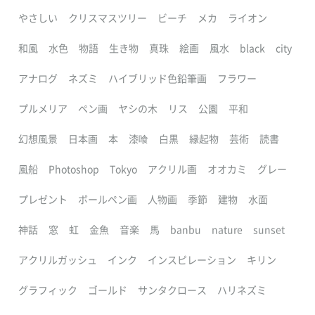
やさしい
クリスマスツリー
ビーチ
メカ
ライオン
和風
水色
物語
生き物
真珠
絵画
風水
black
city
アナログ
ネズミ
ハイブリッド色鉛筆画
フラワー
プルメリア
ペン画
ヤシの木
リス
公園
平和
幻想風景
日本画
本
漆喰
白黒
縁起物
芸術
読書
風船
Photoshop
Tokyo
アクリル画
オオカミ
グレー
プレゼント
ボールペン画
人物画
季節
建物
水面
神話
窓
虹
金魚
音楽
馬
banbu
nature
sunset
アクリルガッシュ
インク
インスピレーション
キリン
グラフィック
ゴールド
サンタクロース
ハリネズミ