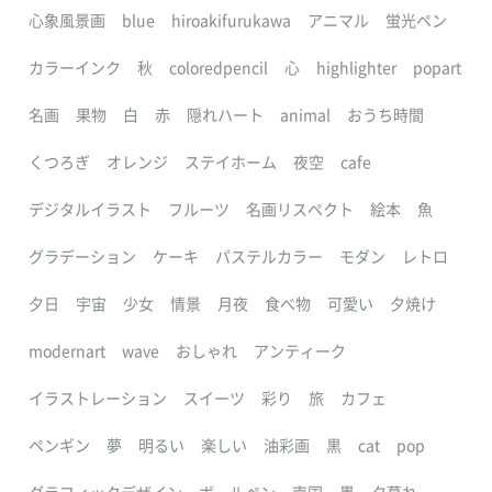
心象風景画
blue
hiroakifurukawa
アニマル
蛍光ペン
カラーインク
秋
coloredpencil
心
highlighter
popart
名画
果物
白
赤
隠れハート
animal
おうち時間
くつろぎ
オレンジ
ステイホーム
夜空
cafe
デジタルイラスト
フルーツ
名画リスペクト
絵本
魚
グラデーション
ケーキ
パステルカラー
モダン
レトロ
夕日
宇宙
少女
情景
月夜
食べ物
可愛い
夕焼け
modernart
wave
おしゃれ
アンティーク
イラストレーション
スイーツ
彩り
旅
カフェ
ペンギン
夢
明るい
楽しい
油彩画
黒
cat
pop