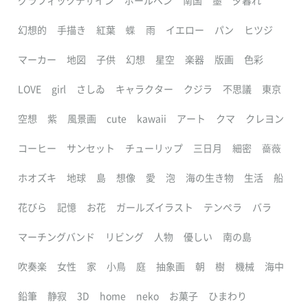
グラフィックデザイン
ボールペン
南国
墨
夕暮れ
幻想的
手描き
紅葉
蝶
雨
イエロー
パン
ヒツジ
マーカー
地図
子供
幻想
星空
楽器
版画
色彩
LOVE
girl
さしゐ
キャラクター
クジラ
不思議
東京
空想
紫
風景画
cute
kawaii
アート
クマ
クレヨン
コーヒー
サンセット
チューリップ
三日月
細密
薔薇
ホオズキ
地球
島
想像
愛
泡
海の生き物
生活
船
花びら
記憶
お花
ガールズイラスト
テンペラ
バラ
マーチングバンド
リビング
人物
優しい
南の島
吹奏楽
女性
家
小鳥
庭
抽象画
朝
樹
機械
海中
鉛筆
静寂
3D
home
neko
お菓子
ひまわり