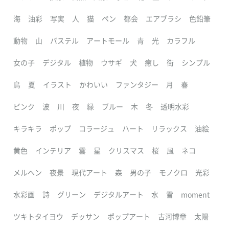
海
油彩
写実
人
猫
ペン
都会
エアブラシ
色鉛筆
動物
山
パステル
アートモール
青
光
カラフル
女の子
デジタル
植物
ウサギ
犬
癒し
街
シンプル
鳥
夏
イラスト
かわいい
ファンタジー
月
春
ピンク
波
川
夜
緑
ブルー
木
冬
透明水彩
キラキラ
ポップ
コラージュ
ハート
リラックス
油絵
黄色
インテリア
雲
星
クリスマス
桜
風
ネコ
メルヘン
夜景
現代アート
森
男の子
モノクロ
光彩
水彩画
詩
グリーン
デジタルアート
水
雪
moment
ツキトタイヨウ
デッサン
ポップアート
古河博章
太陽