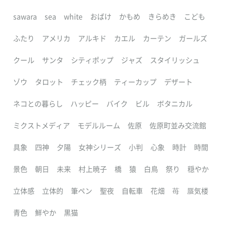
sawara
sea
white
おばけ
かもめ
きらめき
こども
ふたり
アメリカ
アルキド
カエル
カーテン
ガールズ
クール
サンタ
シティポップ
ジャズ
スタイリッシュ
ゾウ
タロット
チェック柄
ティーカップ
デザート
ネコとの暮らし
ハッピー
バイク
ビル
ボタニカル
ミクストメディア
モデルルーム
佐原
佐原町並み交流館
具象
四神
夕陽
女神シリーズ
小判
心象
時計
時間
景色
朝日
未来
村上暁子
橋
猿
白鳥
祭り
穏やか
立体感
立体的
筆ペン
聖夜
自転車
花畑
苺
蜃気楼
青色
鮮やか
黒猫