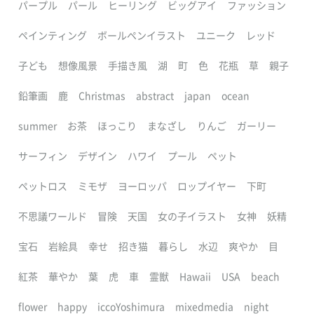
パープル
パール
ヒーリング
ビッグアイ
ファッション
ペインティング
ボールペンイラスト
ユニーク
レッド
子ども
想像風景
手描き風
湖
町
色
花瓶
草
親子
鉛筆画
鹿
Christmas
abstract
japan
ocean
summer
お茶
ほっこり
まなざし
りんご
ガーリー
サーフィン
デザイン
ハワイ
プール
ペット
ペットロス
ミモザ
ヨーロッパ
ロップイヤー
下町
不思議ワールド
冒険
天国
女の子イラスト
女神
妖精
宝石
岩絵具
幸せ
招き猫
暮らし
水辺
爽やか
目
紅茶
華やか
葉
虎
車
霊獣
Hawaii
USA
beach
flower
happy
iccoYoshimura
mixedmedia
night