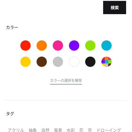
検索
カラー
カラーの選択を解除
タグ
アクリル
抽象
自然
風景
水彩
花
空
ドローイング