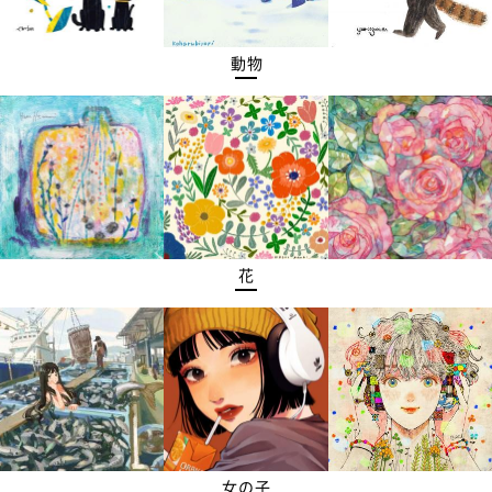
動物
花
女の子