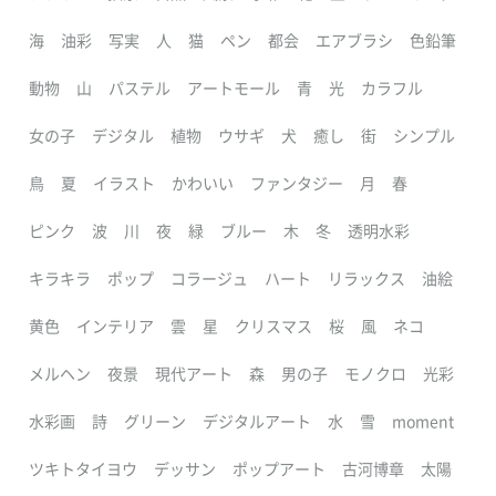
海
油彩
写実
人
猫
ペン
都会
エアブラシ
色鉛筆
動物
山
パステル
アートモール
青
光
カラフル
女の子
デジタル
植物
ウサギ
犬
癒し
街
シンプル
鳥
夏
イラスト
かわいい
ファンタジー
月
春
ピンク
波
川
夜
緑
ブルー
木
冬
透明水彩
キラキラ
ポップ
コラージュ
ハート
リラックス
油絵
黄色
インテリア
雲
星
クリスマス
桜
風
ネコ
メルヘン
夜景
現代アート
森
男の子
モノクロ
光彩
水彩画
詩
グリーン
デジタルアート
水
雪
moment
ツキトタイヨウ
デッサン
ポップアート
古河博章
太陽