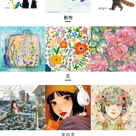
動物
花
女の子