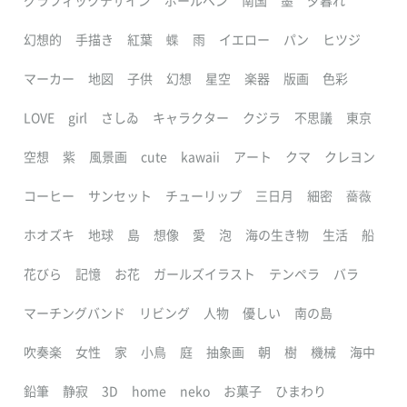
グラフィックデザイン
ボールペン
南国
墨
夕暮れ
幻想的
手描き
紅葉
蝶
雨
イエロー
パン
ヒツジ
マーカー
地図
子供
幻想
星空
楽器
版画
色彩
LOVE
girl
さしゐ
キャラクター
クジラ
不思議
東京
空想
紫
風景画
cute
kawaii
アート
クマ
クレヨン
コーヒー
サンセット
チューリップ
三日月
細密
薔薇
ホオズキ
地球
島
想像
愛
泡
海の生き物
生活
船
花びら
記憶
お花
ガールズイラスト
テンペラ
バラ
マーチングバンド
リビング
人物
優しい
南の島
吹奏楽
女性
家
小鳥
庭
抽象画
朝
樹
機械
海中
鉛筆
静寂
3D
home
neko
お菓子
ひまわり