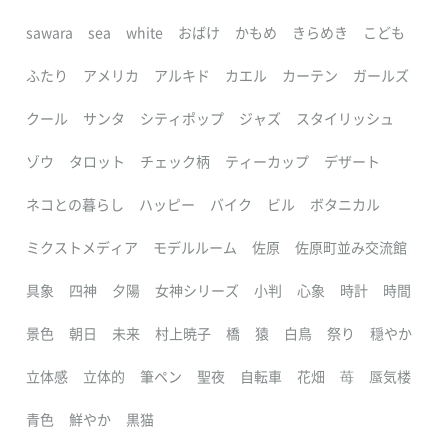
sawara
sea
white
おばけ
かもめ
きらめき
こども
ふたり
アメリカ
アルキド
カエル
カーテン
ガールズ
クール
サンタ
シティポップ
ジャズ
スタイリッシュ
ゾウ
タロット
チェック柄
ティーカップ
デザート
ネコとの暮らし
ハッピー
バイク
ビル
ボタニカル
ミクストメディア
モデルルーム
佐原
佐原町並み交流館
具象
四神
夕陽
女神シリーズ
小判
心象
時計
時間
景色
朝日
未来
村上暁子
橋
猿
白鳥
祭り
穏やか
立体感
立体的
筆ペン
聖夜
自転車
花畑
苺
蜃気楼
青色
鮮やか
黒猫