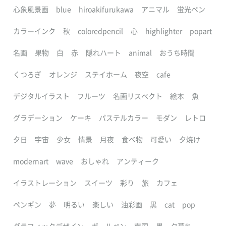
心象風景画
blue
hiroakifurukawa
アニマル
蛍光ペン
カラーインク
秋
coloredpencil
心
highlighter
popart
名画
果物
白
赤
隠れハート
animal
おうち時間
くつろぎ
オレンジ
ステイホーム
夜空
cafe
デジタルイラスト
フルーツ
名画リスペクト
絵本
魚
グラデーション
ケーキ
パステルカラー
モダン
レトロ
夕日
宇宙
少女
情景
月夜
食べ物
可愛い
夕焼け
modernart
wave
おしゃれ
アンティーク
イラストレーション
スイーツ
彩り
旅
カフェ
ペンギン
夢
明るい
楽しい
油彩画
黒
cat
pop