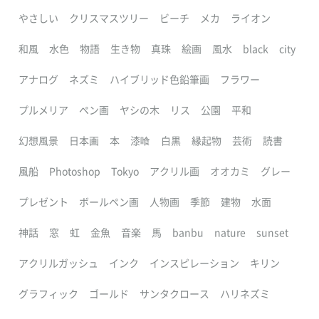
やさしい
クリスマスツリー
ビーチ
メカ
ライオン
和風
水色
物語
生き物
真珠
絵画
風水
black
city
アナログ
ネズミ
ハイブリッド色鉛筆画
フラワー
プルメリア
ペン画
ヤシの木
リス
公園
平和
幻想風景
日本画
本
漆喰
白黒
縁起物
芸術
読書
風船
Photoshop
Tokyo
アクリル画
オオカミ
グレー
プレゼント
ボールペン画
人物画
季節
建物
水面
神話
窓
虹
金魚
音楽
馬
banbu
nature
sunset
アクリルガッシュ
インク
インスピレーション
キリン
グラフィック
ゴールド
サンタクロース
ハリネズミ