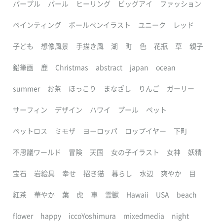
パープル
パール
ヒーリング
ビッグアイ
ファッション
ペインティング
ボールペンイラスト
ユニーク
レッド
子ども
想像風景
手描き風
湖
町
色
花瓶
草
親子
鉛筆画
鹿
Christmas
abstract
japan
ocean
summer
お茶
ほっこり
まなざし
りんご
ガーリー
サーフィン
デザイン
ハワイ
プール
ペット
ペットロス
ミモザ
ヨーロッパ
ロップイヤー
下町
不思議ワールド
冒険
天国
女の子イラスト
女神
妖精
宝石
岩絵具
幸せ
招き猫
暮らし
水辺
爽やか
目
紅茶
華やか
葉
虎
車
霊獣
Hawaii
USA
beach
flower
happy
iccoYoshimura
mixedmedia
night