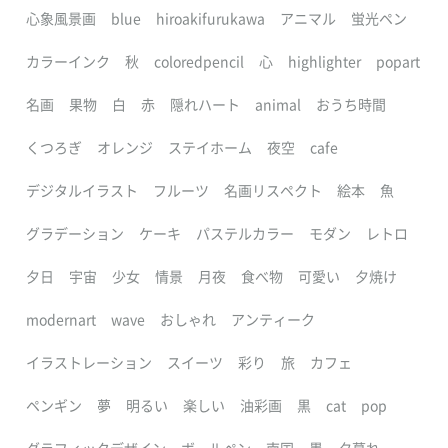
心象風景画
blue
hiroakifurukawa
アニマル
蛍光ペン
カラーインク
秋
coloredpencil
心
highlighter
popart
名画
果物
白
赤
隠れハート
animal
おうち時間
くつろぎ
オレンジ
ステイホーム
夜空
cafe
デジタルイラスト
フルーツ
名画リスペクト
絵本
魚
グラデーション
ケーキ
パステルカラー
モダン
レトロ
夕日
宇宙
少女
情景
月夜
食べ物
可愛い
夕焼け
modernart
wave
おしゃれ
アンティーク
イラストレーション
スイーツ
彩り
旅
カフェ
ペンギン
夢
明るい
楽しい
油彩画
黒
cat
pop