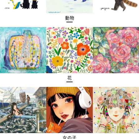
動物
花
女の子