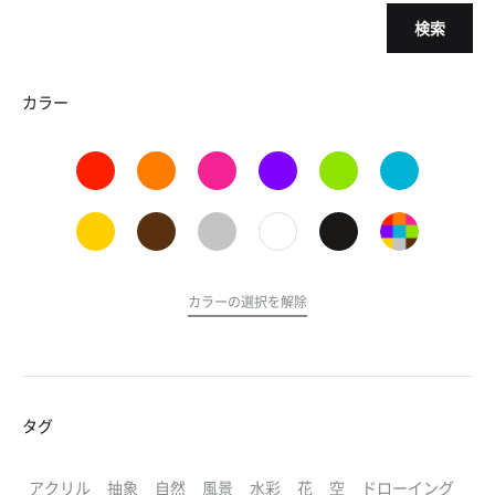
検索
カラー
カラーの選択を解除
タグ
アクリル
抽象
自然
風景
水彩
花
空
ドローイング