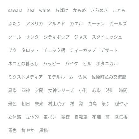
sawara
sea
white
おばけ
かもめ
きらめき
こども
ふたり
アメリカ
アルキド
カエル
カーテン
ガールズ
クール
サンタ
シティポップ
ジャズ
スタイリッシュ
ゾウ
タロット
チェック柄
ティーカップ
デザート
ネコとの暮らし
ハッピー
バイク
ビル
ボタニカル
ミクストメディア
モデルルーム
佐原
佐原町並み交流館
具象
四神
夕陽
女神シリーズ
小判
心象
時計
時間
景色
朝日
未来
村上暁子
橋
猿
白鳥
祭り
穏やか
立体感
立体的
筆ペン
聖夜
自転車
花畑
苺
蜃気楼
青色
鮮やか
黒猫