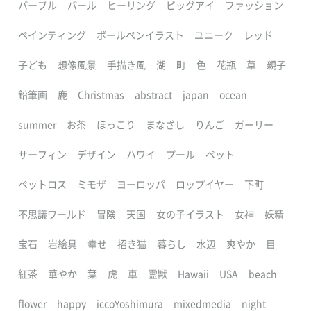
パープル
パール
ヒーリング
ビッグアイ
ファッション
ペインティング
ボールペンイラスト
ユニーク
レッド
子ども
想像風景
手描き風
湖
町
色
花瓶
草
親子
鉛筆画
鹿
Christmas
abstract
japan
ocean
summer
お茶
ほっこり
まなざし
りんご
ガーリー
サーフィン
デザイン
ハワイ
プール
ペット
ペットロス
ミモザ
ヨーロッパ
ロップイヤー
下町
不思議ワールド
冒険
天国
女の子イラスト
女神
妖精
宝石
岩絵具
幸せ
招き猫
暮らし
水辺
爽やか
目
紅茶
華やか
葉
虎
車
霊獣
Hawaii
USA
beach
flower
happy
iccoYoshimura
mixedmedia
night