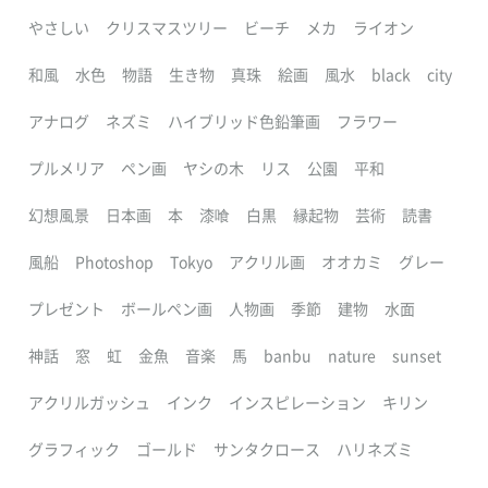
やさしい
クリスマスツリー
ビーチ
メカ
ライオン
和風
水色
物語
生き物
真珠
絵画
風水
black
city
アナログ
ネズミ
ハイブリッド色鉛筆画
フラワー
プルメリア
ペン画
ヤシの木
リス
公園
平和
幻想風景
日本画
本
漆喰
白黒
縁起物
芸術
読書
風船
Photoshop
Tokyo
アクリル画
オオカミ
グレー
プレゼント
ボールペン画
人物画
季節
建物
水面
神話
窓
虹
金魚
音楽
馬
banbu
nature
sunset
アクリルガッシュ
インク
インスピレーション
キリン
グラフィック
ゴールド
サンタクロース
ハリネズミ