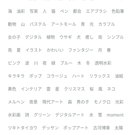
海
油彩
写実
人
猫
ペン
都会
エアブラシ
色鉛筆
動物
山
パステル
アートモール
青
光
カラフル
女の子
デジタル
植物
ウサギ
犬
癒し
街
シンプル
鳥
夏
イラスト
かわいい
ファンタジー
月
春
ピンク
波
川
夜
緑
ブルー
木
冬
透明水彩
キラキラ
ポップ
コラージュ
ハート
リラックス
油絵
黄色
インテリア
雲
星
クリスマス
桜
風
ネコ
メルヘン
夜景
現代アート
森
男の子
モノクロ
光彩
水彩画
詩
グリーン
デジタルアート
水
雪
moment
ツキトタイヨウ
デッサン
ポップアート
古河博章
太陽