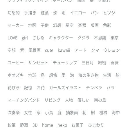
グラフィックデザイン
ボールペン
南国
墨
夕暮れ
幻想的
手描き
紅葉
蝶
雨
イエロー
パン
ヒツジ
マーカー
地図
子供
幻想
星空
楽器
版画
色彩
LOVE
girl
さしゐ
キャラクター
クジラ
不思議
東京
空想
紫
風景画
cute
kawaii
アート
クマ
クレヨン
コーヒー
サンセット
チューリップ
三日月
細密
薔薇
ホオズキ
地球
島
想像
愛
泡
海の生き物
生活
船
花びら
記憶
お花
ガールズイラスト
テンペラ
バラ
マーチングバンド
リビング
人物
優しい
南の島
吹奏楽
女性
家
小鳥
庭
抽象画
朝
樹
機械
海中
鉛筆
静寂
3D
home
neko
お菓子
ひまわり