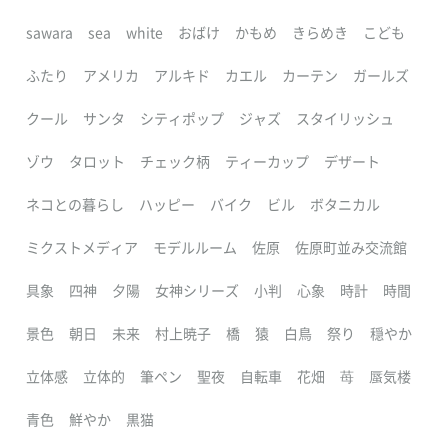
sawara
sea
white
おばけ
かもめ
きらめき
こども
ふたり
アメリカ
アルキド
カエル
カーテン
ガールズ
クール
サンタ
シティポップ
ジャズ
スタイリッシュ
ゾウ
タロット
チェック柄
ティーカップ
デザート
ネコとの暮らし
ハッピー
バイク
ビル
ボタニカル
ミクストメディア
モデルルーム
佐原
佐原町並み交流館
具象
四神
夕陽
女神シリーズ
小判
心象
時計
時間
景色
朝日
未来
村上暁子
橋
猿
白鳥
祭り
穏やか
立体感
立体的
筆ペン
聖夜
自転車
花畑
苺
蜃気楼
青色
鮮やか
黒猫