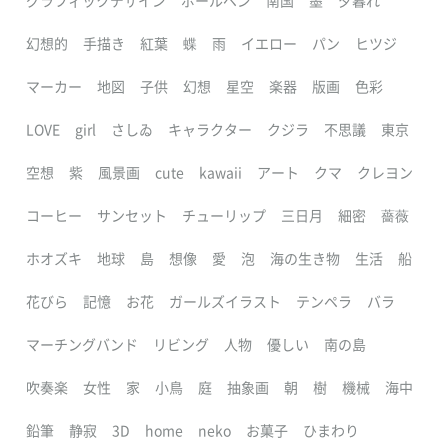
グラフィックデザイン
ボールペン
南国
墨
夕暮れ
幻想的
手描き
紅葉
蝶
雨
イエロー
パン
ヒツジ
マーカー
地図
子供
幻想
星空
楽器
版画
色彩
LOVE
girl
さしゐ
キャラクター
クジラ
不思議
東京
空想
紫
風景画
cute
kawaii
アート
クマ
クレヨン
コーヒー
サンセット
チューリップ
三日月
細密
薔薇
ホオズキ
地球
島
想像
愛
泡
海の生き物
生活
船
花びら
記憶
お花
ガールズイラスト
テンペラ
バラ
マーチングバンド
リビング
人物
優しい
南の島
吹奏楽
女性
家
小鳥
庭
抽象画
朝
樹
機械
海中
鉛筆
静寂
3D
home
neko
お菓子
ひまわり