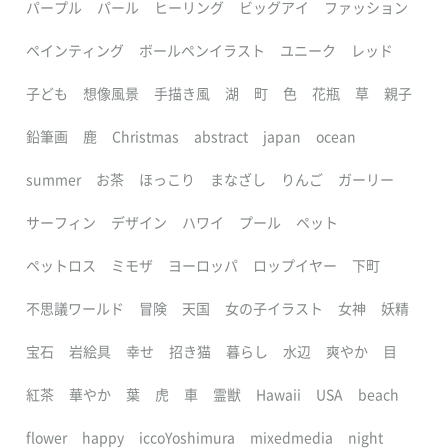
パープル
パール
ヒーリング
ビッグアイ
ファッション
ペインティング
ボールペンイラスト
ユニーク
レッド
子ども
想像風景
手描き風
湖
町
色
花瓶
草
親子
鉛筆画
鹿
Christmas
abstract
japan
ocean
summer
お茶
ほっこり
まなざし
りんご
ガーリー
サーフィン
デザイン
ハワイ
プール
ペット
ペットロス
ミモザ
ヨーロッパ
ロップイヤー
下町
不思議ワールド
冒険
天国
女の子イラスト
女神
妖精
宝石
岩絵具
幸せ
招き猫
暮らし
水辺
爽やか
目
紅茶
華やか
葉
虎
車
霊獣
Hawaii
USA
beach
flower
happy
iccoYoshimura
mixedmedia
night