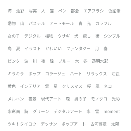
海
油彩
写実
人
猫
ペン
都会
エアブラシ
色鉛筆
動物
山
パステル
アートモール
青
光
カラフル
女の子
デジタル
植物
ウサギ
犬
癒し
街
シンプル
鳥
夏
イラスト
かわいい
ファンタジー
月
春
ピンク
波
川
夜
緑
ブルー
木
冬
透明水彩
キラキラ
ポップ
コラージュ
ハート
リラックス
油絵
黄色
インテリア
雲
星
クリスマス
桜
風
ネコ
メルヘン
夜景
現代アート
森
男の子
モノクロ
光彩
水彩画
詩
グリーン
デジタルアート
水
雪
moment
ツキトタイヨウ
デッサン
ポップアート
古河博章
太陽