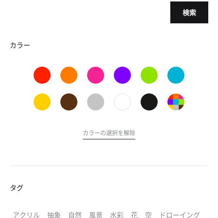
検索
カラー
カラーの選択を解除
タグ
アクリル
抽象
自然
風景
水彩
花
空
ドローイング