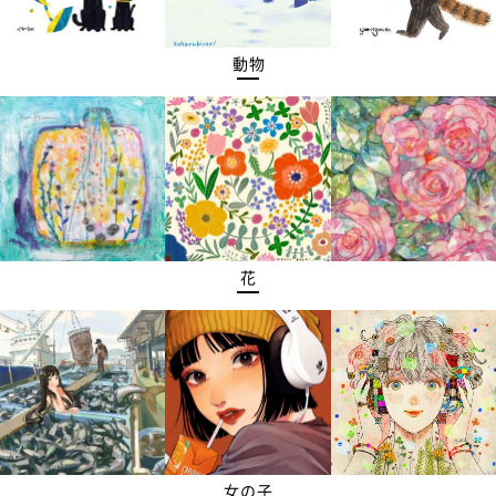
動物
花
女の子