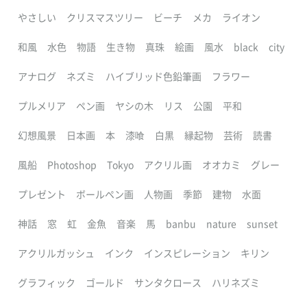
やさしい
クリスマスツリー
ビーチ
メカ
ライオン
和風
水色
物語
生き物
真珠
絵画
風水
black
city
アナログ
ネズミ
ハイブリッド色鉛筆画
フラワー
プルメリア
ペン画
ヤシの木
リス
公園
平和
幻想風景
日本画
本
漆喰
白黒
縁起物
芸術
読書
風船
Photoshop
Tokyo
アクリル画
オオカミ
グレー
プレゼント
ボールペン画
人物画
季節
建物
水面
神話
窓
虹
金魚
音楽
馬
banbu
nature
sunset
アクリルガッシュ
インク
インスピレーション
キリン
グラフィック
ゴールド
サンタクロース
ハリネズミ