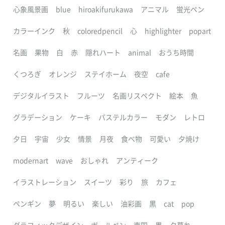
心象風景画
blue
hiroakifurukawa
アニマル
蛍光ペン
カラーインク
秋
coloredpencil
心
highlighter
popart
名画
果物
白
赤
隠れハート
animal
おうち時間
くつろぎ
オレンジ
ステイホーム
夜空
cafe
デジタルイラスト
フルーツ
名画リスペクト
絵本
魚
グラデーション
ケーキ
パステルカラー
モダン
レトロ
夕日
宇宙
少女
情景
月夜
食べ物
可愛い
夕焼け
modernart
wave
おしゃれ
アンティーク
イラストレーション
スイーツ
彩り
旅
カフェ
ペンギン
夢
明るい
楽しい
油彩画
黒
cat
pop