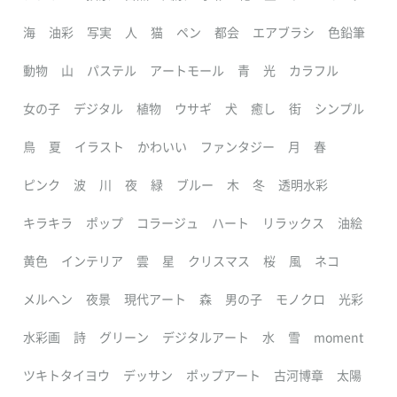
海
油彩
写実
人
猫
ペン
都会
エアブラシ
色鉛筆
動物
山
パステル
アートモール
青
光
カラフル
女の子
デジタル
植物
ウサギ
犬
癒し
街
シンプル
鳥
夏
イラスト
かわいい
ファンタジー
月
春
ピンク
波
川
夜
緑
ブルー
木
冬
透明水彩
キラキラ
ポップ
コラージュ
ハート
リラックス
油絵
黄色
インテリア
雲
星
クリスマス
桜
風
ネコ
メルヘン
夜景
現代アート
森
男の子
モノクロ
光彩
水彩画
詩
グリーン
デジタルアート
水
雪
moment
ツキトタイヨウ
デッサン
ポップアート
古河博章
太陽