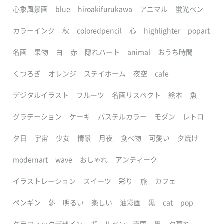
心象風景画
blue
hiroakifurukawa
アニマル
蛍光ペン
カラーインク
秋
coloredpencil
心
highlighter
popart
名画
果物
白
赤
隠れハート
animal
おうち時間
くつろぎ
オレンジ
ステイホーム
夜空
cafe
デジタルイラスト
フルーツ
名画リスペクト
絵本
魚
グラデーション
ケーキ
パステルカラー
モダン
レトロ
夕日
宇宙
少女
情景
月夜
食べ物
可愛い
夕焼け
modernart
wave
おしゃれ
アンティーク
イラストレーション
スイーツ
彩り
旅
カフェ
ペンギン
夢
明るい
楽しい
油彩画
黒
cat
pop