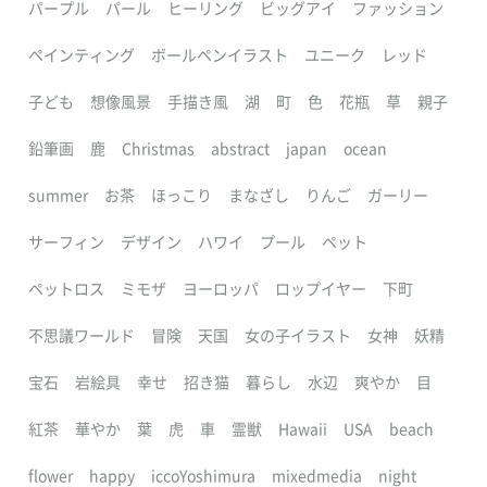
パープル
パール
ヒーリング
ビッグアイ
ファッション
ペインティング
ボールペンイラスト
ユニーク
レッド
子ども
想像風景
手描き風
湖
町
色
花瓶
草
親子
鉛筆画
鹿
Christmas
abstract
japan
ocean
summer
お茶
ほっこり
まなざし
りんご
ガーリー
サーフィン
デザイン
ハワイ
プール
ペット
ペットロス
ミモザ
ヨーロッパ
ロップイヤー
下町
不思議ワールド
冒険
天国
女の子イラスト
女神
妖精
宝石
岩絵具
幸せ
招き猫
暮らし
水辺
爽やか
目
紅茶
華やか
葉
虎
車
霊獣
Hawaii
USA
beach
flower
happy
iccoYoshimura
mixedmedia
night