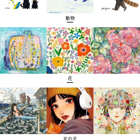
動物
花
女の子