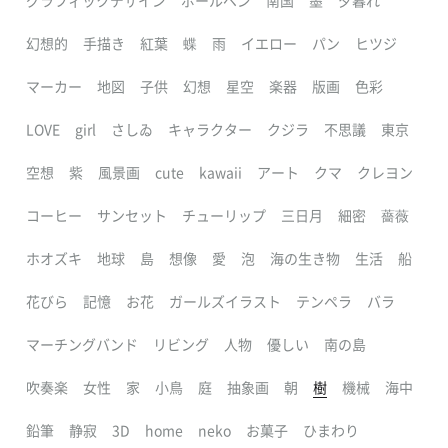
グラフィックデザイン
ボールペン
南国
墨
夕暮れ
幻想的
手描き
紅葉
蝶
雨
イエロー
パン
ヒツジ
マーカー
地図
子供
幻想
星空
楽器
版画
色彩
LOVE
girl
さしゐ
キャラクター
クジラ
不思議
東京
空想
紫
風景画
cute
kawaii
アート
クマ
クレヨン
コーヒー
サンセット
チューリップ
三日月
細密
薔薇
ホオズキ
地球
島
想像
愛
泡
海の生き物
生活
船
花びら
記憶
お花
ガールズイラスト
テンペラ
バラ
マーチングバンド
リビング
人物
優しい
南の島
吹奏楽
女性
家
小鳥
庭
抽象画
朝
樹
機械
海中
鉛筆
静寂
3D
home
neko
お菓子
ひまわり