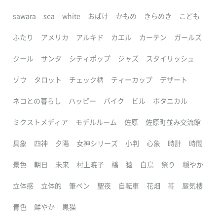
sawara
sea
white
おばけ
かもめ
きらめき
こども
ふたり
アメリカ
アルキド
カエル
カーテン
ガールズ
クール
サンタ
シティポップ
ジャズ
スタイリッシュ
ゾウ
タロット
チェック柄
ティーカップ
デザート
ネコとの暮らし
ハッピー
バイク
ビル
ボタニカル
ミクストメディア
モデルルーム
佐原
佐原町並み交流館
具象
四神
夕陽
女神シリーズ
小判
心象
時計
時間
景色
朝日
未来
村上暁子
橋
猿
白鳥
祭り
穏やか
立体感
立体的
筆ペン
聖夜
自転車
花畑
苺
蜃気楼
青色
鮮やか
黒猫