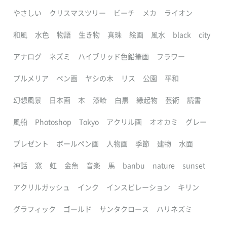
やさしい
クリスマスツリー
ビーチ
メカ
ライオン
和風
水色
物語
生き物
真珠
絵画
風水
black
city
アナログ
ネズミ
ハイブリッド色鉛筆画
フラワー
プルメリア
ペン画
ヤシの木
リス
公園
平和
幻想風景
日本画
本
漆喰
白黒
縁起物
芸術
読書
風船
Photoshop
Tokyo
アクリル画
オオカミ
グレー
プレゼント
ボールペン画
人物画
季節
建物
水面
神話
窓
虹
金魚
音楽
馬
banbu
nature
sunset
アクリルガッシュ
インク
インスピレーション
キリン
グラフィック
ゴールド
サンタクロース
ハリネズミ