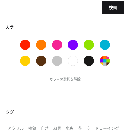
検索
カラー
カラーの選択を解除
タグ
アクリル
抽象
自然
風景
水彩
花
空
ドローイング